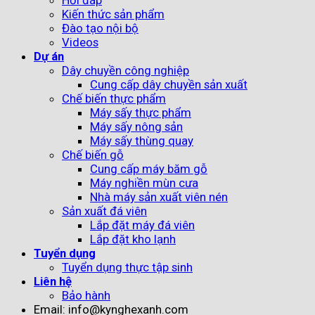
Kiến thức sản phẩm
Đào tạo nội bộ
Videos
Dự án
Dây chuyền công nghiệp
Cung cấp dây chuyền sản xuất
Chế biến thực phẩm
Máy sấy thực phẩm
Máy sấy nông sản
Máy sấy thùng quay
Chế biến gỗ
Cung cấp máy băm gỗ
Máy nghiền mùn cưa
Nhà máy sản xuất viên nén
Sản xuất đá viên
Lắp đặt máy đá viên
Lắp đặt kho lạnh
Tuyển dụng
Tuyển dụng thực tập sinh
Liên hệ
Bảo hành
Email: info@kynghexanh.com