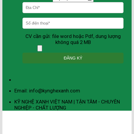
CV cần gửi: file word hoặc Pdf, dung lượng
không quá 2 MB
Email: info@kynghexanh.com
KỸ NGHỆ XANH VIỆT NAM | TẬN TÂM - CHUYÊN
NGHIỆP - CHẤT LƯỢNG