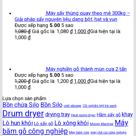
Máy sấy thùng quay theo mẻ 300kg –
Giải pháp sấy nguyên liệu dạng bột, hạt và vụn
Được xếp hạng
5.00
5 sao
1,080
₫
Giá gốc là: 1,080 ₫.
1,000
₫
Giá hiện tại là:
1,000 ₫.
Máy nghiền gỗ thành mùn cưa 2 tấn
Được xếp hạng
5.00
5 sao
1,200
₫
Giá gốc là: 1,200 ₫.
1,000
₫
Giá hiện tại là:
1,000 ₫.
Lựa chọn sàn phẩm
Bồn chứa Silo
Bồn Silo
cold storage
Cối nghiền bột trà xanh
Drum dryer
drying tray
khay
Hầm sấy gỗ
Heat pump dryer
Máy
Lò hun khói
Lò xông khói
Lò sấy gỗ
Mixing Machine
băm gỗ công nghiệp
Máy băm rơm
máy chẻ củi công nghiệp