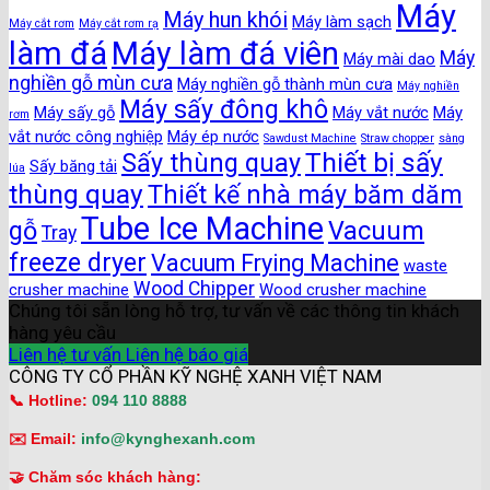
Máy
Máy hun khói
Máy làm sạch
Máy cắt rơm
Máy cắt rơm rạ
làm đá
Máy làm đá viên
Máy
Máy mài dao
nghiền gỗ mùn cưa
Máy nghiền gỗ thành mùn cưa
Máy nghiền
Máy sấy đông khô
Máy sấy gỗ
Máy vắt nước
Máy
rơm
vắt nước công nghiệp
Máy ép nước
Sawdust Machine
Straw chopper
sàng
Thiết bị sấy
Sấy thùng quay
Sấy băng tải
lúa
thùng quay
Thiết kế nhà máy băm dăm
Tube Ice Machine
gỗ
Vacuum
Tray
freeze dryer
Vacuum Frying Machine
waste
Wood Chipper
crusher machine
Wood crusher machine
Chúng tôi sẵn lòng hỗ trợ, tư vấn về các thông tin khách
hàng yêu cầu
Liên hệ tư vấn
Liên hệ báo giá
CÔNG TY CỔ PHẦN KỸ NGHỆ XANH VIỆT NAM
📞 Hotline:
094 110 8888
✉️ Email:
info@kynghexanh.com
🤝 Chăm sóc khách hàng: