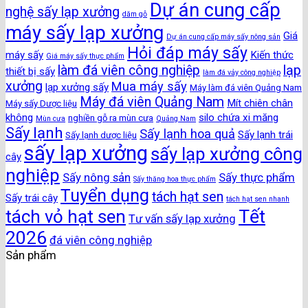
Dự án cung cấp
nghệ sấy lạp xưởng
dăm gỗ
máy sấy lạp xưởng
Giá
Dự án cung cấp máy sấy nông sản
Hỏi đáp máy sấy
máy sấy
Kiến thức
Giá máy sấy thực phẩm
làm đá viên công nghiệp
lạp
thiết bị sấy
làm đá vảy công nghiệp
xưởng
Mua máy sấy
lạp xưởng sấy
Máy làm đá viên Quảng Nam
Máy đá viên Quảng Nam
Mít chiên chân
Máy sấy Dược liệu
không
silo chứa xi măng
nghiền gỗ ra mùn cưa
Mùn cưa
Quảng Nam
Sấy lạnh
Sấy lạnh hoa quả
Sấy lạnh trái
Sấy lạnh dược liệu
sấy lạp xưởng
sấy lạp xưởng công
cây
nghiệp
Sấy nông sản
Sấy thực phẩm
Sấy thăng hoa thực phẩm
Tuyển dụng
tách hạt sen
Sấy trái cây
tách hạt sen nhanh
Tết
tách vỏ hạt sen
Tư vấn sấy lạp xưởng
2026
đá viên công nghiệp
Sản phẩm