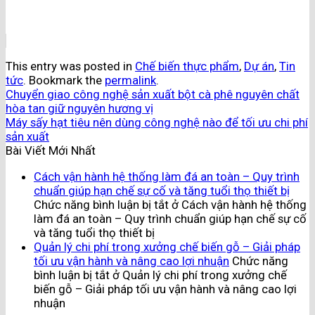
This entry was posted in
Chế biến thực phẩm
,
Dự án
,
Tin
tức
. Bookmark the
permalink
.
Chuyển giao công nghệ sản xuất bột cà phê nguyên chất
hòa tan giữ nguyên hương vị
Máy sấy hạt tiêu nên dùng công nghệ nào để tối ưu chi phí
sản xuất
Bài Viết Mới Nhất
Cách vận hành hệ thống làm đá an toàn – Quy trình
chuẩn giúp hạn chế sự cố và tăng tuổi thọ thiết bị
Chức năng bình luận bị tắt
ở Cách vận hành hệ thống
làm đá an toàn – Quy trình chuẩn giúp hạn chế sự cố
và tăng tuổi thọ thiết bị
Quản lý chi phí trong xưởng chế biến gỗ – Giải pháp
tối ưu vận hành và nâng cao lợi nhuận
Chức năng
bình luận bị tắt
ở Quản lý chi phí trong xưởng chế
biến gỗ – Giải pháp tối ưu vận hành và nâng cao lợi
nhuận