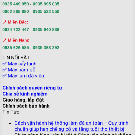
0935 449 959
-
0935 995 035
0902 868 880
-
0935 522 550
📍 Miền Bắc:
0934 722 447
-
0935 940 886
📍 Miền Nam:
0935 626 585
-
0935 368 292
TIN NỔI BẬT
✅ Máy sấy lạnh
✅ Máy băm gỗ
✅ Máy làm đá viên
Chính sách quyền riêng tư
Chia sẻ kinh nghiệm
Giao hàng, lắp đặt
Chính sách bảo hành
Tin Tức
Cách vận hành hệ thống làm đá an toàn – Quy trình
chuẩn giúp hạn chế sự cố và tăng tuổi thọ thiết bị