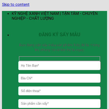
Skip to content
KỸ NGHỆ XANH VIỆT NAM | TẬN TÂM - CHUYÊN
NGHIỆP - CHẤT LƯỢNG
ĐĂNG KÝ SẤY MẪU
Bạn đang cần sấy mẫu sản phẩm. Hãy để lại thông
tin, chúng tôi sẽ liên hệ lại ngay.