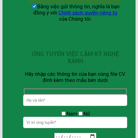
Bằng việc gửi thông tin, nghĩa là bạn
đồng ý với
Chính sách quyền riêng tư
của Chúng tôi.
ỨNG TUYỂN VIỆC LÀM KỸ NGHỆ
XANH
Hãy nhập các thông tin của bạn cùng file CV
đính kèm theo mẫu bên dưới
Nam
Nữ