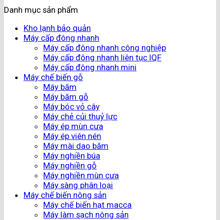
Danh mục sản phẩm
Kho lạnh bảo quản
Máy cấp đông nhanh
Máy cấp đông nhanh công nghiệp
Máy cấp đông nhanh liên tục IQF
Máy cấp đông nhanh mini
Máy chế biến gỗ
Máy băm
Máy băm gỗ
Máy bóc vỏ cây
Máy chẻ củi thuỷ lực
Máy ép mùn cưa
Máy ép viên nén
Máy mài dao băm
Máy nghiền búa
Máy nghiền gỗ
Máy nghiền mùn cưa
Máy sàng phân loại
Máy chế biến nông sản
Máy chế biến hạt macca
Máy làm sạch nông sản