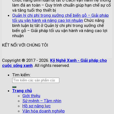
Chức năng bình luận bị tắt
ở Cách vận hành hệ thống
làm đá an toàn – Quy trình chuẩn giúp hạn chế sự cố
và tăng tuổi thọ thiết bị
Quản lý chi phí trong xưởng chế biến gỗ – Giải pháp
tối ưu vận hành và nâng cao lợi nhuận
Chức năng
bình luận bị tắt
ở Quản lý chi phí trong xưởng chế
biến gỗ – Giải pháp tối ưu vận hành và nâng cao lợi
nhuận
KẾT NỐI VỚI CHÚNG TÔI
Copyright ® 2017 - 2026.
Kỹ Nghệ Xanh - Giải pháp cho
cuộc sống xanh
. All rights reserved.
Tìm kiếm:
Trang chủ
Giới thiệu
Sứ mệnh – Tầm nhìn
Hồ sơ năng lực
Văn hóa doanh nghiệp