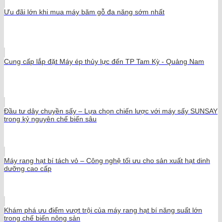
Ưu đãi lớn khi mua máy băm gỗ đa năng sớm nhất
Cung cấp lắp đặt Máy ép thủy lực đến TP Tam Kỳ - Quảng Nam
Đầu tư dây chuyền sấy – Lựa chọn chiến lược với máy sấy SUNSAY
trong kỷ nguyên chế biến sâu
Máy rang hạt bí tách vỏ – Công nghệ tối ưu cho sản xuất hạt dinh
dưỡng cao cấp
Khám phá ưu điểm vượt trội của máy rang hạt bí năng suất lớn
trong chế biến nông sản