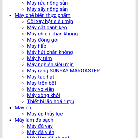
Máy rửa nông sản
Máy sấy nông sản
Máy chế biến thực phẩm
Cối xay bột siêu mịn
Máy cắt bánh kẹo
Máy chiên chân không
Máy đóng gói
Máy hấp
Máy hút chân không
Máy ly tâm
Máy nghiền siêu mịn
Máy rang SUNSAY MAROASTER
Máy tạo hạt
Máy trộn bột
Máy vo viên
Máy xông khói
Thiết bị lão hoá rượu
Máy ép
Máy ép thủy lực
Máy làm đá sạch
Máy đá vảy
Máy đá viên