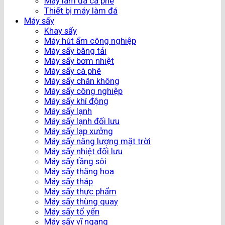
Máy làm đá cà phê
Thiết bị máy làm đá
Máy sấy
Khay sấy
Máy hút ẩm công nghiệp
Máy sấy băng tải
Máy sấy bơm nhiệt
Máy sấy cà phê
Máy sấy chân không
Máy sấy công nghiệp
Máy sấy khí động
Máy sấy lạnh
Máy sấy lạnh đối lưu
Máy sấy lạp xưởng
Máy sấy năng lượng mặt trời
Máy sấy nhiệt đối lưu
Máy sấy tầng sôi
Máy sấy thăng hoa
Máy sấy tháp
Máy sấy thực phẩm
Máy sấy thùng quay
Máy sấy tổ yến
Máy sấy vĩ ngang