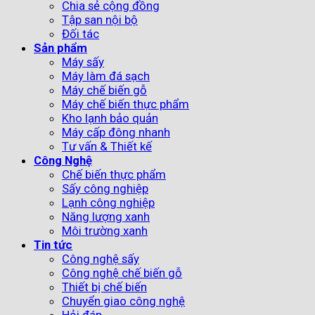
Chia sẻ cộng đồng
Tập san nội bộ
Đối tác
Sản phẩm
Máy sấy
Máy làm đá sạch
Máy chế biến gỗ
Máy chế biến thực phẩm
Kho lạnh bảo quản
Máy cấp đông nhanh
Tư vấn & Thiết kế
Công Nghệ
Chế biến thực phẩm
Sấy công nghiệp
Lạnh công nghiệp
Năng lượng xanh
Môi trường xanh
Tin tức
Công nghệ sấy
Công nghệ chế biến gỗ
Thiết bị chế biến
Chuyển giao công nghệ
Hỏi đáp