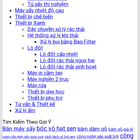
Tủ sấy thí nghiệm
Máy sấy nhiệt độ cao
Thiết bị chế biến
Thiết bị Xanh
Dây chuyền xử lý rác thải
Hệ thống xử lý khí thải
Xử lý bụi bằng Bag Filter
Lò đốt
Lò đốt cấp nhiệt
Lò đốt rác thải nguy hại
Lò đốt rác thải sinh hoạt
Máy in cầm tay
Máy nghiền 2 trục
Máy rửa
Thiết bị dạy học
Thiết bị phụ trợ
Tư vấn & Thiết kế
Xử lý ẩm
Tìm Kiếm Theo Gợi Ý
bóc vỏ hạt sen
Bán máy sấy
băm dăm gỗ
băm gỗ giá rẻ
công
công nghệ sản xuất bột
cung cấp máy sấy mùn cưa
cách tách vỏ hạt sen