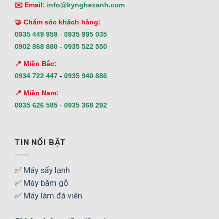
✉️ Email:
info@kynghexanh.com
🤝 Chăm sóc khách hàng:
0935 449 959
-
0935 995 035
0902 868 880
-
0935 522 550
📍 Miền Bắc:
0934 722 447
-
0935 940 886
📍 Miền Nam:
0935 626 585
-
0935 368 292
TIN NỔI BẬT
✅ Máy sấy lạnh
✅ Máy băm gỗ
✅ Máy làm đá viên