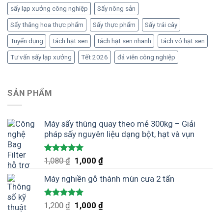
sấy lạp xưởng công nghiệp
Sấy nông sản
Sấy thăng hoa thực phẩm
Sấy thực phẩm
Sấy trái cây
Tuyển dụng
tách hạt sen
tách hạt sen nhanh
tách vỏ hạt sen
Tư vấn sấy lạp xưởng
Tết 2026
đá viên công nghiệp
SẢN PHẨM
Máy sấy thùng quay theo mẻ 300kg – Giải
pháp sấy nguyên liệu dạng bột, hạt và vụn
Được xếp
Giá
Giá
1,080
₫
1,000
₫
hạng
5.00
gốc
hiện
5 sao
Máy nghiền gỗ thành mùn cưa 2 tấn
là:
tại
1,080 ₫.
là:
1,000 ₫.
Được xếp
Giá
Giá
1,200
₫
1,000
₫
hạng
5.00
gốc
hiện
5 sao