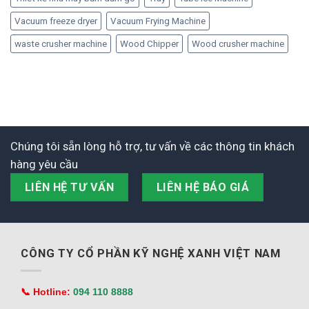
Vacuum freeze dryer
Vacuum Frying Machine
waste crusher machine
Wood Chipper
Wood crusher machine
Chúng tôi sẵn lòng hỗ trợ, tư vấn về các thông tin khách
hàng yêu cầu
LIÊN HỆ TƯ VẤN
LIÊN HỆ BÁO GIÁ
CÔNG TY CỔ PHẦN KỸ NGHỆ XANH VIỆT NAM
📞 Hotline:
094 110 8888