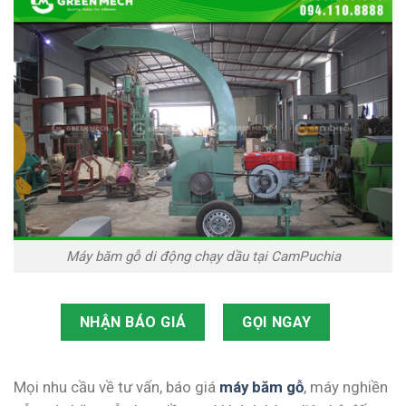
Máy băm gỗ di động chạy dầu tại CamPuchia
NHẬN BÁO GIÁ
GỌI NGAY
Mọi nhu cầu về tư vấn, báo giá
máy băm gỗ
, máy nghiền