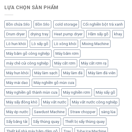
là:
tại
LỰA CHỌN SÀN PHẨM
1,200 ₫.
là:
1,000 ₫.
Bồn chứa Silo
Bồn Silo
cold storage
Cối nghiền bột trà xanh
Drum dryer
drying tray
Heat pump dryer
Hầm sấy gỗ
khay
Lò hun khói
Lò sấy gỗ
Lò xông khói
Mixing Machine
Máy băm gỗ công nghiệp
Máy băm rơm
máy chẻ củi công nghiệp
Máy cắt rơm
Máy cắt rơm rạ
Máy hun khói
Máy làm sạch
Máy làm đá
Máy làm đá viên
Máy mài dao
Máy nghiền gỗ mùn cưa
Máy nghiền gỗ thành mùn cưa
Máy nghiền rơm
Máy sấy gỗ
Máy sấy đông khô
Máy vắt nước
Máy vắt nước công nghiệp
Máy ép nước
Sawdust Machine
Straw chopper
sàng lúa
Sấy băng tải
Sấy thùng quay
Thiết bị sấy thùng quay
Thiết kế nhà máy băm dăm gỗ
Tray
Tube Ice Machine