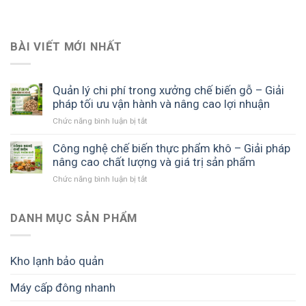
BÀI VIẾT MỚI NHẤT
Quản lý chi phí trong xưởng chế biến gỗ – Giải
pháp tối ưu vận hành và nâng cao lợi nhuận
ở
Chức năng bình luận bị tắt
Quản
lý
Công nghệ chế biến thực phẩm khô – Giải pháp
chi
nâng cao chất lượng và giá trị sản phẩm
phí
ở
Chức năng bình luận bị tắt
trong
Công
xưởng
nghệ
chế
chế
DANH MỤC SẢN PHẨM
biến
biến
gỗ
thực
–
phẩm
Giải
Kho lạnh bảo quản
khô
pháp
–
tối
Máy cấp đông nhanh
Giải
ưu
pháp
vận