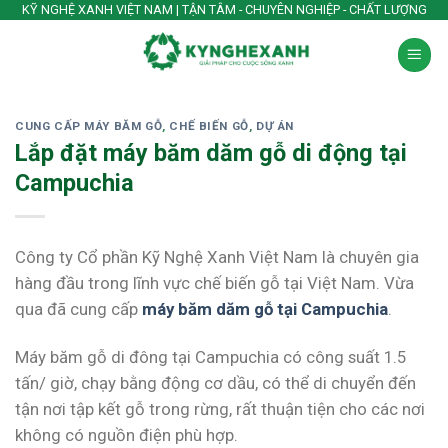
Skip
KỸ NGHỆ XANH VIỆT NAM | TẬN TÂM - CHUYÊN NGHIỆP - CHẤT LƯỢNG
to
content
CUNG CẤP MÁY BĂM GỖ
,
CHẾ BIẾN GỖ
,
DỰ ÁN
Lắp đặt máy băm dăm gỗ di động tại
Campuchia
Công ty Cổ phần Kỹ Nghệ Xanh Việt Nam là chuyên gia
hàng đầu trong lĩnh vực chế biến gỗ tại Việt Nam. Vừa
qua đã cung cấp
máy băm dăm gỗ tại Campuchia
.
Máy băm gỗ di đông tại Campuchia có công suất 1.5
tấn/ giờ, chạy bằng động cơ dầu, có thể di chuyển đến
tận nơi tập kết gỗ trong rừng, rất thuận tiện cho các nơi
không có nguồn điện phù hợp.