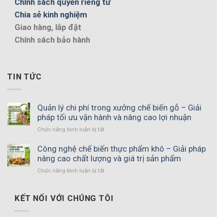
Chính sách quyền riêng tư
Chia sẻ kinh nghiệm
Giao hàng, lắp đặt
Chính sách bảo hành
TIN TỨC
Quản lý chi phí trong xưởng chế biến gỗ – Giải
pháp tối ưu vận hành và nâng cao lợi nhuận
ở
Chức năng bình luận bị tắt
Quản
lý
Công nghệ chế biến thực phẩm khô – Giải pháp
chi
nâng cao chất lượng và giá trị sản phẩm
phí
ở
Chức năng bình luận bị tắt
trong
Công
xưởng
nghệ
chế
chế
KẾT NỐI VỚI CHÚNG TÔI
biến
biến
gỗ
thực
–