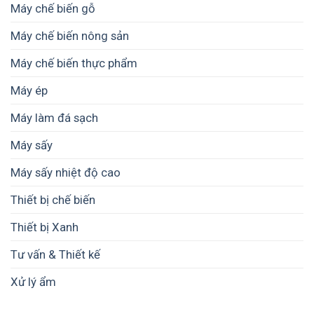
Máy chế biến gỗ
nâng
hành
cao
và
chất
Máy chế biến nông sản
nâng
lượng
cao
và
Máy chế biến thực phẩm
lợi
giá
nhuận
trị
Máy ép
sản
phẩm
Máy làm đá sạch
Máy sấy
Máy sấy nhiệt độ cao
Thiết bị chế biến
Thiết bị Xanh
Tư vấn & Thiết kế
Xử lý ẩm