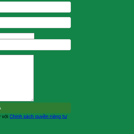
ý với
Chính sách quyền riêng tư