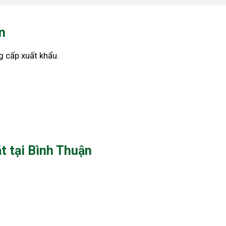
n
 cấp xuất khẩu.
t tại Bình Thuận