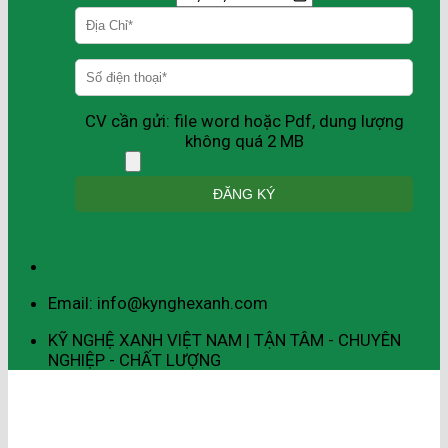
CV cần gửi: file word hoặc Pdf, dung lượng
không quá 2 MB
Email: info@kynghexanh.com
KỸ NGHỆ XANH VIỆT NAM | TẬN TÂM - CHUYÊN
NGHIỆP - CHẤT LƯỢNG