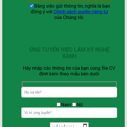
Bằng việc gửi thông tin, nghĩa là bạn
đồng ý với
Chính sách quyền riêng tư
của Chúng tôi.
ỨNG TUYỂN VIỆC LÀM KỸ NGHỆ
XANH
Hãy nhập các thông tin của bạn cùng file CV
đính kèm theo mẫu bên dưới
Nam
Nữ