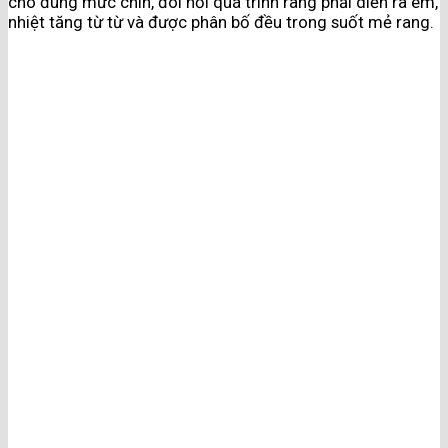
cho đúng mức chín, đòi hỏi quá trình rang phải diễn ra êm,
nhiệt tăng từ từ và được phân bố đều trong suốt mẻ rang.