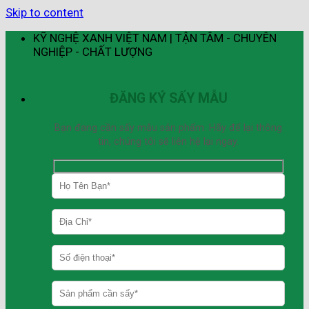
Skip to content
KỸ NGHỆ XANH VIỆT NAM | TẬN TÂM - CHUYÊN
NGHIỆP - CHẤT LƯỢNG
ĐĂNG KÝ SẤY MẪU
Bạn đang cần sấy mẫu sản phẩm. Hãy để lại thông
tin, chúng tôi sẽ liên hệ lại ngay.