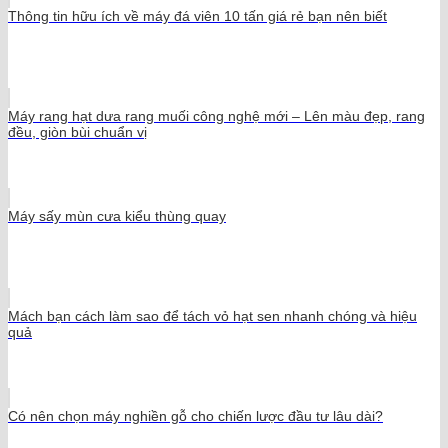
Thông tin hữu ích về máy đá viên 10 tấn giá rẻ bạn nên biết
Máy rang hạt dưa rang muối công nghệ mới – Lên màu đẹp, rang
đều, giòn bùi chuẩn vị
Máy sấy mùn cưa kiểu thùng quay
Mách bạn cách làm sao để tách vỏ hạt sen nhanh chóng và hiệu
quả
Có nên chọn máy nghiền gỗ cho chiến lược đầu tư lâu dài?