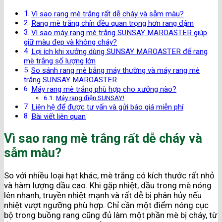
Vì sao rang mè trắng rất dễ cháy và sẫm màu?
Rang mè trắng chín đều quan trọng hơn rang đậm
Vì sao máy rang mè trắng SUNSAY MAROASTER giúp
giữ màu đẹp và không cháy?
Lợi ích khi xưởng dùng SUNSAY MAROASTER để rang
mè trắng số lượng lớn
So sánh rang mè bằng máy thường và máy rang mè
trắng SUNSAY MAROASTER
Máy rang mè trắng phù hợp cho xưởng nào?
Máy rang điện SUNSAY!
Liên hệ để được tư vấn và gửi báo giá miễn phí
Bài viết liên quan
Vì sao rang mè trắng rất dễ cháy và
sẫm màu?
So với nhiều loại hạt khác, mè trắng có kích thước rất nhỏ
và hàm lượng dầu cao. Khi gặp nhiệt, dầu trong mè nóng
lên nhanh, truyền nhiệt mạnh và rất dễ bị phân hủy nếu
nhiệt vượt ngưỡng phù hợp. Chỉ cần một điểm nóng cục
bộ trong buồng rang cũng đủ làm một phần mè bị cháy, từ