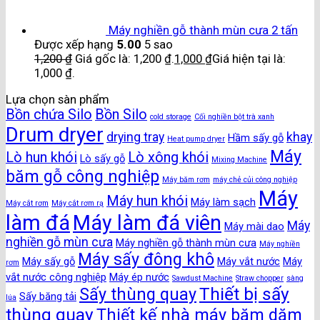
Máy nghiền gỗ thành mùn cưa 2 tấn
Được xếp hạng
5.00
5 sao
1,200
₫
Giá gốc là: 1,200 ₫.
1,000
₫
Giá hiện tại là:
1,000 ₫.
Lựa chọn sàn phẩm
Bồn chứa Silo
Bồn Silo
cold storage
Cối nghiền bột trà xanh
Drum dryer
drying tray
khay
Hầm sấy gỗ
Heat pump dryer
Máy
Lò hun khói
Lò xông khói
Lò sấy gỗ
Mixing Machine
băm gỗ công nghiệp
Máy băm rơm
máy chẻ củi công nghiệp
Máy
Máy hun khói
Máy làm sạch
Máy cắt rơm
Máy cắt rơm rạ
làm đá
Máy làm đá viên
Máy
Máy mài dao
nghiền gỗ mùn cưa
Máy nghiền gỗ thành mùn cưa
Máy nghiền
Máy sấy đông khô
Máy sấy gỗ
Máy vắt nước
Máy
rơm
vắt nước công nghiệp
Máy ép nước
Sawdust Machine
Straw chopper
sàng
Thiết bị sấy
Sấy thùng quay
Sấy băng tải
lúa
thùng quay
Thiết kế nhà máy băm dăm