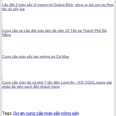
Lắp đặt 3 máy sấy vĩ ngang tại Quảng Bình, phục vụ bà con tại Hợp
tác xã sấy lúa
Cung cấp và Lắp đặt máy làm đá viên 10 Tấn tại Thành Phố Đà
Nẵng
Cung cấp máy sấy lạp xưởng tại Cà Mau
Cung cấp máy đá cà phê 7 tấn đến Long An - ICE COOL mang giải
pháp đá viên sạch đến khách hàng
Tags:
Dự án cung cấp máy sấy nông sản
.