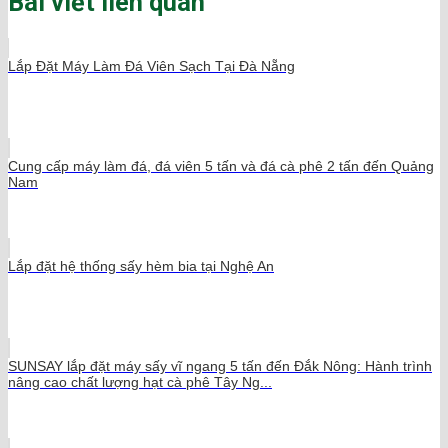
Bài viết liên quan
Lắp Đặt Máy Làm Đá Viên Sạch Tại Đà Nẵng
Cung cấp máy làm đá, đá viên 5 tấn và đá cà phê 2 tấn đến Quảng
Nam
Lắp đặt hệ thống sấy hèm bia tại Nghệ An
SUNSAY lắp đặt máy sấy vĩ ngang 5 tấn đến Đắk Nông: Hành trình
nâng cao chất lượng hạt cà phê Tây Ng...