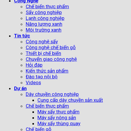
Công Nghệ
Chế biến thực phẩm
Sấy công nghiệp
Lạnh công nghiệp
Năng lượng xanh
Môi trường xanh
Tin tức
Công nghệ sấy
Công nghệ chế biến gỗ
Thiết bị chế biến
Chuyển giao công nghệ
Hỏi đáp
Kiến thức sản phẩm
Đào tạo nội bộ
Videos
Dự án
Dây chuyền công nghiệp
Cung cấp dây chuyền sản xuất
Chế biến thực phẩm
Máy sấy thực phẩm
Máy sấy nông sản
Máy sấy thùng quay
Chế biến gỗ