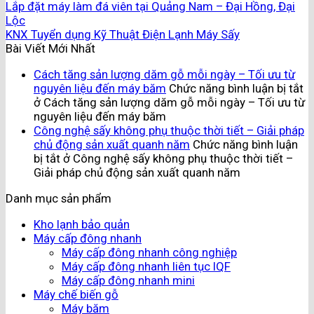
Lắp đặt máy làm đá viên tại Quảng Nam – Đại Hồng, Đại
Lộc
KNX Tuyển dụng Kỹ Thuật Điện Lạnh Máy Sấy
Bài Viết Mới Nhất
Cách tăng sản lượng dăm gỗ mỗi ngày – Tối ưu từ
nguyên liệu đến máy băm
Chức năng bình luận bị tắt
ở Cách tăng sản lượng dăm gỗ mỗi ngày – Tối ưu từ
nguyên liệu đến máy băm
Công nghệ sấy không phụ thuộc thời tiết – Giải pháp
chủ động sản xuất quanh năm
Chức năng bình luận
bị tắt
ở Công nghệ sấy không phụ thuộc thời tiết –
Giải pháp chủ động sản xuất quanh năm
Danh mục sản phẩm
Kho lạnh bảo quản
Máy cấp đông nhanh
Máy cấp đông nhanh công nghiệp
Máy cấp đông nhanh liên tục IQF
Máy cấp đông nhanh mini
Máy chế biến gỗ
Máy băm