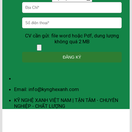
CV cần gửi: file word hoặc Pdf, dung lượng
không quá 2 MB
Email: info@kynghexanh.com
KỸ NGHỆ XANH VIỆT NAM | TẬN TÂM - CHUYÊN
NGHIỆP - CHẤT LƯỢNG