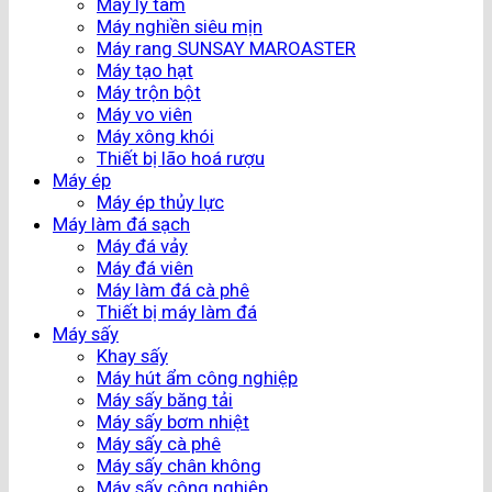
Máy ly tâm
Máy nghiền siêu mịn
Máy rang SUNSAY MAROASTER
Máy tạo hạt
Máy trộn bột
Máy vo viên
Máy xông khói
Thiết bị lão hoá rượu
Máy ép
Máy ép thủy lực
Máy làm đá sạch
Máy đá vảy
Máy đá viên
Máy làm đá cà phê
Thiết bị máy làm đá
Máy sấy
Khay sấy
Máy hút ẩm công nghiệp
Máy sấy băng tải
Máy sấy bơm nhiệt
Máy sấy cà phê
Máy sấy chân không
Máy sấy công nghiệp