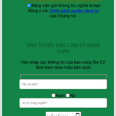
Bằng việc gửi thông tin, nghĩa là bạn
đồng ý với
Chính sách quyền riêng tư
của Chúng tôi.
ỨNG TUYỂN VIỆC LÀM KỸ NGHỆ
XANH
Hãy nhập các thông tin của bạn cùng file CV
đính kèm theo mẫu bên dưới
Nam
Nữ