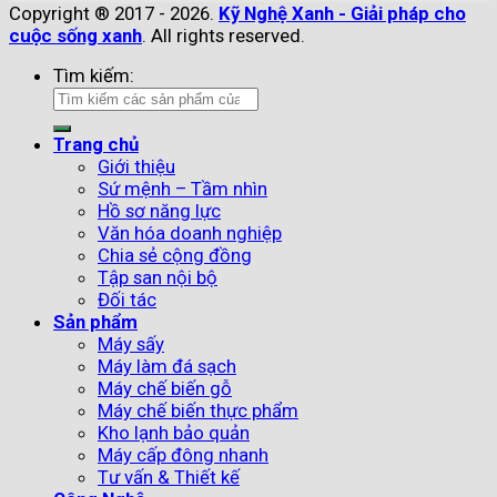
Copyright ® 2017 - 2026.
Kỹ Nghệ Xanh - Giải pháp cho
cuộc sống xanh
. All rights reserved.
Tìm kiếm:
Trang chủ
Giới thiệu
Sứ mệnh – Tầm nhìn
Hồ sơ năng lực
Văn hóa doanh nghiệp
Chia sẻ cộng đồng
Tập san nội bộ
Đối tác
Sản phẩm
Máy sấy
Máy làm đá sạch
Máy chế biến gỗ
Máy chế biến thực phẩm
Kho lạnh bảo quản
Máy cấp đông nhanh
Tư vấn & Thiết kế