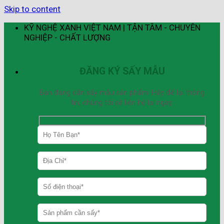
Skip to content
KỸ NGHỆ XANH VIỆT NAM | TẬN TÂM - CHUYÊN
NGHIỆP - CHẤT LƯỢNG
ĐĂNG KÝ SẤY MẪU
Bạn đang cần sấy mẫu sản phẩm. Hãy để lại thông
tin, chúng tôi sẽ liên hệ lại ngay.