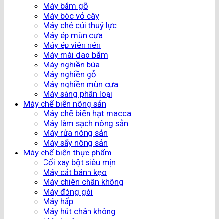
Máy băm gỗ
Máy bóc vỏ cây
Máy chẻ củi thuỷ lực
Máy ép mùn cưa
Máy ép viên nén
Máy mài dao băm
Máy nghiền búa
Máy nghiền gỗ
Máy nghiền mùn cưa
Máy sàng phân loại
Máy chế biến nông sản
Máy chế biến hạt macca
Máy làm sạch nông sản
Máy rửa nông sản
Máy sấy nông sản
Máy chế biến thực phẩm
Cối xay bột siêu mịn
Máy cắt bánh kẹo
Máy chiên chân không
Máy đóng gói
Máy hấp
Máy hút chân không