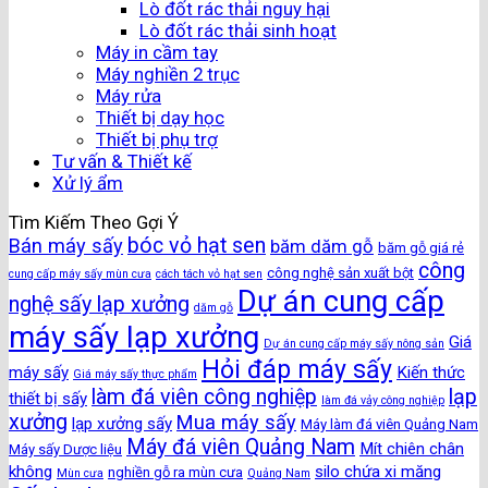
Lò đốt rác thải nguy hại
Lò đốt rác thải sinh hoạt
Máy in cầm tay
Máy nghiền 2 trục
Máy rửa
Thiết bị dạy học
Thiết bị phụ trợ
Tư vấn & Thiết kế
Xử lý ẩm
Tìm Kiếm Theo Gợi Ý
bóc vỏ hạt sen
Bán máy sấy
băm dăm gỗ
băm gỗ giá rẻ
công
công nghệ sản xuất bột
cung cấp máy sấy mùn cưa
cách tách vỏ hạt sen
Dự án cung cấp
nghệ sấy lạp xưởng
dăm gỗ
máy sấy lạp xưởng
Giá
Dự án cung cấp máy sấy nông sản
Hỏi đáp máy sấy
máy sấy
Kiến thức
Giá máy sấy thực phẩm
làm đá viên công nghiệp
lạp
thiết bị sấy
làm đá vảy công nghiệp
xưởng
Mua máy sấy
lạp xưởng sấy
Máy làm đá viên Quảng Nam
Máy đá viên Quảng Nam
Mít chiên chân
Máy sấy Dược liệu
không
silo chứa xi măng
nghiền gỗ ra mùn cưa
Mùn cưa
Quảng Nam