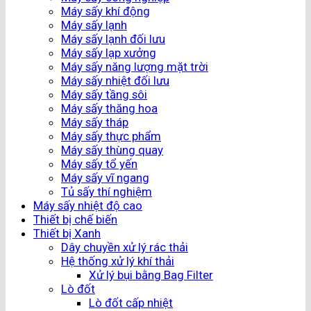
Máy sấy khí động
Máy sấy lạnh
Máy sấy lạnh đối lưu
Máy sấy lạp xưởng
Máy sấy năng lượng mặt trời
Máy sấy nhiệt đối lưu
Máy sấy tầng sôi
Máy sấy thăng hoa
Máy sấy tháp
Máy sấy thực phẩm
Máy sấy thùng quay
Máy sấy tổ yến
Máy sấy vĩ ngang
Tủ sấy thí nghiệm
Máy sấy nhiệt độ cao
Thiết bị chế biến
Thiết bị Xanh
Dây chuyền xử lý rác thải
Hệ thống xử lý khí thải
Xử lý bụi bằng Bag Filter
Lò đốt
Lò đốt cấp nhiệt