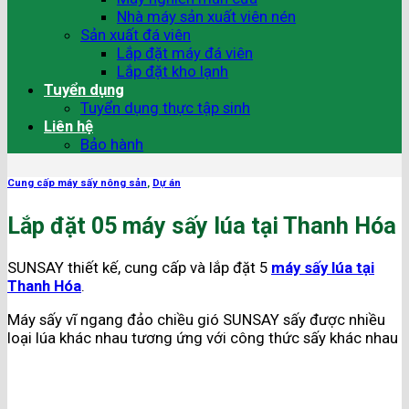
Nhà máy sản xuất viên nén
Sản xuất đá viên
Lắp đặt máy đá viên
Lắp đặt kho lạnh
Tuyển dụng
Tuyển dụng thực tập sinh
Liên hệ
Bảo hành
Cung cấp máy sấy nông sản
,
Dự án
Lắp đặt 05 máy sấy lúa tại Thanh Hóa
SUNSAY thiết kế, cung cấp và lắp đặt 5
máy sấy lúa tại
Thanh Hóa
.
Máy sấy vĩ ngang đảo chiều gió SUNSAY sấy được nhiều
loại lúa khác nhau tương ứng với công thức sấy khác nhau