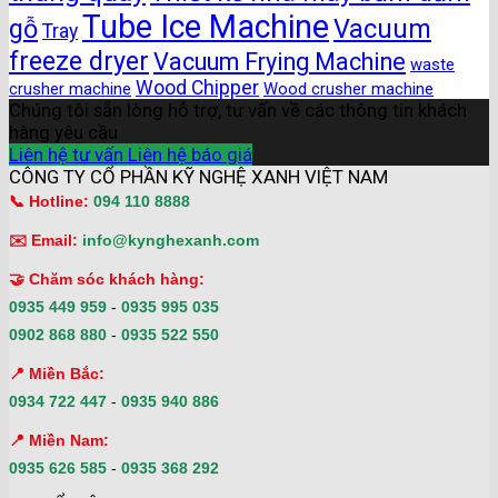
Tube Ice Machine
gỗ
Vacuum
Tray
freeze dryer
Vacuum Frying Machine
waste
Wood Chipper
crusher machine
Wood crusher machine
Chúng tôi sẵn lòng hỗ trợ, tư vấn về các thông tin khách
hàng yêu cầu
Liên hệ tư vấn
Liên hệ báo giá
CÔNG TY CỔ PHẦN KỸ NGHỆ XANH VIỆT NAM
📞 Hotline:
094 110 8888
✉️ Email:
info@kynghexanh.com
🤝 Chăm sóc khách hàng:
0935 449 959
-
0935 995 035
0902 868 880
-
0935 522 550
📍 Miền Bắc:
0934 722 447
-
0935 940 886
📍 Miền Nam:
0935 626 585
-
0935 368 292