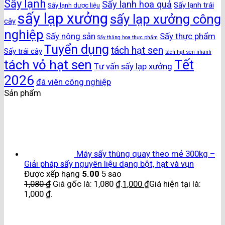
Sấy lạnh
Sấy lạnh hoa quả
Sấy lạnh trái
Sấy lạnh dược liệu
sấy lạp xưởng
sấy lạp xưởng công
cây
nghiệp
Sấy nông sản
Sấy thực phẩm
Sấy thăng hoa thực phẩm
Tuyển dụng
tách hạt sen
Sấy trái cây
tách hạt sen nhanh
Tết
tách vỏ hạt sen
Tư vấn sấy lạp xưởng
2026
đá viên công nghiệp
Sản phẩm
Máy sấy thùng quay theo mẻ 300kg –
Giải pháp sấy nguyên liệu dạng bột, hạt và vụn
Được xếp hạng
5.00
5 sao
1,080
₫
Giá gốc là: 1,080 ₫.
1,000
₫
Giá hiện tại là:
1,000 ₫.