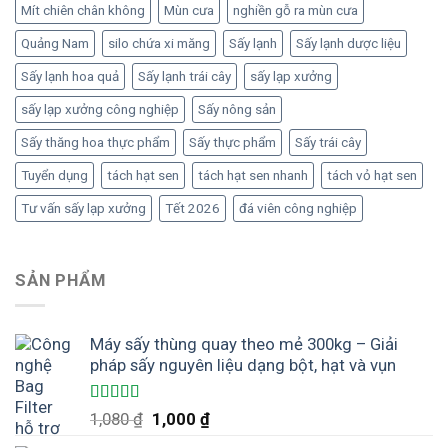
Mít chiên chân không
Mùn cưa
nghiền gỗ ra mùn cưa
Quảng Nam
silo chứa xi măng
Sấy lạnh
Sấy lạnh dược liệu
Sấy lạnh hoa quả
Sấy lạnh trái cây
sấy lạp xưởng
sấy lạp xưởng công nghiệp
Sấy nông sản
Sấy thăng hoa thực phẩm
Sấy thực phẩm
Sấy trái cây
Tuyển dụng
tách hạt sen
tách hạt sen nhanh
tách vỏ hạt sen
Tư vấn sấy lạp xưởng
Tết 2026
đá viên công nghiệp
SẢN PHẨM
Máy sấy thùng quay theo mẻ 300kg – Giải
pháp sấy nguyên liệu dạng bột, hạt và vụn
Được xếp
Giá
Giá
1,080
₫
1,000
₫
hạng
5.00
5
gốc
hiện
sao