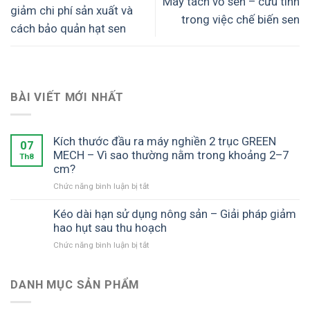
Máy tách vỏ sen – cứu tinh
giảm chi phí sản xuất và
trong việc chế biến sen
cách bảo quản hạt sen
BÀI VIẾT MỚI NHẤT
Kích thước đầu ra máy nghiền 2 trục GREEN
07
MECH – Vì sao thường nằm trong khoảng 2–7
Th8
cm?
ở
Chức năng bình luận bị tắt
Kích
thước
Kéo dài hạn sử dụng nông sản – Giải pháp giảm
đầu
hao hụt sau thu hoạch
ra
ở
Chức năng bình luận bị tắt
máy
Kéo
nghiền
dài
2
hạn
DANH MỤC SẢN PHẨM
trục
sử
GREEN
dụng
MECH