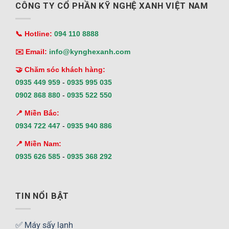
CÔNG TY CỔ PHẦN KỸ NGHỆ XANH VIỆT NAM
📞 Hotline:
094 110 8888
✉️ Email:
info@kynghexanh.com
🤝 Chăm sóc khách hàng:
0935 449 959
-
0935 995 035
0902 868 880
-
0935 522 550
📍 Miền Bắc:
0934 722 447
-
0935 940 886
📍 Miền Nam:
0935 626 585
-
0935 368 292
TIN NỔI BẬT
✅ Máy sấy lạnh