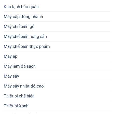
nông
–
Kho lạnh bảo quản
sản
Vì
–
sao
Máy cấp đông nhanh
Giải
thường
pháp
nằm
Máy chế biến gỗ
giảm
trong
hao
khoảng
hụt
Máy chế biến nông sản
2–
sau
7
thu
Máy chế biến thực phẩm
cm?
hoạch
Máy ép
Máy làm đá sạch
Máy sấy
Máy sấy nhiệt độ cao
Thiết bị chế biến
Thiết bị Xanh