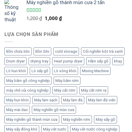
Máy nghiền gỗ thành mùn cưa 2 tấn
là:
tại
1,080 ₫.
là:
1,000 ₫.
Được xếp
Giá
Giá
1,200
₫
1,000
₫
hạng
5.00
5
gốc
hiện
sao
là:
tại
LỰA CHỌN SÀN PHẨM
1,200 ₫.
là:
1,000 ₫.
Bồn chứa Silo
Bồn Silo
cold storage
Cối nghiền bột trà xanh
Drum dryer
drying tray
Heat pump dryer
Hầm sấy gỗ
khay
Lò hun khói
Lò sấy gỗ
Lò xông khói
Mixing Machine
Máy băm gỗ công nghiệp
Máy băm rơm
máy chẻ củi công nghiệp
Máy cắt rơm
Máy cắt rơm rạ
Máy hun khói
Máy làm sạch
Máy làm đá
Máy làm đá viên
Máy mài dao
Máy nghiền gỗ mùn cưa
Máy nghiền gỗ thành mùn cưa
Máy nghiền rơm
Máy sấy gỗ
Máy sấy đông khô
Máy vắt nước
Máy vắt nước công nghiệp