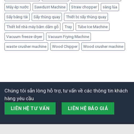
Máy ép nước
Sawdust Machine
Straw chopper
sàng lúa
Sấy băng tải
Sấy thùng quay
Thiết bị sấy thùng quay
Thiết kế nhà máy băm dăm gỗ
Tray
Tube Ice Machine
Vacuum freeze dryer
Vacuum Frying Machine
waste crusher machine
Wood Chipper
Wood crusher machine
Chúng tôi sẵn lòng hỗ trợ, tư vấn về các thông tin khách
hàng yêu cầu
LIÊN HỆ TƯ VẤN
LIÊN HỆ BÁO GIÁ