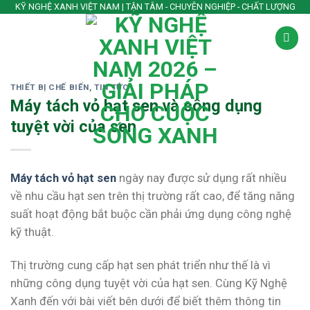
Skip
KỸ NGHỆ XANH VIỆT NAM | TẬN TÂM - CHUYÊN NGHIỆP - CHẤT LƯỢNG
to
content
THIẾT BỊ CHẾ BIẾN
,
TIN TỨC
Máy tách vỏ hạt sen và công dụng
tuyệt vời của sen
Máy tách vỏ hạt sen
ngày nay được sử dụng rất nhiều
về nhu cầu hạt sen trên thị trường rất cao, để tăng năng
suất hoạt động bắt buộc cần phải ứng dụng công nghệ
kỹ thuật.
Thị trường cung cấp hạt sen phát triển như thế là vì
những công dụng tuyệt vời của hạt sen. Cùng Kỹ Nghệ
Xanh đến với bài viết bên dưới để biết thêm thông tin