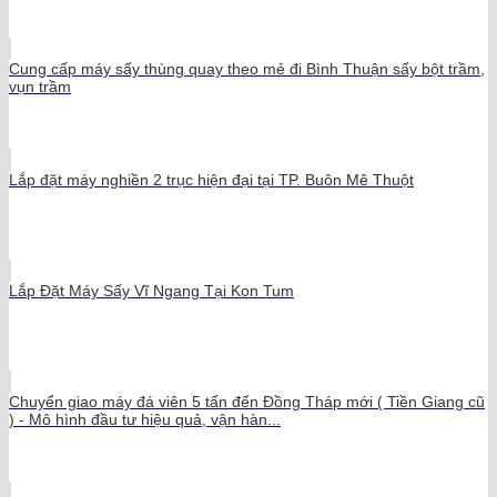
Cung cấp máy sấy thùng quay theo mẻ đi Bình Thuận sấy bột trầm,
vụn trầm
Lắp đặt máy nghiền 2 trục hiện đại tại TP. Buôn Mê Thuột
Lắp Đặt Máy Sấy Vĩ Ngang Tại Kon Tum
Chuyển giao máy đá viên 5 tấn đến Đồng Tháp mới ( Tiền Giang cũ
) - Mô hình đầu tư hiệu quả, vận hàn...