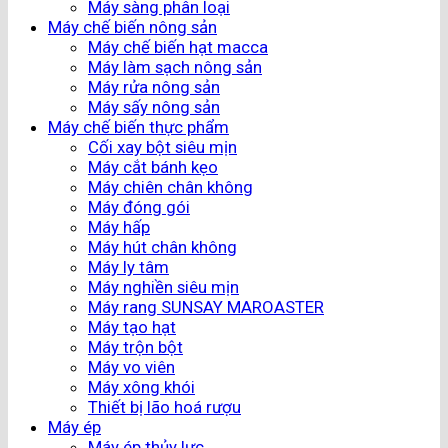
Máy sàng phân loại
Máy chế biến nông sản
Máy chế biến hạt macca
Máy làm sạch nông sản
Máy rửa nông sản
Máy sấy nông sản
Máy chế biến thực phẩm
Cối xay bột siêu mịn
Máy cắt bánh kẹo
Máy chiên chân không
Máy đóng gói
Máy hấp
Máy hút chân không
Máy ly tâm
Máy nghiền siêu mịn
Máy rang SUNSAY MAROASTER
Máy tạo hạt
Máy trộn bột
Máy vo viên
Máy xông khói
Thiết bị lão hoá rượu
Máy ép
Máy ép thủy lực