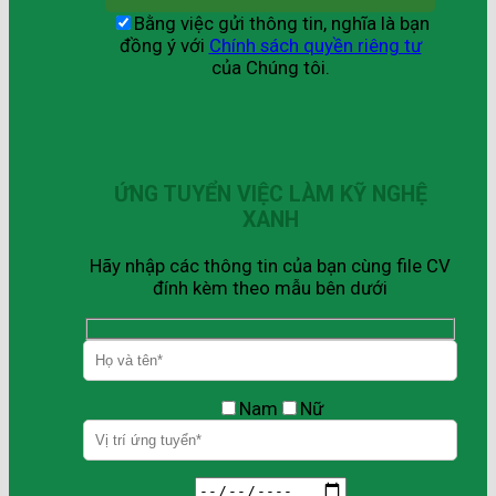
Bằng việc gửi thông tin, nghĩa là bạn
đồng ý với
Chính sách quyền riêng tư
của Chúng tôi.
ỨNG TUYỂN VIỆC LÀM KỸ NGHỆ
XANH
Hãy nhập các thông tin của bạn cùng file CV
đính kèm theo mẫu bên dưới
Nam
Nữ