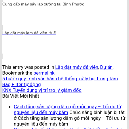
Cung cấp máy sấy lạp xưởng tại Bình Phước
Lắp đặt máy làm đá viên Huế
This entry was posted in
Lắp đặt máy đá viên
,
Dự án
.
Bookmark the
permalink
.
5 bước quy trình vận hành hệ thống xử lý bụi trung tâm
Bag Filter tự động
KNX Tuyển dụng vị trí trợ lý giám đốc
Bài Viết Mới Nhất
Cách tăng sản lượng dăm gỗ mỗi ngày – Tối ưu từ
nguyên liệu đến máy băm
Chức năng bình luận bị tắt
ở Cách tăng sản lượng dăm gỗ mỗi ngày – Tối ưu từ
nguyên liệu đến máy băm