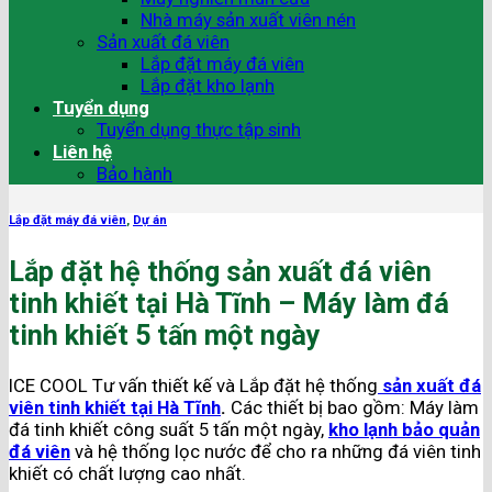
Nhà máy sản xuất viên nén
Sản xuất đá viên
Lắp đặt máy đá viên
Lắp đặt kho lạnh
Tuyển dụng
Tuyển dụng thực tập sinh
Liên hệ
Bảo hành
Lắp đặt máy đá viên
,
Dự án
Lắp đặt hệ thống sản xuất đá viên
tinh khiết tại Hà Tĩnh – Máy làm đá
tinh khiết 5 tấn một ngày
ICE COOL Tư vấn thiết kế và Lắp đặt hệ thống
sản xuất đá
viên tinh khiết tại Hà Tĩnh
.
Các thiết bị bao gồm: Máy làm
đá tinh khiết công suất 5 tấn một ngày,
kho lạnh bảo quản
đá viên
và hệ thống lọc nước để cho ra những đá viên tinh
khiết có chất lượng cao nhất.