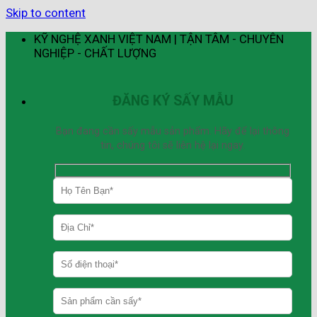
Skip to content
KỸ NGHỆ XANH VIỆT NAM | TẬN TÂM - CHUYÊN
NGHIỆP - CHẤT LƯỢNG
ĐĂNG KÝ SẤY MẪU
Bạn đang cần sấy mẫu sản phẩm. Hãy để lại thông
tin, chúng tôi sẽ liên hệ lại ngay.