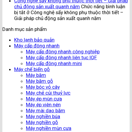
Công nghệ sấy không phụ thuộc thời tiết – Giải pháp
chủ động sản xuất quanh năm
Chức năng bình luận
bị tắt
ở Công nghệ sấy không phụ thuộc thời tiết –
Giải pháp chủ động sản xuất quanh năm
Danh mục sản phẩm
Kho lạnh bảo quản
Máy cấp đông nhanh
Máy cấp đông nhanh công nghiệp
Máy cấp đông nhanh liên tục IQF
Máy cấp đông nhanh mini
Máy chế biến gỗ
Máy băm
Máy băm gỗ
Máy bóc vỏ cây
Máy chẻ củi thuỷ lực
Máy ép mùn cưa
Máy ép viên nén
Máy mài dao băm
Máy nghiền búa
Máy nghiền gỗ
Máy nghiền mùn cưa