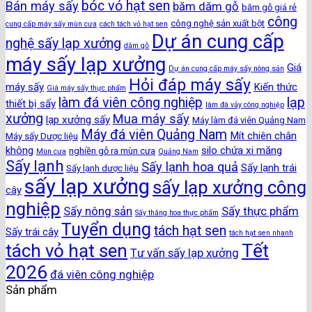
bóc vỏ hạt sen
Bán máy sấy
băm dăm gỗ
băm gỗ giá rẻ
công
công nghệ sản xuất bột
cung cấp máy sấy mùn cưa
cách tách vỏ hạt sen
Dự án cung cấp
nghệ sấy lạp xưởng
dăm gỗ
máy sấy lạp xưởng
Giá
Dự án cung cấp máy sấy nông sản
Hỏi đáp máy sấy
máy sấy
Kiến thức
Giá máy sấy thực phẩm
làm đá viên công nghiệp
lạp
thiết bị sấy
làm đá vảy công nghiệp
xưởng
Mua máy sấy
lạp xưởng sấy
Máy làm đá viên Quảng Nam
Máy đá viên Quảng Nam
Mít chiên chân
Máy sấy Dược liệu
không
silo chứa xi măng
nghiền gỗ ra mùn cưa
Mùn cưa
Quảng Nam
Sấy lạnh
Sấy lạnh hoa quả
Sấy lạnh trái
Sấy lạnh dược liệu
sấy lạp xưởng
sấy lạp xưởng công
cây
nghiệp
Sấy nông sản
Sấy thực phẩm
Sấy thăng hoa thực phẩm
Tuyển dụng
tách hạt sen
Sấy trái cây
tách hạt sen nhanh
Tết
tách vỏ hạt sen
Tư vấn sấy lạp xưởng
2026
đá viên công nghiệp
Sản phẩm