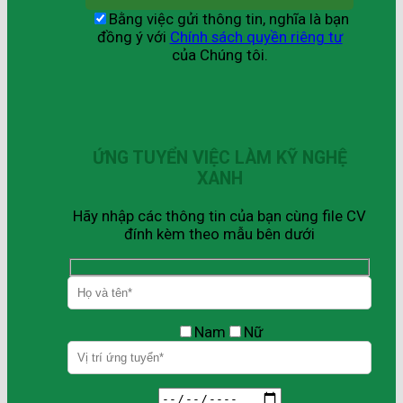
Bằng việc gửi thông tin, nghĩa là bạn
đồng ý với
Chính sách quyền riêng tư
của Chúng tôi.
ỨNG TUYỂN VIỆC LÀM KỸ NGHỆ
XANH
Hãy nhập các thông tin của bạn cùng file CV
đính kèm theo mẫu bên dưới
Nam
Nữ