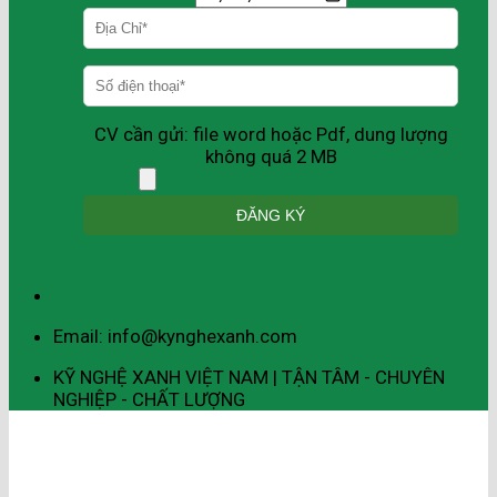
CV cần gửi: file word hoặc Pdf, dung lượng
không quá 2 MB
Email: info@kynghexanh.com
KỸ NGHỆ XANH VIỆT NAM | TẬN TÂM - CHUYÊN
NGHIỆP - CHẤT LƯỢNG