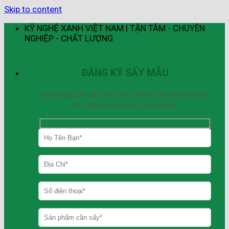
Skip to content
KỸ NGHỆ XANH VIỆT NAM | TẬN TÂM - CHUYÊN
NGHIỆP - CHẤT LƯỢNG
ĐĂNG KÝ SẤY MẪU
Bạn đang cần sấy mẫu sản phẩm. Hãy để lại thông
tin, chúng tôi sẽ liên hệ lại ngay.