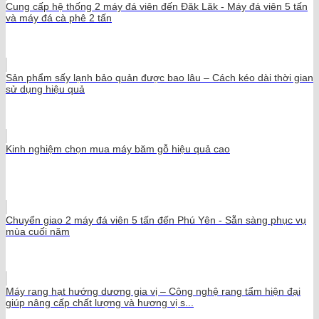
Cung cấp hệ thống 2 máy đá viên đến Đăk Lăk - Máy đá viên 5 tấn
và máy đá cà phê 2 tấn
Sản phẩm sấy lạnh bảo quản được bao lâu – Cách kéo dài thời gian
sử dụng hiệu quả
Kinh nghiệm chọn mua máy băm gỗ hiệu quả cao
Chuyển giao 2 máy đá viên 5 tấn đến Phú Yên - Sẵn sàng phục vụ
mùa cuối năm
Máy rang hạt hướng dương gia vị – Công nghệ rang tẩm hiện đại
giúp nâng cấp chất lượng và hương vị s...