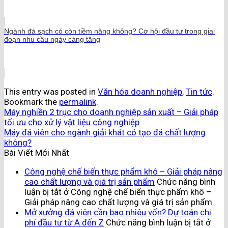
Ngành đá sạch có còn tiềm năng không? Cơ hội đầu tư trong giai
đoạn nhu cầu ngày càng tăng
This entry was posted in
Văn hóa doanh nghiệp
,
Tin tức
.
Bookmark the
permalink
.
Máy nghiền 2 trục cho doanh nghiệp sản xuất – Giải pháp
tối ưu cho xử lý vật liệu công nghiệp
Máy đá viên cho ngành giải khát có tạo đá chất lượng
không?
Bài Viết Mới Nhất
Công nghệ chế biến thực phẩm khô – Giải pháp nâng
cao chất lượng và giá trị sản phẩm
Chức năng bình
luận bị tắt
ở Công nghệ chế biến thực phẩm khô –
Giải pháp nâng cao chất lượng và giá trị sản phẩm
Mở xưởng đá viên cần bao nhiêu vốn? Dự toán chi
phí đầu tư từ A đến Z
Chức năng bình luận bị tắt
ở