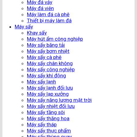
Máy đá vảy
Máy đá viên
Máy làm đá cà phê
Thiết bị máy làm đá
Máy sấy
Khay sấy
Máy hút ẩm công nghiệp
Máy sấy băng tải
Máy sấy bơm nhiệt
Máy sấy cà phê
Máy sấy chân không
Máy sấy công nghiệp
Máy sấy khí động
Máy sấy lạnh
Máy sấy lạnh đối lưu
Máy sấy lạp xưởng
Máy sấy năng lượng mặt trời
Máy sấy nhiệt đối lưu
Máy sấy tầng sôi
Máy sấy thăng hoa
Máy sấy tháp
Máy sấy thực phẩm
Máy sấy thùng quay