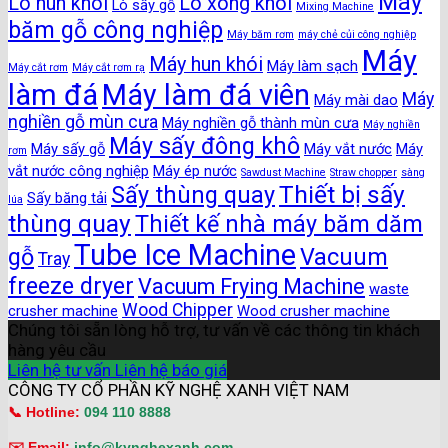
Máy
Lò hun khói
Lò xông khói
Lò sấy gỗ
Mixing Machine
băm gỗ công nghiệp
Máy băm rơm
máy chẻ củi công nghiệp
Máy
Máy hun khói
Máy làm sạch
Máy cắt rơm
Máy cắt rơm rạ
làm đá
Máy làm đá viên
Máy
Máy mài dao
nghiền gỗ mùn cưa
Máy nghiền gỗ thành mùn cưa
Máy nghiền
Máy sấy đông khô
Máy sấy gỗ
Máy vắt nước
Máy
rơm
vắt nước công nghiệp
Máy ép nước
Sawdust Machine
Straw chopper
sàng
Thiết bị sấy
Sấy thùng quay
Sấy băng tải
lúa
thùng quay
Thiết kế nhà máy băm dăm
Tube Ice Machine
gỗ
Vacuum
Tray
freeze dryer
Vacuum Frying Machine
waste
Wood Chipper
crusher machine
Wood crusher machine
Chúng tôi sẵn lòng hỗ trợ, tư vấn về các thông tin khách
hàng yêu cầu
Liên hệ tư vấn
Liên hệ báo giá
CÔNG TY CỔ PHẦN KỸ NGHỆ XANH VIỆT NAM
📞 Hotline:
094 110 8888
✉️ Email:
info@kynghexanh.com