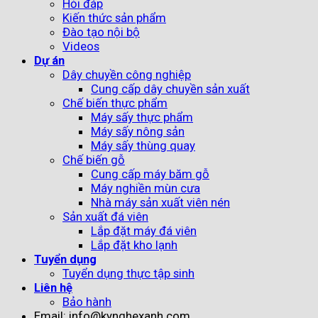
Hỏi đáp
Kiến thức sản phẩm
Đào tạo nội bộ
Videos
Dự án
Dây chuyền công nghiệp
Cung cấp dây chuyền sản xuất
Chế biến thực phẩm
Máy sấy thực phẩm
Máy sấy nông sản
Máy sấy thùng quay
Chế biến gỗ
Cung cấp máy băm gỗ
Máy nghiền mùn cưa
Nhà máy sản xuất viên nén
Sản xuất đá viên
Lắp đặt máy đá viên
Lắp đặt kho lạnh
Tuyển dụng
Tuyển dụng thực tập sinh
Liên hệ
Bảo hành
Email: info@kynghexanh.com