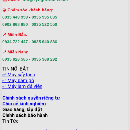
🤝 Chăm sóc khách hàng:
0935 449 959
-
0935 995 035
0902 868 880
-
0935 522 550
📍 Miền Bắc:
0934 722 447
-
0935 940 886
📍 Miền Nam:
0935 626 585
-
0935 368 292
TIN NỔI BẬT
✅ Máy sấy lạnh
✅ Máy băm gỗ
✅ Máy làm đá viên
Chính sách quyền riêng tư
Chia sẻ kinh nghiệm
Giao hàng, lắp đặt
Chính sách bảo hành
Tin Tức