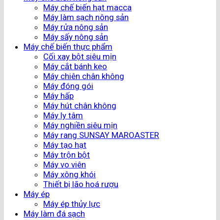
Máy chế biến hạt macca
Máy làm sạch nông sản
Máy rửa nông sản
Máy sấy nông sản
Máy chế biến thực phẩm
Cối xay bột siêu mịn
Máy cắt bánh kẹo
Máy chiên chân không
Máy đóng gói
Máy hấp
Máy hút chân không
Máy ly tâm
Máy nghiền siêu mịn
Máy rang SUNSAY MAROASTER
Máy tạo hạt
Máy trộn bột
Máy vo viên
Máy xông khói
Thiết bị lão hoá rượu
Máy ép
Máy ép thủy lực
Máy làm đá sạch