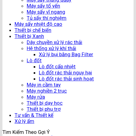
Máy sấy tổ yến
Máy sấy vĩ ngang
Tủ sấy thí nghiệm
Máy sấy nhiệt độ cao
Thiết bị chế biến
Thiết bị Xanh
Dây chuyền xử lý rác thải
Hệ thống xử lý khí thải
Xử lý bụi bằng Bag Filter
Lò đốt
Lò đốt cấp nhiệt
Lò đốt rác thải nguy hại
Lò đốt rác thải sinh hoạt
Máy in cầm tay
Máy nghiền 2 trục
Máy rửa
Thiết bị dạy học
Thiết bị phụ trợ
Tư vấn & Thiết kế
Xử lý ẩm
Tìm Kiếm Theo Gợi Ý