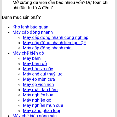
Mở xưởng đá viên cần bao nhiêu vốn? Dự toán chi
phí đầu tư từ A đến Z
Danh mục sản phẩm
Kho lạnh bảo quản
Máy cấp đông nhanh
Máy cấp đông nhanh công nghiệp
Máy cấp đông nhanh liên tục IQF
Máy cấp đông nhanh mini
Máy chế biến gỗ
Máy băm
Máy băm gỗ
Máy bóc vỏ cây
Máy chẻ củi thuỷ lực
Máy ép mùn cưa
Máy ép viên nén
Máy mài dao băm
Máy nghiền búa
Máy nghiền gỗ
Máy nghiền mùn cưa
Máy sàng phân loại
Máy chế biến nông sản