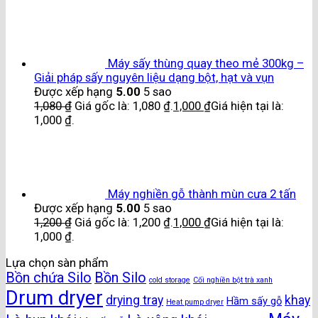
Máy sấy thùng quay theo mẻ 300kg –
Giải pháp sấy nguyên liệu dạng bột, hạt và vụn
Được xếp hạng
5.00
5 sao
1,080
₫
Giá gốc là: 1,080 ₫.
1,000
₫
Giá hiện tại là:
1,000 ₫.
Máy nghiền gỗ thành mùn cưa 2 tấn
Được xếp hạng
5.00
5 sao
1,200
₫
Giá gốc là: 1,200 ₫.
1,000
₫
Giá hiện tại là:
1,000 ₫.
Lựa chọn sàn phẩm
Bồn chứa Silo
Bồn Silo
cold storage
Cối nghiền bột trà xanh
Drum dryer
drying tray
khay
Hầm sấy gỗ
Heat pump dryer