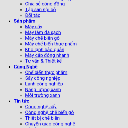
Chia sẻ cộng đồng
Tập san nội bộ
Đối tác
Sản phẩm
Máy sấy
Máy làm đá sạch
Máy chế biến gỗ
Máy chế biến thực phẩm
Kho lạnh bảo quản
Máy cấp đông nhanh
Tư vấn & Thiết kế
Công Nghệ
Chế biến thực phẩm
Sấy công nghiệp
Lạnh công nghiệp
Năng lượng xanh
Môi trường xanh
Tin tức
Công nghệ sấy
Công nghệ chế biến gỗ
Thiết bị chế biến
Chuyển giao công nghệ