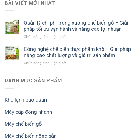
BÀI VIẾT MỚI NHẤT
Quản lý chi phí trong xưởng chế biến gỗ – Giải
pháp tối ưu vận hành và nâng cao lợi nhuận
ở
Chức năng bình luận bị tắt
Quản
lý
Công nghệ chế biến thực phẩm khô – Giải pháp
chi
nâng cao chất lượng và giá trị sản phẩm
phí
ở
Chức năng bình luận bị tắt
trong
Công
xưởng
nghệ
chế
chế
DANH MỤC SẢN PHẨM
biến
biến
gỗ
thực
–
phẩm
Giải
Kho lạnh bảo quản
khô
pháp
–
tối
Máy cấp đông nhanh
Giải
ưu
pháp
vận
Máy chế biến gỗ
nâng
hành
cao
và
chất
Máy chế biến nông sản
nâng