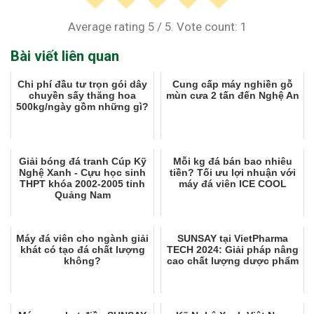
Average rating
5
/ 5. Vote count:
1
Bài viết liên quan
Chi phí đầu tư trọn gói dây
Cung cấp máy nghiền gỗ
chuyền sấy thăng hoa
mùn cưa 2 tấn đến Nghệ An
500kg/ngày gồm những gì?
Giải bóng đá tranh Cúp Kỹ
Mỗi kg đá bán bao nhiêu
Nghệ Xanh - Cựu học sinh
tiền? Tối ưu lợi nhuận với
THPT khóa 2002-2005 tỉnh
máy đá viên ICE COOL
Quảng Nam
Máy đá viên cho ngành giải
SUNSAY tại VietPharma
khát có tạo đá chất lượng
TECH 2024: Giải pháp nâng
không?
cao chất lượng dược phẩm