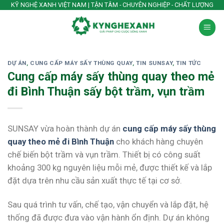
Skip
KỸ NGHỆ XANH VIỆT NAM | TẬN TÂM - CHUYÊN NGHIỆP - CHẤT LƯỢNG
to
content
DỰ ÁN
,
CUNG CẤP MÁY SẤY THÙNG QUAY
,
TIN SUNSAY
,
TIN TỨC
Cung cấp máy sấy thùng quay theo mẻ
đi Bình Thuận sấy bột trầm, vụn trầm
SUNSAY vừa hoàn thành dự án
cung cấp máy sấy thùng
quay theo mẻ đi Bình Thuận
cho khách hàng chuyên
chế biến bột trầm và vụn trầm. Thiết bị có công suất
khoảng 300 kg nguyên liệu mỗi mẻ, được thiết kế và lắp
đặt dựa trên nhu cầu sản xuất thực tế tại cơ sở.
Sau quá trình tư vấn, chế tạo, vận chuyển và lắp đặt, hệ
thống đã được đưa vào vận hành ổn định. Dự án không