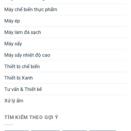
lượng
cao
và
Máy chế biến thực phẩm
lợi
giá
nhuận
trị
Máy ép
sản
phẩm
Máy làm đá sạch
Máy sấy
Máy sấy nhiệt độ cao
Thiết bị chế biến
Thiết bị Xanh
Tư vấn & Thiết kế
Xử lý ẩm
TÌM KIẾM THEO GỢI Ý