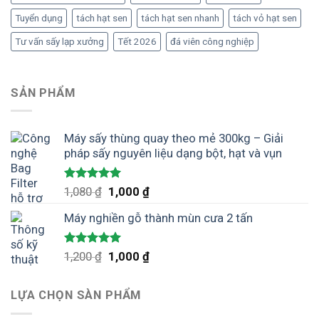
Tuyển dụng
tách hạt sen
tách hạt sen nhanh
tách vỏ hạt sen
Tư vấn sấy lạp xưởng
Tết 2026
đá viên công nghiệp
SẢN PHẨM
Máy sấy thùng quay theo mẻ 300kg – Giải
pháp sấy nguyên liệu dạng bột, hạt và vụn
Được xếp
Giá
Giá
1,080
₫
1,000
₫
hạng
5.00
gốc
hiện
5 sao
Máy nghiền gỗ thành mùn cưa 2 tấn
là:
tại
1,080 ₫.
là:
1,000 ₫.
Được xếp
Giá
Giá
1,200
₫
1,000
₫
hạng
5.00
gốc
hiện
5 sao
là:
tại
LỰA CHỌN SÀN PHẨM
1,200 ₫.
là:
1,000 ₫.