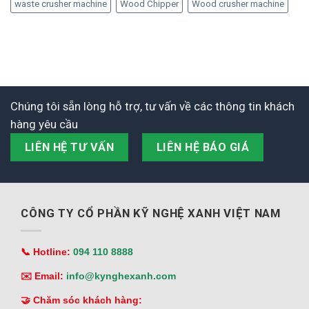
waste crusher machine
Wood Chipper
Wood crusher machine
Chúng tôi sẵn lòng hỗ trợ, tư vấn về các thông tin khách
hàng yêu cầu
LIÊN HỆ TƯ VẤN
LIÊN HỆ BÁO GIÁ
CÔNG TY CỔ PHẦN KỸ NGHỆ XANH VIỆT NAM
📞 Hotline:
094 110 8888
✉️ Email:
info@kynghexanh.com
🤝 Chăm sóc khách hàng: