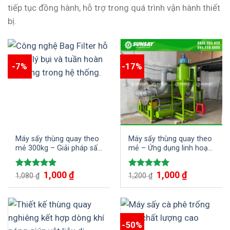
tiếp tục đồng hành, hỗ trợ trong quá trình vận hành thiết
bị.
-7%
-17%
Máy sấy thùng quay theo
Máy sấy thùng quay theo
mẻ 300kg – Giải pháp sấy
mẻ – Ứng dụng linh hoạt
nguyên liệu dạng bột, hạt
trong sản xuất công
và vụn
nghiệp
Giá
1,000
₫
Giá
Giá
1,000
₫
Giá
Được xếp
Được xếp
1,080
₫
1,200
₫
gốc
hiện
gốc
hiện
hạng
5.00
hạng
5.00
là:
tại
là:
tại
5 sao
5 sao
1,080 ₫.
là:
1,200 ₫.
là:
1,000 ₫.
1,000 ₫.
-50%