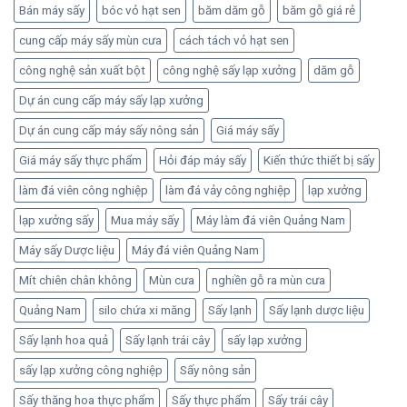
Bán máy sấy
bóc vỏ hạt sen
băm dăm gỗ
băm gỗ giá rẻ
cung cấp máy sấy mùn cưa
cách tách vỏ hạt sen
công nghệ sản xuất bột
công nghệ sấy lạp xưởng
dăm gỗ
Dự án cung cấp máy sấy lạp xưởng
Dự án cung cấp máy sấy nông sản
Giá máy sấy
Giá máy sấy thực phẩm
Hỏi đáp máy sấy
Kiến thức thiết bị sấy
làm đá viên công nghiệp
làm đá vảy công nghiệp
lạp xưởng
lạp xưởng sấy
Mua máy sấy
Máy làm đá viên Quảng Nam
Máy sấy Dược liệu
Máy đá viên Quảng Nam
Mít chiên chân không
Mùn cưa
nghiền gỗ ra mùn cưa
Quảng Nam
silo chứa xi măng
Sấy lạnh
Sấy lạnh dược liệu
Sấy lạnh hoa quả
Sấy lạnh trái cây
sấy lạp xưởng
sấy lạp xưởng công nghiệp
Sấy nông sản
Sấy thăng hoa thực phẩm
Sấy thực phẩm
Sấy trái cây