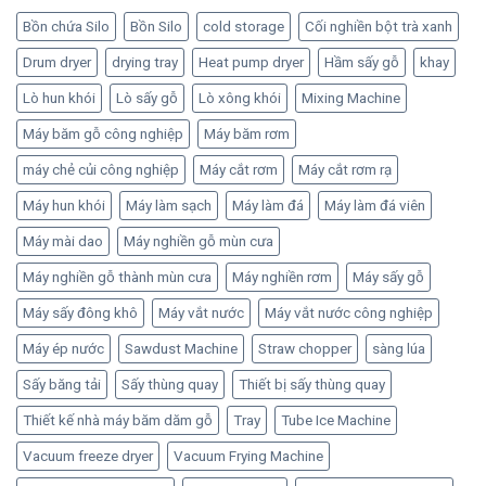
Bồn chứa Silo
Bồn Silo
cold storage
Cối nghiền bột trà xanh
Drum dryer
drying tray
Heat pump dryer
Hầm sấy gỗ
khay
Lò hun khói
Lò sấy gỗ
Lò xông khói
Mixing Machine
Máy băm gỗ công nghiệp
Máy băm rơm
máy chẻ củi công nghiệp
Máy cắt rơm
Máy cắt rơm rạ
Máy hun khói
Máy làm sạch
Máy làm đá
Máy làm đá viên
Máy mài dao
Máy nghiền gỗ mùn cưa
Máy nghiền gỗ thành mùn cưa
Máy nghiền rơm
Máy sấy gỗ
Máy sấy đông khô
Máy vắt nước
Máy vắt nước công nghiệp
Máy ép nước
Sawdust Machine
Straw chopper
sàng lúa
Sấy băng tải
Sấy thùng quay
Thiết bị sấy thùng quay
Thiết kế nhà máy băm dăm gỗ
Tray
Tube Ice Machine
Vacuum freeze dryer
Vacuum Frying Machine