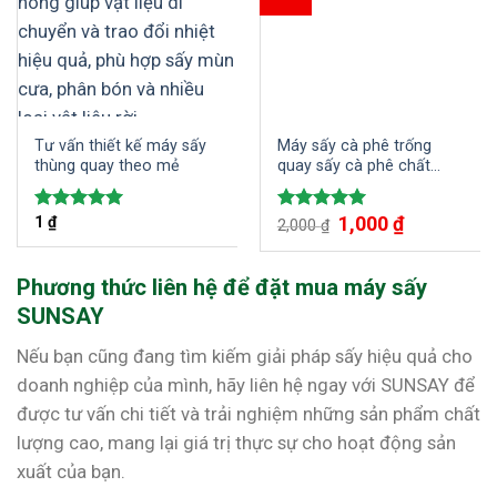
Tư vấn thiết kế máy sấy
Máy sấy cà phê trống
thùng quay theo mẻ
quay sấy cà phê chất
lượng cao
Giá
1,000
₫
Giá
1
₫
Được xếp
Được xếp
2,000
₫
gốc
hiện
hạng
5.00
hạng
5.00
là:
tại
5 sao
5 sao
2,000 ₫.
là:
1,000 ₫.
Phương thức liên hệ để đặt mua máy sấy
SUNSAY
Nếu bạn cũng đang tìm kiếm giải pháp sấy hiệu quả cho
doanh nghiệp của mình, hãy liên hệ ngay với SUNSAY để
được tư vấn chi tiết và trải nghiệm những sản phẩm chất
lượng cao, mang lại giá trị thực sự cho hoạt động sản
xuất của bạn.