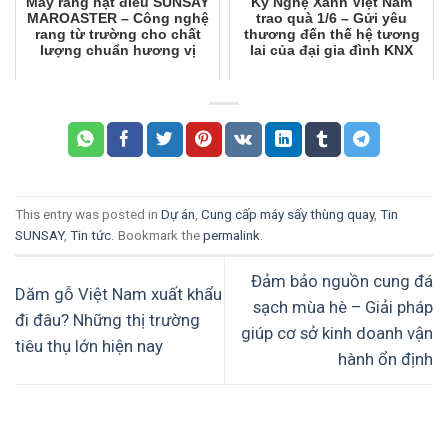
Máy rang hạt điều SUNSAY
Kỹ Nghệ Xanh Việt Nam
MAROASTER – Công nghệ
trao quà 1/6 – Gửi yêu
rang từ trường cho chất
thương đến thế hệ tương
lượng chuẩn hương vị
lai của đại gia đình KNX
This entry was posted in
Dự án
,
Cung cấp máy sấy thùng quay
,
Tin
SUNSAY
,
Tin tức
. Bookmark the
permalink
.
Đảm bảo nguồn cung đá
Dăm gỗ Việt Nam xuất khẩu
sạch mùa hè – Giải pháp
đi đâu? Những thị trường
giúp cơ sở kinh doanh vận
tiêu thụ lớn hiện nay
hành ổn định