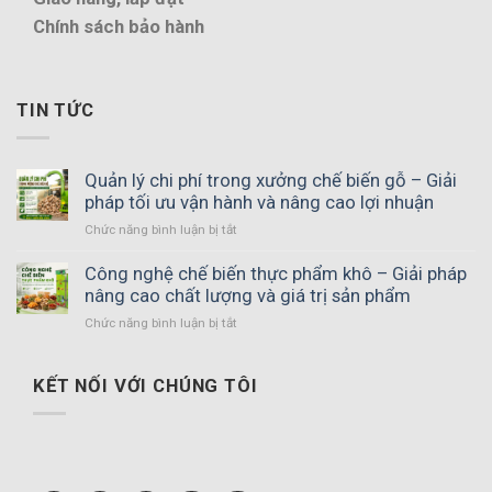
Chính sách bảo hành
TIN TỨC
Quản lý chi phí trong xưởng chế biến gỗ – Giải
pháp tối ưu vận hành và nâng cao lợi nhuận
ở
Chức năng bình luận bị tắt
Quản
lý
Công nghệ chế biến thực phẩm khô – Giải pháp
chi
nâng cao chất lượng và giá trị sản phẩm
phí
ở
Chức năng bình luận bị tắt
trong
Công
xưởng
nghệ
chế
chế
KẾT NỐI VỚI CHÚNG TÔI
biến
biến
gỗ
thực
–
phẩm
Giải
khô
pháp
–
tối