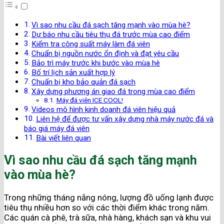
Vì sao nhu cầu đá sạch tăng mạnh vào mùa hè?
Dự báo nhu cầu tiêu thụ đá trước mùa cao điểm
Kiểm tra công suất máy làm đá viên
Chuẩn bị nguồn nước ổn định và đạt yêu cầu
Bảo trì máy trước khi bước vào mùa hè
Bố trí lịch sản xuất hợp lý
Chuẩn bị kho bảo quản đá sạch
Xây dựng phương án giao đá trong mùa cao điểm
Máy đá viên ICE COOL!
Videos mô hình kinh doanh đá viên hiệu quả
Liên hệ để được tư vấn xây dựng nhà máy nước đá và
báo giá máy đá viên
Bài viết liên quan
Vì sao nhu cầu đá sạch tăng mạnh
vào mùa hè?
Trong những tháng nắng nóng, lượng đồ uống lạnh được
tiêu thụ nhiều hơn so với các thời điểm khác trong năm.
Các quán cà phê, trà sữa, nhà hàng, khách sạn và khu vui