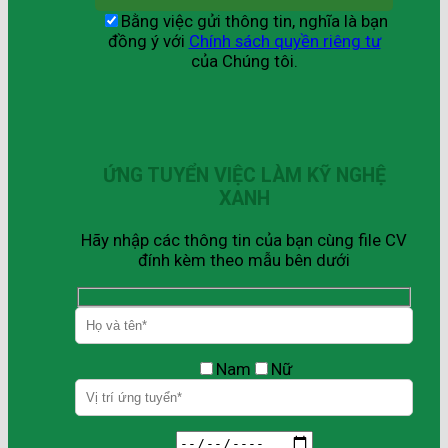
Bằng việc gửi thông tin, nghĩa là bạn
đồng ý với
Chính sách quyền riêng tư
của Chúng tôi.
ỨNG TUYỂN VIỆC LÀM KỸ NGHỆ
XANH
Hãy nhập các thông tin của bạn cùng file CV
đính kèm theo mẫu bên dưới
Nam
Nữ