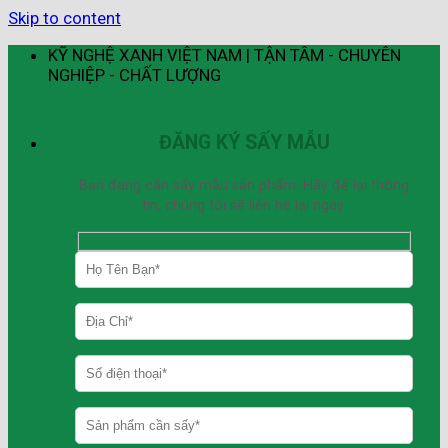
Skip to content
KỸ NGHỆ XANH VIỆT NAM | TẬN TÂM - CHUYÊN
NGHIỆP - CHẤT LƯỢNG
ĐĂNG KÝ SẤY MẪU
Bạn đang cần sấy mẫu sản phẩm. Hãy để lại thông
tin, chúng tôi sẽ liên hệ lại ngay.