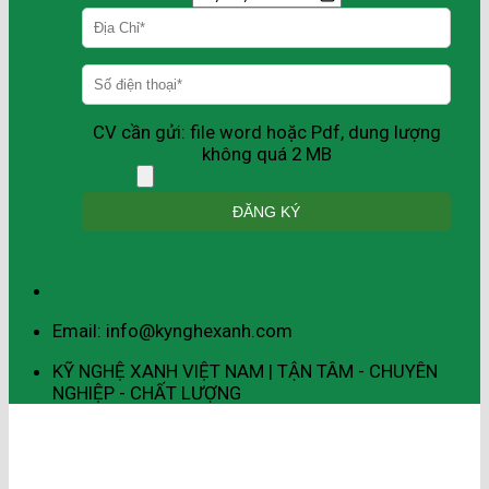
CV cần gửi: file word hoặc Pdf, dung lượng
không quá 2 MB
Email: info@kynghexanh.com
KỸ NGHỆ XANH VIỆT NAM | TẬN TÂM - CHUYÊN
NGHIỆP - CHẤT LƯỢNG