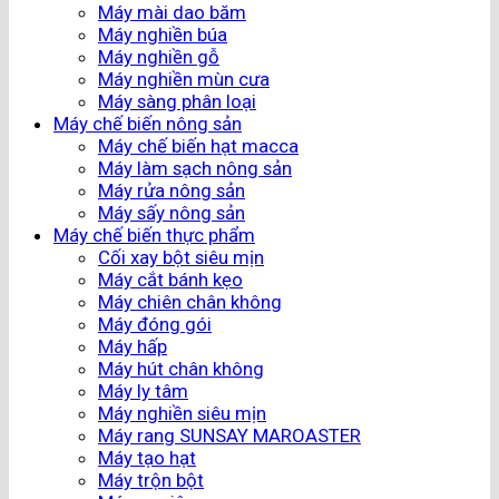
Máy mài dao băm
Máy nghiền búa
Máy nghiền gỗ
Máy nghiền mùn cưa
Máy sàng phân loại
Máy chế biến nông sản
Máy chế biến hạt macca
Máy làm sạch nông sản
Máy rửa nông sản
Máy sấy nông sản
Máy chế biến thực phẩm
Cối xay bột siêu mịn
Máy cắt bánh kẹo
Máy chiên chân không
Máy đóng gói
Máy hấp
Máy hút chân không
Máy ly tâm
Máy nghiền siêu mịn
Máy rang SUNSAY MAROASTER
Máy tạo hạt
Máy trộn bột