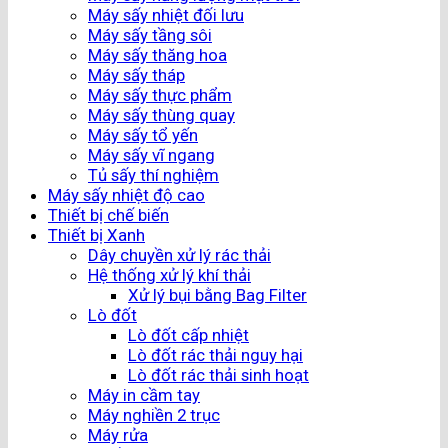
Máy sấy nhiệt đối lưu
Máy sấy tầng sôi
Máy sấy thăng hoa
Máy sấy tháp
Máy sấy thực phẩm
Máy sấy thùng quay
Máy sấy tổ yến
Máy sấy vĩ ngang
Tủ sấy thí nghiệm
Máy sấy nhiệt độ cao
Thiết bị chế biến
Thiết bị Xanh
Dây chuyền xử lý rác thải
Hệ thống xử lý khí thải
Xử lý bụi bằng Bag Filter
Lò đốt
Lò đốt cấp nhiệt
Lò đốt rác thải nguy hại
Lò đốt rác thải sinh hoạt
Máy in cầm tay
Máy nghiền 2 trục
Máy rửa