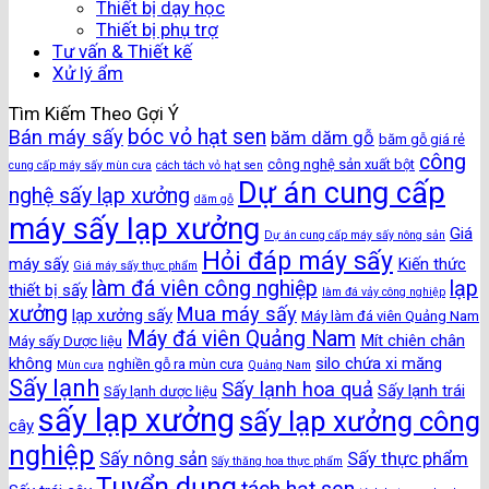
Thiết bị dạy học
Thiết bị phụ trợ
Tư vấn & Thiết kế
Xử lý ẩm
Tìm Kiếm Theo Gợi Ý
bóc vỏ hạt sen
Bán máy sấy
băm dăm gỗ
băm gỗ giá rẻ
công
công nghệ sản xuất bột
cung cấp máy sấy mùn cưa
cách tách vỏ hạt sen
Dự án cung cấp
nghệ sấy lạp xưởng
dăm gỗ
máy sấy lạp xưởng
Giá
Dự án cung cấp máy sấy nông sản
Hỏi đáp máy sấy
máy sấy
Kiến thức
Giá máy sấy thực phẩm
làm đá viên công nghiệp
lạp
thiết bị sấy
làm đá vảy công nghiệp
xưởng
Mua máy sấy
lạp xưởng sấy
Máy làm đá viên Quảng Nam
Máy đá viên Quảng Nam
Mít chiên chân
Máy sấy Dược liệu
không
silo chứa xi măng
nghiền gỗ ra mùn cưa
Mùn cưa
Quảng Nam
Sấy lạnh
Sấy lạnh hoa quả
Sấy lạnh trái
Sấy lạnh dược liệu
sấy lạp xưởng
sấy lạp xưởng công
cây
nghiệp
Sấy nông sản
Sấy thực phẩm
Sấy thăng hoa thực phẩm
Tuyển dụng