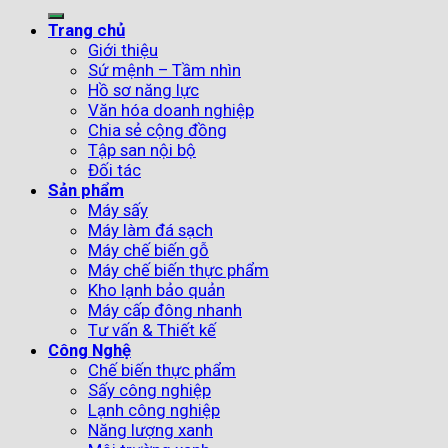
Trang chủ
Giới thiệu
Sứ mệnh – Tầm nhìn
Hồ sơ năng lực
Văn hóa doanh nghiệp
Chia sẻ cộng đồng
Tập san nội bộ
Đối tác
Sản phẩm
Máy sấy
Máy làm đá sạch
Máy chế biến gỗ
Máy chế biến thực phẩm
Kho lạnh bảo quản
Máy cấp đông nhanh
Tư vấn & Thiết kế
Công Nghệ
Chế biến thực phẩm
Sấy công nghiệp
Lạnh công nghiệp
Năng lượng xanh