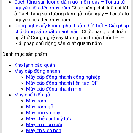
Cách tăng sản lượng dăm gỗ mỗi ngày – Tối ưu từ
nguyên liệu đến máy băm
Chức năng bình luận bị tắt
ở Cách tăng sản lượng dăm gỗ mỗi ngày – Tối ưu từ
nguyên liệu đến máy băm
Công nghệ sấy không phụ thuộc thời tiết – Giải pháp
chủ động sản xuất quanh năm
Chức năng bình luận
bị tắt
ở Công nghệ sấy không phụ thuộc thời tiết –
Giải pháp chủ động sản xuất quanh năm
Danh mục sản phẩm
Kho lạnh bảo quản
Máy cấp đông nhanh
Máy cấp đông nhanh công nghiệp
Máy cấp đông nhanh liên tục IQF
Máy cấp đông nhanh mini
Máy chế biến gỗ
Máy băm
Máy băm gỗ
Máy bóc vỏ cây
Máy chẻ củi thuỷ lực
Máy ép mùn cưa
Máy ép viên nén