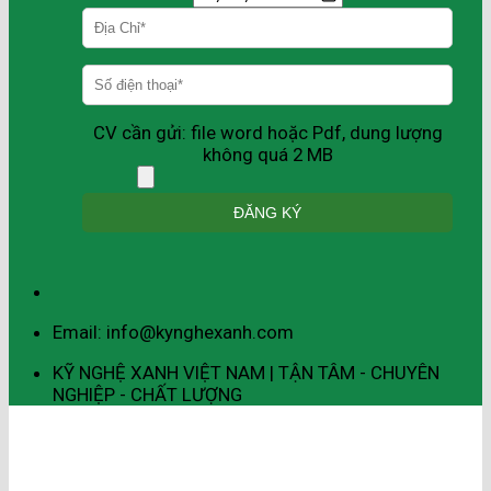
CV cần gửi: file word hoặc Pdf, dung lượng
không quá 2 MB
Email: info@kynghexanh.com
KỸ NGHỆ XANH VIỆT NAM | TẬN TÂM - CHUYÊN
NGHIỆP - CHẤT LƯỢNG