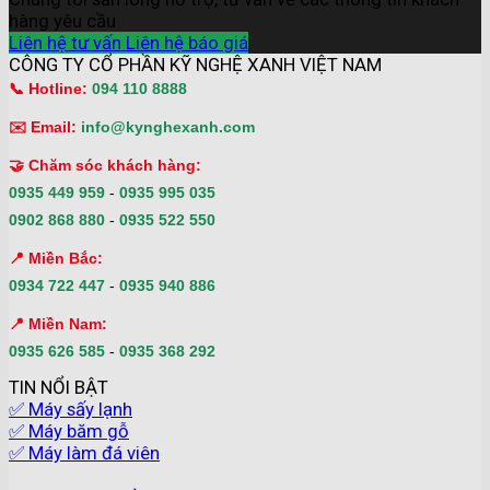
hàng yêu cầu
Liên hệ tư vấn
Liên hệ báo giá
CÔNG TY CỔ PHẦN KỸ NGHỆ XANH VIỆT NAM
📞 Hotline:
094 110 8888
✉️ Email:
info@kynghexanh.com
🤝 Chăm sóc khách hàng:
0935 449 959
-
0935 995 035
0902 868 880
-
0935 522 550
📍 Miền Bắc:
0934 722 447
-
0935 940 886
📍 Miền Nam:
0935 626 585
-
0935 368 292
TIN NỔI BẬT
✅ Máy sấy lạnh
✅ Máy băm gỗ
✅ Máy làm đá viên