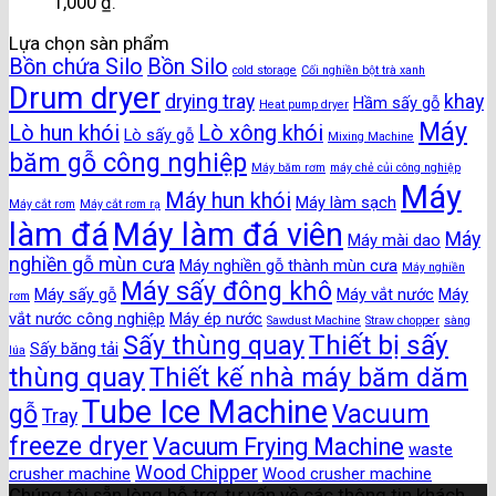
1,000 ₫.
Lựa chọn sàn phẩm
Bồn chứa Silo
Bồn Silo
cold storage
Cối nghiền bột trà xanh
Drum dryer
drying tray
khay
Hầm sấy gỗ
Heat pump dryer
Máy
Lò hun khói
Lò xông khói
Lò sấy gỗ
Mixing Machine
băm gỗ công nghiệp
Máy băm rơm
máy chẻ củi công nghiệp
Máy
Máy hun khói
Máy làm sạch
Máy cắt rơm
Máy cắt rơm rạ
làm đá
Máy làm đá viên
Máy
Máy mài dao
nghiền gỗ mùn cưa
Máy nghiền gỗ thành mùn cưa
Máy nghiền
Máy sấy đông khô
Máy sấy gỗ
Máy vắt nước
Máy
rơm
vắt nước công nghiệp
Máy ép nước
Sawdust Machine
Straw chopper
sàng
Thiết bị sấy
Sấy thùng quay
Sấy băng tải
lúa
thùng quay
Thiết kế nhà máy băm dăm
Tube Ice Machine
gỗ
Vacuum
Tray
freeze dryer
Vacuum Frying Machine
waste
Wood Chipper
crusher machine
Wood crusher machine
Chúng tôi sẵn lòng hỗ trợ, tư vấn về các thông tin khách