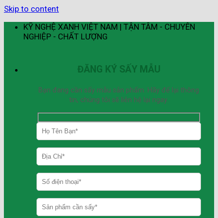
Skip to content
KỸ NGHỆ XANH VIỆT NAM | TẬN TÂM - CHUYÊN
NGHIỆP - CHẤT LƯỢNG
ĐĂNG KÝ SẤY MẪU
Bạn đang cần sấy mẫu sản phẩm. Hãy để lại thông
tin, chúng tôi sẽ liên hệ lại ngay.