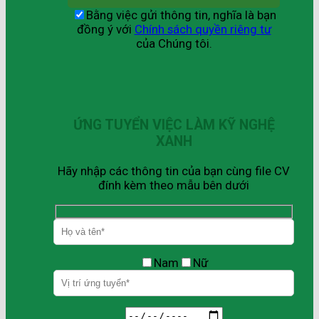
Bằng việc gửi thông tin, nghĩa là bạn
đồng ý với
Chính sách quyền riêng tư
của Chúng tôi.
ỨNG TUYỂN VIỆC LÀM KỸ NGHỆ
XANH
Hãy nhập các thông tin của bạn cùng file CV
đính kèm theo mẫu bên dưới
Nam
Nữ