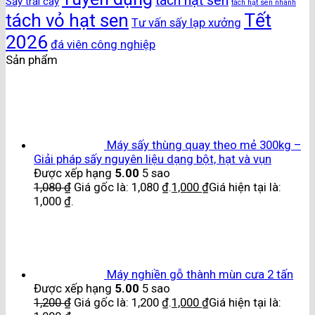
tách hạt sen
Sấy trái cây
tách hạt sen nhanh
Tết
tách vỏ hạt sen
Tư vấn sấy lạp xưởng
2026
đá viên công nghiệp
Sản phẩm
Máy sấy thùng quay theo mẻ 300kg –
Giải pháp sấy nguyên liệu dạng bột, hạt và vụn
Được xếp hạng
5.00
5 sao
1,080
₫
Giá gốc là: 1,080 ₫.
1,000
₫
Giá hiện tại là:
1,000 ₫.
Máy nghiền gỗ thành mùn cưa 2 tấn
Được xếp hạng
5.00
5 sao
1,200
₫
Giá gốc là: 1,200 ₫.
1,000
₫
Giá hiện tại là: