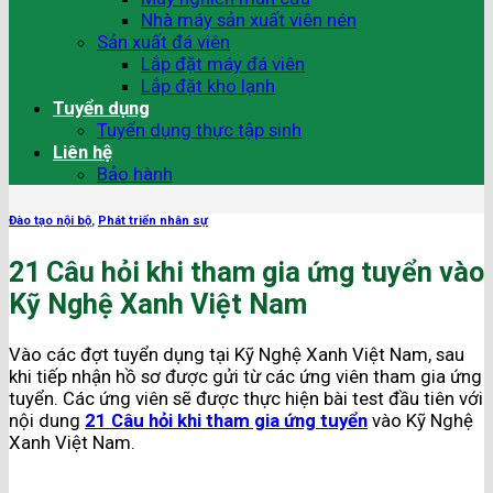
Nhà máy sản xuất viên nén
Sản xuất đá viên
Lắp đặt máy đá viên
Lắp đặt kho lạnh
Tuyển dụng
Tuyển dụng thực tập sinh
Liên hệ
Bảo hành
Đào tạo nội bộ
,
Phát triển nhân sự
21 Câu hỏi khi tham gia ứng tuyển vào
Kỹ Nghệ Xanh Việt Nam
Vào các đợt tuyển dụng tại Kỹ Nghệ Xanh Việt Nam, sau
khi tiếp nhận hồ sơ được gửi từ các ứng viên tham gia ứng
tuyển. Các ứng viên sẽ được thực hiện bài test đầu tiên với
nội dung
21 Câu hỏi khi tham gia ứng tuyển
vào Kỹ Nghệ
Xanh Việt Nam.