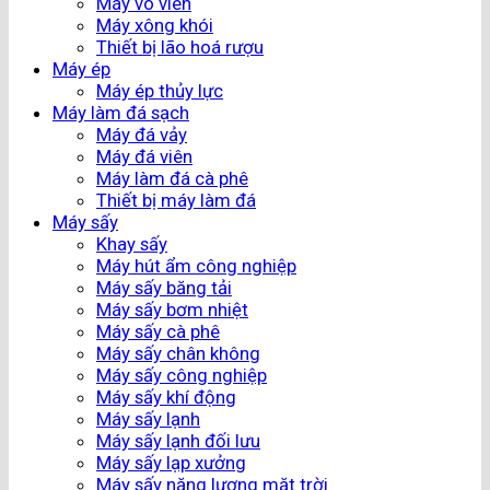
Máy vo viên
Máy xông khói
Thiết bị lão hoá rượu
Máy ép
Máy ép thủy lực
Máy làm đá sạch
Máy đá vảy
Máy đá viên
Máy làm đá cà phê
Thiết bị máy làm đá
Máy sấy
Khay sấy
Máy hút ẩm công nghiệp
Máy sấy băng tải
Máy sấy bơm nhiệt
Máy sấy cà phê
Máy sấy chân không
Máy sấy công nghiệp
Máy sấy khí động
Máy sấy lạnh
Máy sấy lạnh đối lưu
Máy sấy lạp xưởng
Máy sấy năng lượng mặt trời