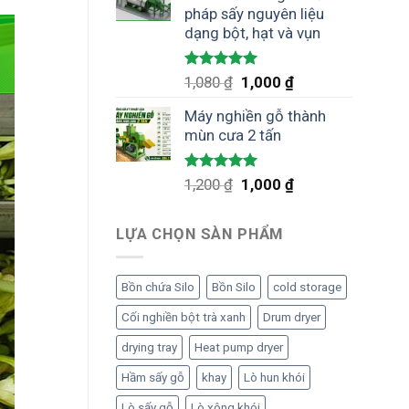
pháp sấy nguyên liệu
dạng bột, hạt và vụn
Được xếp
Giá
Giá
1,080
₫
1,000
₫
hạng
5.00
gốc
hiện
5 sao
Máy nghiền gỗ thành
là:
tại
mùn cưa 2 tấn
1,080 ₫.
là:
1,000 ₫.
Được xếp
Giá
Giá
1,200
₫
1,000
₫
hạng
5.00
gốc
hiện
5 sao
là:
tại
LỰA CHỌN SÀN PHẨM
1,200 ₫.
là:
1,000 ₫.
Bồn chứa Silo
Bồn Silo
cold storage
Cối nghiền bột trà xanh
Drum dryer
drying tray
Heat pump dryer
Hầm sấy gỗ
khay
Lò hun khói
Lò sấy gỗ
Lò xông khói