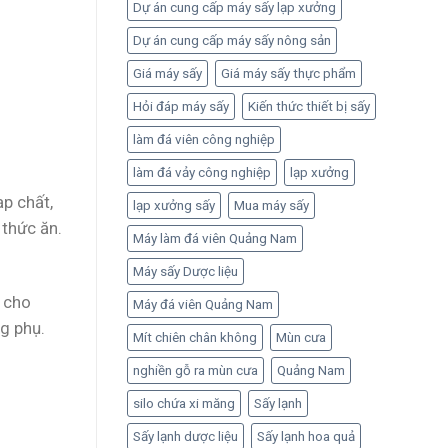
Dự án cung cấp máy sấy lạp xưởng
Dự án cung cấp máy sấy nông sản
Giá máy sấy
Giá máy sấy thực phẩm
Hỏi đáp máy sấy
Kiến thức thiết bị sấy
làm đá viên công nghiệp
làm đá vảy công nghiệp
lạp xưởng
ạp chất,
lạp xưởng sấy
Mua máy sấy
 thức ăn.
Máy làm đá viên Quảng Nam
Máy sấy Dược liệu
g cho
Máy đá viên Quảng Nam
ng phụ.
Mít chiên chân không
Mùn cưa
nghiền gỗ ra mùn cưa
Quảng Nam
silo chứa xi măng
Sấy lạnh
Sấy lạnh dược liệu
Sấy lạnh hoa quả