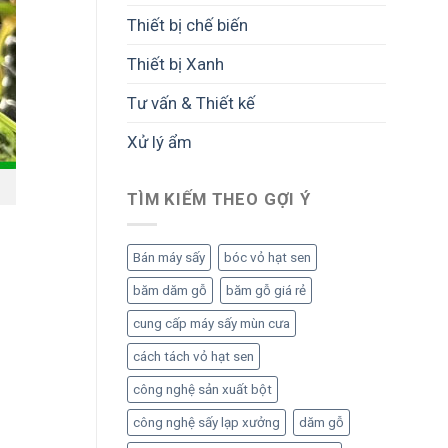
Thiết bị chế biến
Thiết bị Xanh
Tư vấn & Thiết kế
Xử lý ẩm
TÌM KIẾM THEO GỢI Ý
Bán máy sấy
bóc vỏ hạt sen
băm dăm gỗ
băm gỗ giá rẻ
cung cấp máy sấy mùn cưa
cách tách vỏ hạt sen
công nghệ sản xuất bột
công nghệ sấy lạp xưởng
dăm gỗ