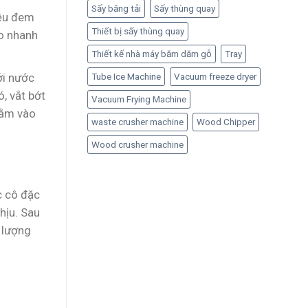
Sấy băng tải
Sấy thùng quay
iệu đem
Thiết bị sấy thùng quay
ào nhanh
Thiết kế nhà máy băm dăm gỗ
Tray
ới nước
Tube Ice Machine
Vacuum freeze dryer
, vắt bớt
Vacuum Frying Machine
bằm vào
waste crusher machine
Wood Chipper
Wood crusher machine
c cô đặc
hịu. Sau
 lượng