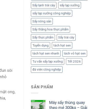
Sấy lạnh trái cây
sấy lạp xưởng
sấy lạp xưởng công nghiệp
Sấy nông sản
Sấy thăng hoa thực phẩm
Sấy thực phẩm
Sấy trái cây
Tuyển dụng
tách hạt sen
tách hạt sen nhanh
tách vỏ hạt sen
Tư vấn sấy lạp xưởng
Tết 2026
đá viên công nghiệp
đun sôi
 nhỏ
SẢN PHẨM
 mật ong,
hìa,
Máy sấy thùng quay
theo mẻ 300kg – Giải