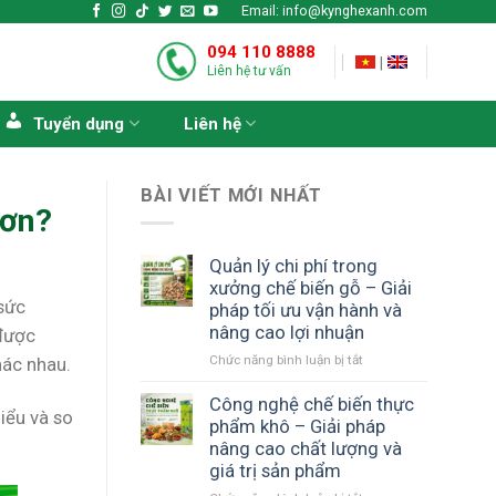
Email: info@kynghexanh.com
094 110 8888
|
Liên hệ tư vấn
Tuyển dụng
Liên hệ
BÀI VIẾT MỚI NHẤT
hơn?
Quản lý chi phí trong
xưởng chế biến gỗ – Giải
 sức
pháp tối ưu vận hành và
nâng cao lợi nhuận
 được
ở
Chức năng bình luận bị tắt
hác nhau.
Quản
lý
Công nghệ chế biến thực
hiểu và so
chi
phẩm khô – Giải pháp
phí
nâng cao chất lượng và
trong
giá trị sản phẩm
xưởng