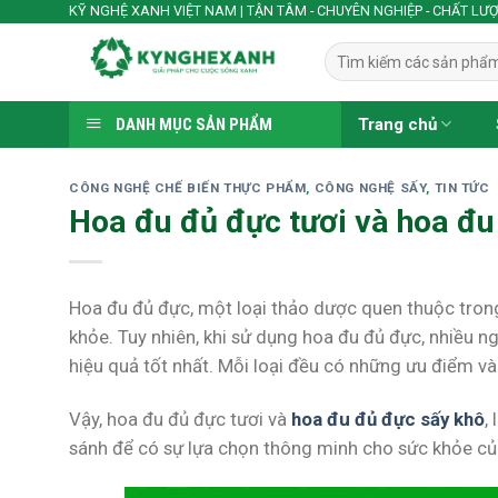
Skip
KỸ NGHỆ XANH VIỆT NAM | TẬN TÂM - CHUYÊN NGHIỆP - CHẤT LƯ
to
Tìm
content
kiếm:
DANH MỤC SẢN PHẨM
Trang chủ
CÔNG NGHỆ CHẾ BIẾN THỰC PHẨM
,
CÔNG NGHỆ SẤY
,
TIN TỨC
Hoa đu đủ đực tươi và hoa đu
Hoa đu đủ đực, một loại thảo dược quen thuộc trong
khỏe. Tuy nhiên, khi sử dụng hoa đu đủ đực, nhiều n
hiệu quả tốt nhất. Mỗi loại đều có những ưu điểm v
Vậy, hoa đu đủ đực tươi và
hoa đu đủ đực sấy khô
,
sánh để có sự lựa chọn thông minh cho sức khỏe củ