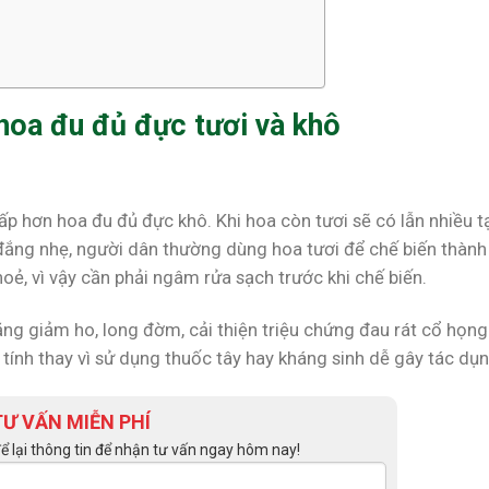
 hoa đu đủ đực tươi và khô
ấp hơn hoa đu đủ đực khô. Khi hoa còn tươi sẽ có lẫn nhiều t
 đắng nhẹ, người dân thường dùng hoa tươi để chế biến thành
hoẻ, vì vậy cần phải ngâm rửa sạch trước khi chế biến.
ng giảm ho, long đờm, cải thiện triệu chứng đau rát cổ họn
h tính thay vì sử dụng thuốc tây hay kháng sinh dễ gây tác dụ
TƯ VẤN MIỄN PHÍ
để lại thông tin để nhận tư vấn ngay hôm nay!