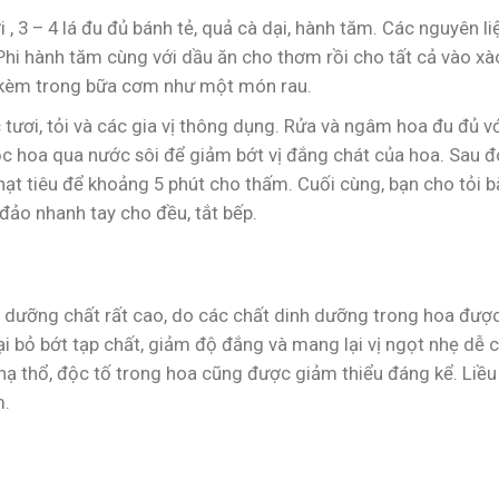
, 3 – 4 lá đu đủ bánh tẻ, quả cà dại, hành tăm. Các nguyên l
. Phi hành tăm cùng với dầu ăn cho thơm rồi cho tất cả vào x
n kèm trong bữa cơm như một món rau.
tươi, tỏi và các gia vị thông dụng. Rửa và ngâm hoa đu đủ v
c hoa qua nước sôi để giảm bớt vị đắng chát của hoa. Sau đó
, hạt tiêu để khoảng 5 phút cho thấm. Cuối cùng, bạn cho tỏi 
 đảo nhanh tay cho đều, tắt bếp.
 dưỡng chất rất cao, do các chất dinh dưỡng trong hoa đượ
oại bỏ bớt tạp chất, giảm độ đắng và mang lại vị ngọt nhẹ dễ c
hạ thổ, độc tố trong hoa cũng được giảm thiểu đáng kể. Liều
m.