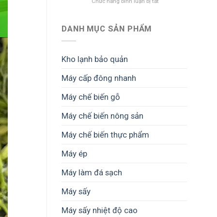
ở
Chức năng bình luận bị tắt
chế
Công
biến
nghệ
gỗ
chế
–
DANH MỤC SẢN PHẨM
biến
Giải
thực
pháp
phẩm
tối
Kho lạnh bảo quản
khô
ưu
–
vận
Máy cấp đông nhanh
Giải
hành
pháp
và
Máy chế biến gỗ
nâng
nâng
cao
cao
chất
lợi
Máy chế biến nông sản
lượng
nhuận
và
Máy chế biến thực phẩm
giá
trị
Máy ép
sản
phẩm
Máy làm đá sạch
Máy sấy
Máy sấy nhiệt độ cao