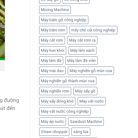
Mixing Machine
Máy băm gỗ công nghiệp
Máy băm rơm
máy chẻ củi công nghiệp
Máy cắt rơm
Máy cắt rơm rạ
Máy hun khói
Máy làm sạch
Máy làm đá
Máy làm đá viên
Máy mài dao
Máy nghiền gỗ mùn cưa
Máy nghiền gỗ thành mùn cưa
Máy nghiền rơm
Máy sấy gỗ
ng đường
Máy sấy đông khô
Máy vắt nước
hút đến
Máy vắt nước công nghiệp
Máy ép nước
Sawdust Machine
Straw chopper
sàng lúa