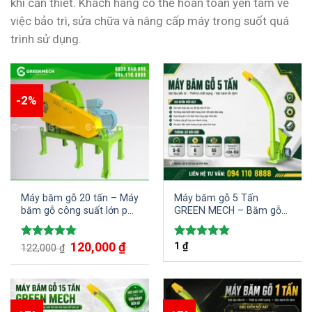
khi cần thiết. Khách hàng có thể hoàn toàn yên tâm về
việc bảo trì, sửa chữa và nâng cấp máy trong suốt quá
trình sử dụng.
-2%
Máy băm gỗ 20 tấn – Máy
Máy băm gỗ 5 Tấn
băm gỗ công suất lớn phù
GREEN MECH – Băm gỗ
hợp cho các khu công
cây, gỗ bìa thành dạng
nghiệp
dăm
Giá
120,000
₫
Giá
1
₫
Được xếp
Được xếp
122,000
₫
gốc
hiện
hạng
4.80
hạng
4.83
là:
tại
5 sao
5 sao
122,000 ₫.
là:
120,000 ₫.