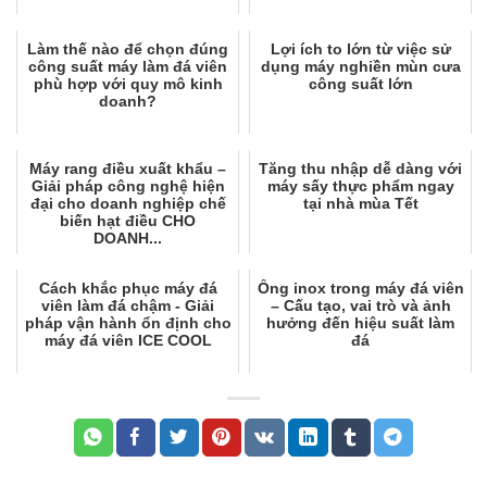
Làm thế nào để chọn đúng
Lợi ích to lớn từ việc sử
công suất máy làm đá viên
dụng máy nghiền mùn cưa
phù hợp với quy mô kinh
công suất lớn
doanh?
Máy rang điều xuất khẩu –
Tăng thu nhập dễ dàng với
Giải pháp công nghệ hiện
máy sấy thực phẩm ngay
đại cho doanh nghiệp chế
tại nhà mùa Tết
biến hạt điều CHO
DOANH...
Cách khắc phục máy đá
Ống inox trong máy đá viên
viên làm đá chậm - Giải
– Cấu tạo, vai trò và ảnh
pháp vận hành ổn định cho
hưởng đến hiệu suất làm
máy đá viên ICE COOL
đá