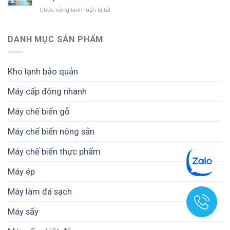
biến
ở
Chức năng bình luận bị tắt
thực
Mở
phẩm
xưởng
khô
đá
DANH MỤC SẢN PHẨM
–
viên
Giải
cần
pháp
bao
nâng
Kho lạnh bảo quản
nhiêu
cao
vốn?
chất
Máy cấp đông nhanh
Dự
lượng
toán
và
Máy chế biến gỗ
chi
giá
phí
trị
đầu
Máy chế biến nông sản
sản
tư
phẩm
từ
Máy chế biến thực phẩm
A
đến
Máy ép
Z
Máy làm đá sạch
Máy sấy