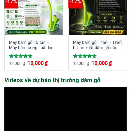
-17%
-17%
Máy băm gỗ 15 tấn –
Máy băm gỗ 1 tấn – Thiết
Máy băm công suất lớn
bị sản xuất dăm gỗ công
thường được sử dụng ở
suất nhỏ
các nhà máy công nghiệp
Giá
10,000
₫
Giá
Giá
10,000
₫
Giá
Được xếp
Được xếp
12,000
₫
12,000
₫
gốc
hiện
gốc
hiện
hạng
4.75
hạng
5.00
là:
tại
là:
tại
5 sao
5 sao
12,000 ₫.
là:
12,000 ₫.
là:
10,000 ₫.
10,000 ₫.
Videos về dự báo thị trường dăm gỗ