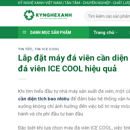
Skip
KỸ NGHỆ XANH VIỆT NAM | TẬN TÂM - CHUYÊN NGHIỆP - CHẤT LƯ
to
Tìm
content
kiếm:
DANH MỤC SẢN PHẨM
Trang chủ
TIN TỨC
,
TIN ICE COOL
Lắp đặt máy đá viên cần diện
đá viên ICE COOL hiệu quả
Khi tìm hiểu đầu tư nhà máy sản xuất đá viên, một câ
cần diện tích bao nhiêu
để đảm bảo hệ thống vận hàn
xưởng không chỉ ảnh hưởng đến việc bố trí máy móc
hành và chi phí đầu tư ban đầu.
Đặc biệt khi lựa chọn máy đá viên ICE COOL, việc tí