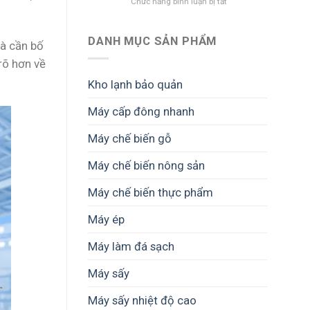
ở
Chức năng bình luận bị tắt
chế
Công
biến
nghệ
gỗ
chế
–
DANH MỤC SẢN PHẨM
và cần bố
biến
Giải
rõ hơn về
thực
pháp
phẩm
tối
Kho lạnh bảo quản
khô
ưu
–
vận
Máy cấp đông nhanh
Giải
hành
pháp
và
Máy chế biến gỗ
nâng
nâng
cao
cao
chất
lợi
Máy chế biến nông sản
lượng
nhuận
và
Máy chế biến thực phẩm
giá
trị
Máy ép
sản
phẩm
Máy làm đá sạch
Máy sấy
Máy sấy nhiệt độ cao