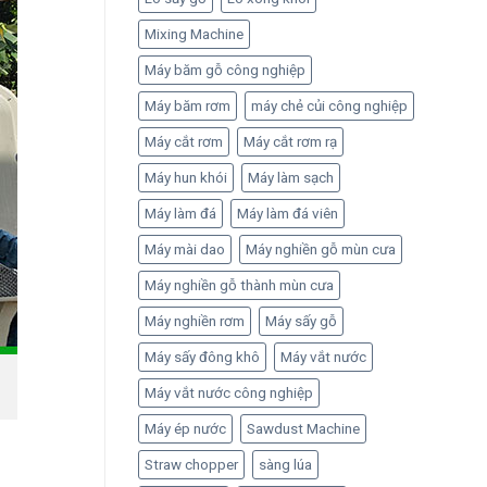
Mixing Machine
Máy băm gỗ công nghiệp
Máy băm rơm
máy chẻ củi công nghiệp
Máy cắt rơm
Máy cắt rơm rạ
Máy hun khói
Máy làm sạch
Máy làm đá
Máy làm đá viên
Máy mài dao
Máy nghiền gỗ mùn cưa
Máy nghiền gỗ thành mùn cưa
Máy nghiền rơm
Máy sấy gỗ
Máy sấy đông khô
Máy vắt nước
Máy vắt nước công nghiệp
Máy ép nước
Sawdust Machine
Straw chopper
sàng lúa