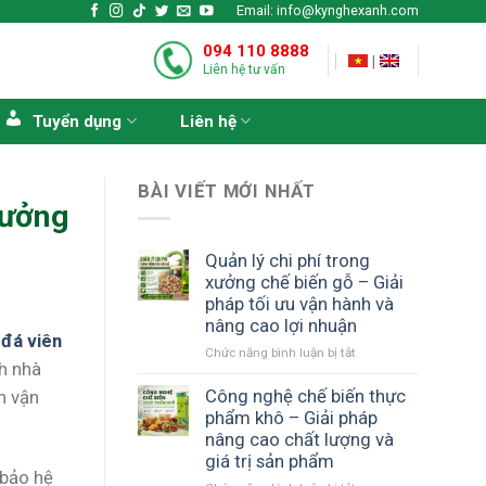
Email: info@kynghexanh.com
094 110 8888
|
Liên hệ tư vấn
Tuyển dụng
Liên hệ
BÀI VIẾT MỚI NHẤT
xưởng
Quản lý chi phí trong
xưởng chế biến gỗ – Giải
pháp tối ưu vận hành và
nâng cao lợi nhuận
 đá viên
ở
Chức năng bình luận bị tắt
ch nhà
Quản
lý
Công nghệ chế biến thực
h vận
chi
phẩm khô – Giải pháp
phí
nâng cao chất lượng và
trong
giá trị sản phẩm
xưởng
 bảo hệ