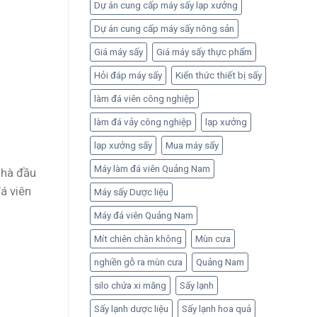
Dự án cung cấp máy sấy lạp xưởng
Dự án cung cấp máy sấy nông sản
Giá máy sấy
Giá máy sấy thực phẩm
Hỏi đáp máy sấy
Kiến thức thiết bị sấy
làm đá viên công nghiệp
làm đá vảy công nghiệp
lạp xưởng
lạp xưởng sấy
Mua máy sấy
Máy làm đá viên Quảng Nam
nhà đầu
á viên
Máy sấy Dược liệu
Máy đá viên Quảng Nam
Mít chiên chân không
Mùn cưa
nghiền gỗ ra mùn cưa
Quảng Nam
silo chứa xi măng
Sấy lạnh
Sấy lạnh dược liệu
Sấy lạnh hoa quả