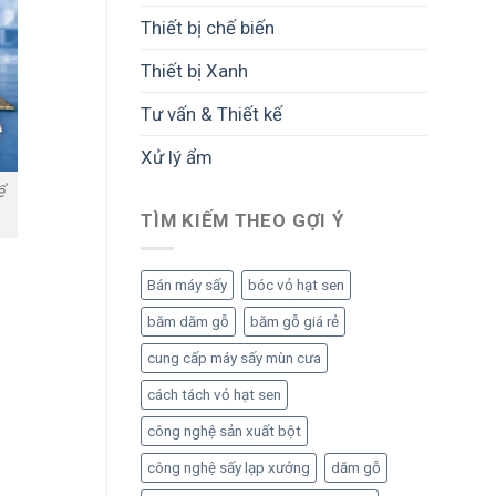
Thiết bị chế biến
Thiết bị Xanh
Tư vấn & Thiết kế
Xử lý ẩm
ể
TÌM KIẾM THEO GỢI Ý
Bán máy sấy
bóc vỏ hạt sen
băm dăm gỗ
băm gỗ giá rẻ
cung cấp máy sấy mùn cưa
cách tách vỏ hạt sen
công nghệ sản xuất bột
công nghệ sấy lạp xưởng
dăm gỗ