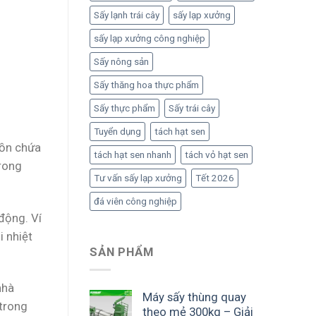
Sấy lạnh trái cây
sấy lạp xưởng
sấy lạp xưởng công nghiệp
Sấy nông sản
Sấy thăng hoa thực phẩm
Sấy thực phẩm
Sấy trái cây
Tuyển dụng
tách hạt sen
bồn chứa
tách hạt sen nhanh
tách vỏ hạt sen
trong
Tư vấn sấy lạp xưởng
Tết 2026
đá viên công nghiệp
động. Ví
i nhiệt
SẢN PHẨM
nhà
Máy sấy thùng quay
 trong
theo mẻ 300kg – Giải