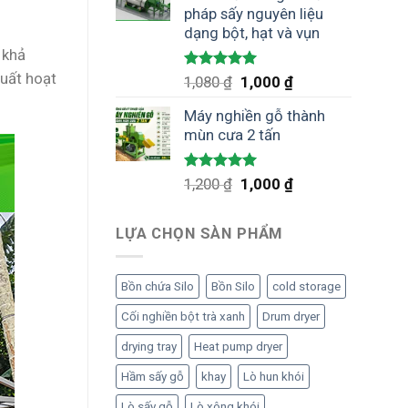
pháp sấy nguyên liệu
dạng bột, hạt và vụn
 khả
suất hoạt
Được xếp
Giá
Giá
1,080
₫
1,000
₫
hạng
5.00
gốc
hiện
5 sao
Máy nghiền gỗ thành
là:
tại
mùn cưa 2 tấn
1,080 ₫.
là:
1,000 ₫.
Được xếp
Giá
Giá
1,200
₫
1,000
₫
hạng
5.00
gốc
hiện
5 sao
là:
tại
LỰA CHỌN SÀN PHẨM
1,200 ₫.
là:
1,000 ₫.
Bồn chứa Silo
Bồn Silo
cold storage
Cối nghiền bột trà xanh
Drum dryer
drying tray
Heat pump dryer
Hầm sấy gỗ
khay
Lò hun khói
Lò sấy gỗ
Lò xông khói