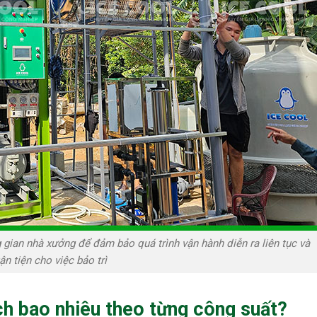
g gian nhà xưởng để đảm bảo quá trình vận hành diễn ra liên tục và
ận tiện cho việc bảo trì
ch bao nhiêu theo từng công suất?