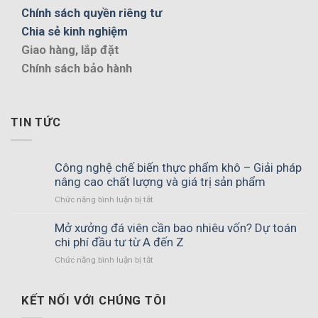
Chính sách quyền riêng tư
Chia sẻ kinh nghiệm
Giao hàng, lắp đặt
Chính sách bảo hành
TIN TỨC
Công nghệ chế biến thực phẩm khô – Giải pháp
nâng cao chất lượng và giá trị sản phẩm
ở
Chức năng bình luận bị tắt
Công
nghệ
Mở xưởng đá viên cần bao nhiêu vốn? Dự toán
chế
chi phí đầu tư từ A đến Z
biến
ở
Chức năng bình luận bị tắt
thực
Mở
phẩm
xưởng
khô
đá
KẾT NỐI VỚI CHÚNG TÔI
–
viên
Giải