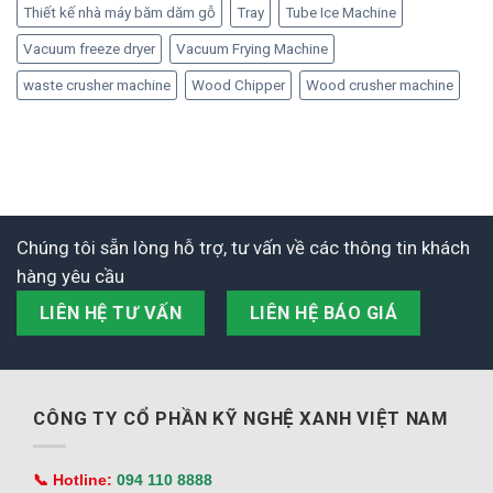
Thiết kế nhà máy băm dăm gỗ
Tray
Tube Ice Machine
Vacuum freeze dryer
Vacuum Frying Machine
waste crusher machine
Wood Chipper
Wood crusher machine
Chúng tôi sẵn lòng hỗ trợ, tư vấn về các thông tin khách
hàng yêu cầu
LIÊN HỆ TƯ VẤN
LIÊN HỆ BÁO GIÁ
CÔNG TY CỔ PHẦN KỸ NGHỆ XANH VIỆT NAM
📞 Hotline:
094 110 8888