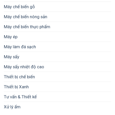
toán
và
Máy chế biến gỗ
chi
giá
phí
trị
đầu
Máy chế biến nông sản
sản
tư
phẩm
từ
Máy chế biến thực phẩm
A
đến
Máy ép
Z
Máy làm đá sạch
Máy sấy
Máy sấy nhiệt độ cao
Thiết bị chế biến
Thiết bị Xanh
Tư vấn & Thiết kế
Xử lý ẩm