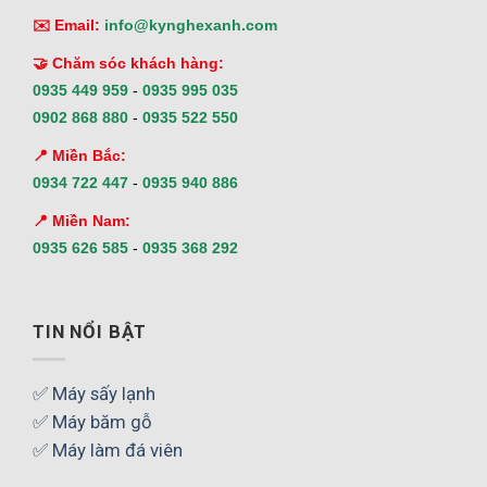
✉️ Email:
info@kynghexanh.com
🤝 Chăm sóc khách hàng:
0935 449 959
-
0935 995 035
0902 868 880
-
0935 522 550
📍 Miền Bắc:
0934 722 447
-
0935 940 886
📍 Miền Nam:
0935 626 585
-
0935 368 292
TIN NỔI BẬT
✅ Máy sấy lạnh
✅ Máy băm gỗ
✅ Máy làm đá viên