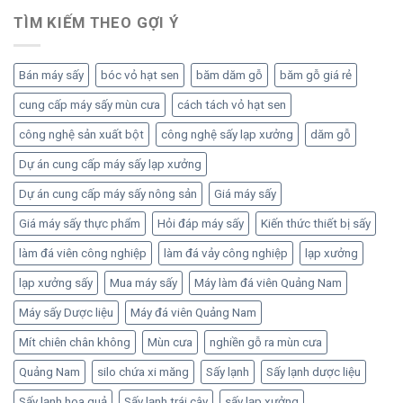
TÌM KIẾM THEO GỢI Ý
Bán máy sấy
bóc vỏ hạt sen
băm dăm gỗ
băm gỗ giá rẻ
cung cấp máy sấy mùn cưa
cách tách vỏ hạt sen
công nghệ sản xuất bột
công nghệ sấy lạp xưởng
dăm gỗ
Dự án cung cấp máy sấy lạp xưởng
Dự án cung cấp máy sấy nông sản
Giá máy sấy
Giá máy sấy thực phẩm
Hỏi đáp máy sấy
Kiến thức thiết bị sấy
làm đá viên công nghiệp
làm đá vảy công nghiệp
lạp xưởng
lạp xưởng sấy
Mua máy sấy
Máy làm đá viên Quảng Nam
Máy sấy Dược liệu
Máy đá viên Quảng Nam
Mít chiên chân không
Mùn cưa
nghiền gỗ ra mùn cưa
Quảng Nam
silo chứa xi măng
Sấy lạnh
Sấy lạnh dược liệu
Sấy lạnh hoa quả
Sấy lạnh trái cây
sấy lạp xưởng