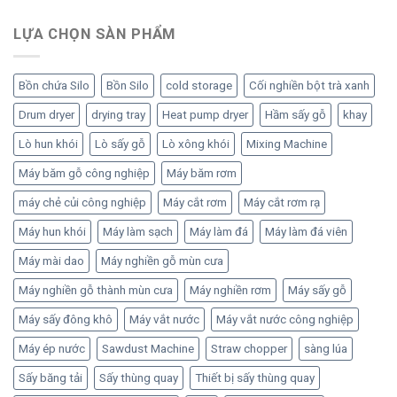
gốc
hiện
5 sao
là:
tại
LỰA CHỌN SÀN PHẨM
1,200 ₫.
là:
1,000 ₫.
Bồn chứa Silo
Bồn Silo
cold storage
Cối nghiền bột trà xanh
Drum dryer
drying tray
Heat pump dryer
Hầm sấy gỗ
khay
Lò hun khói
Lò sấy gỗ
Lò xông khói
Mixing Machine
Máy băm gỗ công nghiệp
Máy băm rơm
máy chẻ củi công nghiệp
Máy cắt rơm
Máy cắt rơm rạ
Máy hun khói
Máy làm sạch
Máy làm đá
Máy làm đá viên
Máy mài dao
Máy nghiền gỗ mùn cưa
Máy nghiền gỗ thành mùn cưa
Máy nghiền rơm
Máy sấy gỗ
Máy sấy đông khô
Máy vắt nước
Máy vắt nước công nghiệp
Máy ép nước
Sawdust Machine
Straw chopper
sàng lúa
Sấy băng tải
Sấy thùng quay
Thiết bị sấy thùng quay