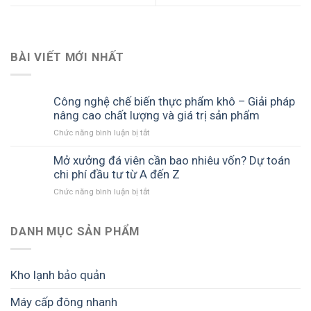
BÀI VIẾT MỚI NHẤT
Công nghệ chế biến thực phẩm khô – Giải pháp
nâng cao chất lượng và giá trị sản phẩm
ở
Chức năng bình luận bị tắt
Công
nghệ
Mở xưởng đá viên cần bao nhiêu vốn? Dự toán
chế
chi phí đầu tư từ A đến Z
biến
ở
Chức năng bình luận bị tắt
thực
Mở
phẩm
xưởng
khô
đá
DANH MỤC SẢN PHẨM
–
viên
Giải
cần
pháp
bao
nâng
Kho lạnh bảo quản
nhiêu
cao
vốn?
chất
Máy cấp đông nhanh
Dự
lượng