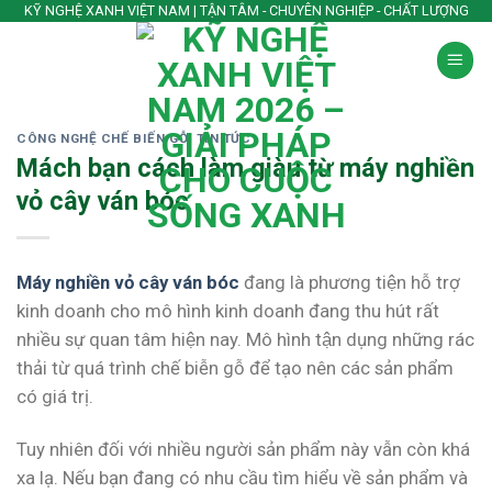
Skip
KỸ NGHỆ XANH VIỆT NAM | TẬN TÂM - CHUYÊN NGHIỆP - CHẤT LƯỢNG
to
content
CÔNG NGHỆ CHẾ BIẾN GỖ
,
TIN TỨC
Mách bạn cách làm giàu từ máy nghiền
vỏ cây ván bóc
Máy nghiền vỏ cây ván bóc
đang là phương tiện hỗ trợ
kinh doanh cho mô hình kinh doanh đang thu hút rất
nhiều sự quan tâm hiện nay. Mô hình tận dụng những rác
thải từ quá trình chế biễn gỗ để tạo nên các sản phẩm
có giá trị.
Tuy nhiên đối với nhiều người sản phẩm này vẫn còn khá
xa lạ. Nếu bạn đang có nhu cầu tìm hiểu về sản phẩm và