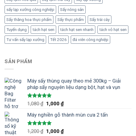
sấy lạp xưởng công nghiệp
Sấy nông sản
Sấy thăng hoa thực phẩm
Sấy thực phẩm
Sấy trái cây
Tuyển dụng
tách hạt sen
tách hạt sen nhanh
tách vỏ hạt sen
Tư vấn sấy lạp xưởng
Tết 2026
đá viên công nghiệp
SẢN PHẨM
Máy sấy thùng quay theo mẻ 300kg – Giải
pháp sấy nguyên liệu dạng bột, hạt và vụn
Được xếp
Giá
Giá
1,080
₫
1,000
₫
hạng
5.00
gốc
hiện
5 sao
Máy nghiền gỗ thành mùn cưa 2 tấn
là:
tại
1,080 ₫.
là:
1,000 ₫.
Được xếp
Giá
Giá
1,200
₫
1,000
₫
hạng
5.00