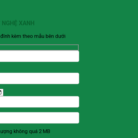
Ỹ NGHỆ XANH
V đính kèm theo mẫu bên dưới
g lượng không quá 2 MB