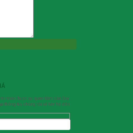
IÁ
ạnh nhận được sự quan tâm của Quý
 thông tin, chúng tôi sẽ liên hệ đến