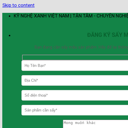
Skip to content
KỸ NGHỆ XANH VIỆT NAM | TẬN TÂM - CHUYÊN NGHI
ĐĂNG KÝ SẤY 
Bạn đang cần sấy mẫu sản phẩm. Hãy để lại thông ti