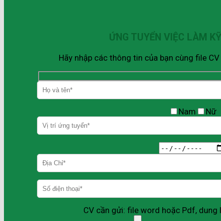
ỨNG TUYỂN VIỆC LÀM K
Hãy nhập các thông tin của bạn cùng file C
Nam
Nữ
CV cần gửi: file word hoặc Pdf, dun