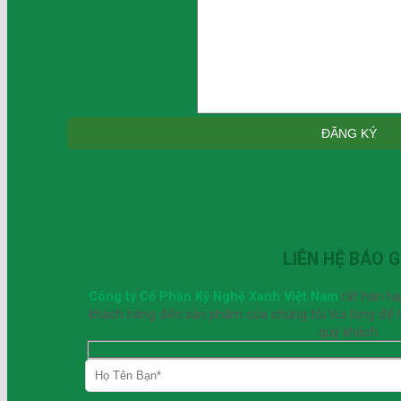
LIÊN HỆ BÁO G
Công ty Cổ Phần Kỹ Nghệ Xanh Việt Nam
rất hân h
khách hàng đến sản phẩm của chúng tôi.Vui lòng để lại
quý khách.