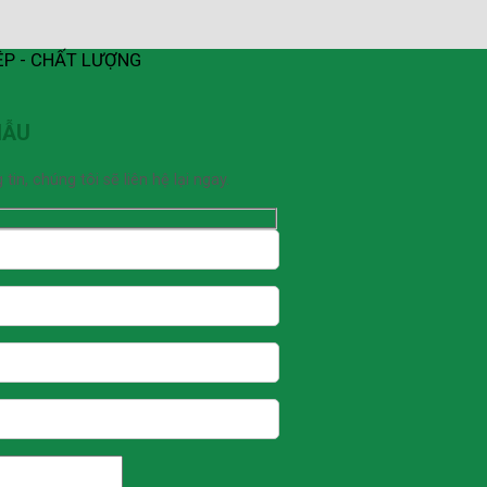
ỆP - CHẤT LƯỢNG
MẪU
n, chúng tôi sẽ liên hệ lại ngay.