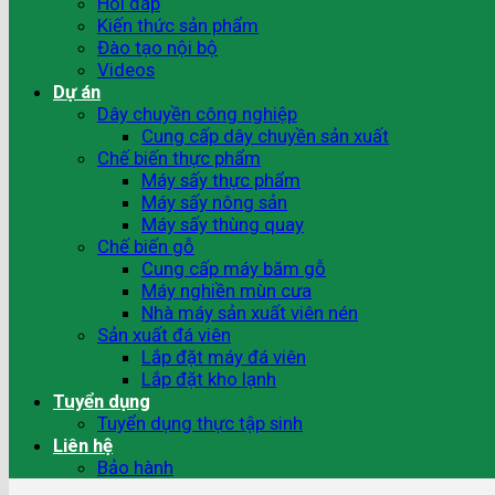
Hỏi đáp
Kiến thức sản phẩm
Đào tạo nội bộ
Videos
Dự án
Dây chuyền công nghiệp
Cung cấp dây chuyền sản xuất
Chế biến thực phẩm
Máy sấy thực phẩm
Máy sấy nông sản
Máy sấy thùng quay
Chế biến gỗ
Cung cấp máy băm gỗ
Máy nghiền mùn cưa
Nhà máy sản xuất viên nén
Sản xuất đá viên
Lắp đặt máy đá viên
Lắp đặt kho lạnh
Tuyển dụng
Tuyển dụng thực tập sinh
Liên hệ
Bảo hành