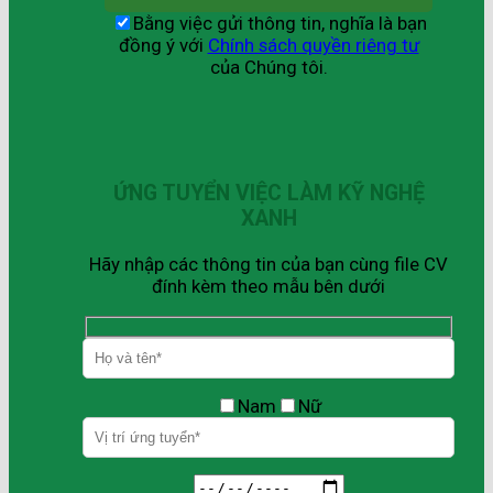
Bằng việc gửi thông tin, nghĩa là bạn
đồng ý với
Chính sách quyền riêng tư
của Chúng tôi.
ỨNG TUYỂN VIỆC LÀM KỸ NGHỆ
XANH
Hãy nhập các thông tin của bạn cùng file CV
đính kèm theo mẫu bên dưới
Nam
Nữ