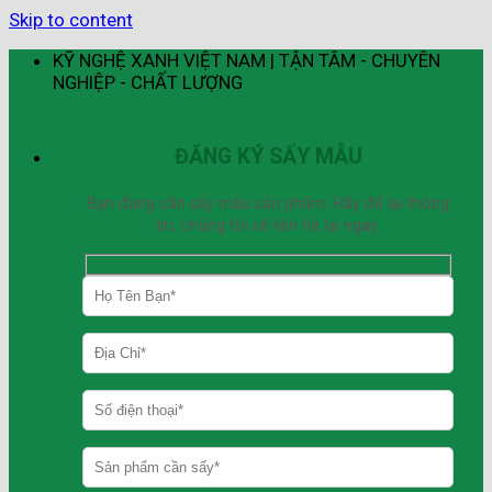
Skip to content
KỸ NGHỆ XANH VIỆT NAM | TẬN TÂM - CHUYÊN
NGHIỆP - CHẤT LƯỢNG
ĐĂNG KÝ SẤY MẪU
Bạn đang cần sấy mẫu sản phẩm. Hãy để lại thông
tin, chúng tôi sẽ liên hệ lại ngay.