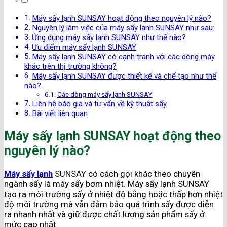
Máy sấy lạnh SUNSAY hoạt động theo nguyên lý nào?
Nguyên lý làm việc của máy sấy lạnh SUNSAY như sau:
Ứng dụng máy sấy lạnh SUNSAY như thế nào?
Ưu điểm máy sấy lạnh SUNSAY
Máy sấy lạnh SUNSAY có cạnh tranh với các dòng máy
khác trên thị trường không?
Máy sấy lạnh SUNSAY được thiết kế và chế tạo như thế
nào?
Các dòng máy sấy lạnh SUNSAY
Liên hệ báo giá và tư vấn về kỹ thuật sấy
Bài viết liên quan
Máy sấy lạnh SUNSAY hoạt động theo
nguyên lý nào?
Máy sấy lạnh
SUNSAY có cách gọi khác theo chuyên
ngành sấy là máy sấy bơm nhiệt. Máy sấy lạnh SUNSAY
tạo ra môi trường sấy ở nhiệt độ bằng hoặc thấp hơn nhiệt
độ môi trường mà vẫn đảm bảo quá trình sấy được diễn
ra nhanh nhất và giữ được chất lượng sản phẩm sấy ở
mức cao nhất.