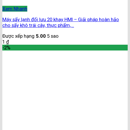
Xem Nhanh
Máy sấy lạnh đối lưu 20 khay HMI – Giải pháp hoàn hảo
cho sấy khô trái cây, thực phẩm,…
Được xếp hạng
5.00
5 sao
1
₫
-2%