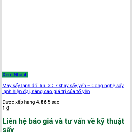
Xem Nhanh
Máy sấy lạnh đối lưu 3D 7 khay sấy yến – Công nghệ sấy
lạnh hiện đại, nâng cao giá trị của tổ yến
Được xếp hạng
4.86
5 sao
1
₫
Liên hệ báo giá và tư vấn về kỹ thuật
sấy