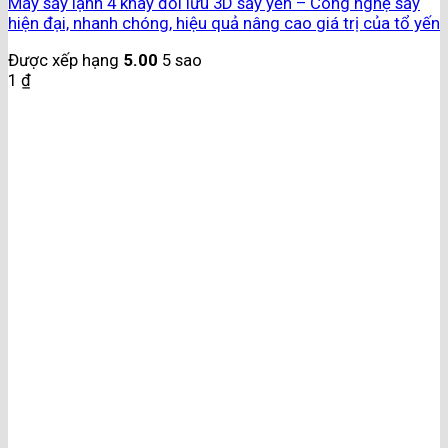
Máy sấy lạnh 4 khay đối lưu 3D sấy yến – Công nghệ sấy
hiện đại, nhanh chóng, hiệu quả nâng cao giá trị của tổ yến
Được xếp hạng
5.00
5 sao
1
₫