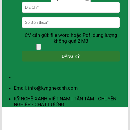
CV cần gửi: file word hoặc Pdf, dung lượng
không quá 2 MB
Email: info@kynghexanh.com
KỸ NGHỆ XANH VIỆT NAM | TẬN TÂM - CHUYÊN
NGHIỆP - CHẤT LƯỢNG