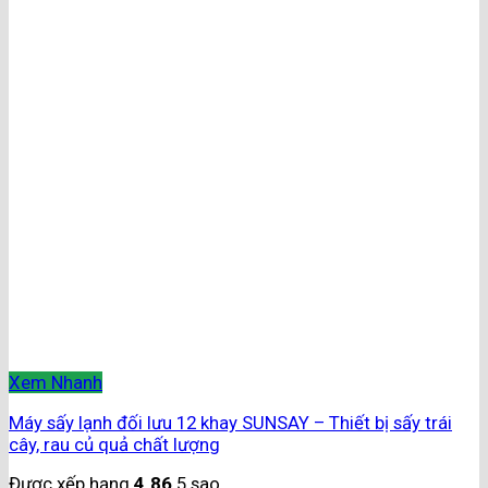
Xem Nhanh
Máy sấy lạnh đối lưu 12 khay SUNSAY – Thiết bị sấy trái
cây, rau củ quả chất lượng
Được xếp hạng
4.86
5 sao