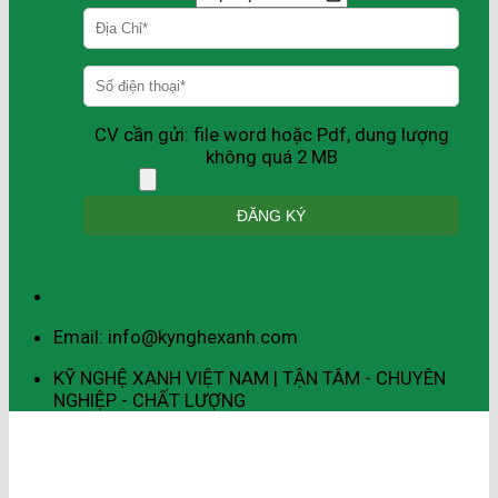
CV cần gửi: file word hoặc Pdf, dung lượng
không quá 2 MB
Email: info@kynghexanh.com
KỸ NGHỆ XANH VIỆT NAM | TẬN TÂM - CHUYÊN
NGHIỆP - CHẤT LƯỢNG