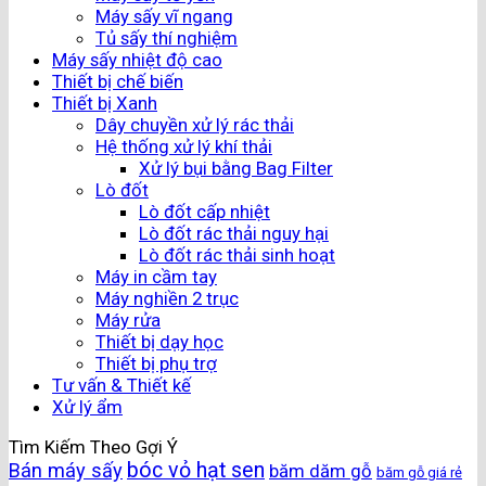
Máy sấy vĩ ngang
Tủ sấy thí nghiệm
Máy sấy nhiệt độ cao
Thiết bị chế biến
Thiết bị Xanh
Dây chuyền xử lý rác thải
Hệ thống xử lý khí thải
Xử lý bụi bằng Bag Filter
Lò đốt
Lò đốt cấp nhiệt
Lò đốt rác thải nguy hại
Lò đốt rác thải sinh hoạt
Máy in cầm tay
Máy nghiền 2 trục
Máy rửa
Thiết bị dạy học
Thiết bị phụ trợ
Tư vấn & Thiết kế
Xử lý ẩm
Tìm Kiếm Theo Gợi Ý
bóc vỏ hạt sen
Bán máy sấy
băm dăm gỗ
băm gỗ giá rẻ