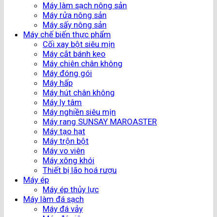
Máy làm sạch nông sản
Máy rửa nông sản
Máy sấy nông sản
Máy chế biến thực phẩm
Cối xay bột siêu mịn
Máy cắt bánh kẹo
Máy chiên chân không
Máy đóng gói
Máy hấp
Máy hút chân không
Máy ly tâm
Máy nghiền siêu mịn
Máy rang SUNSAY MAROASTER
Máy tạo hạt
Máy trộn bột
Máy vo viên
Máy xông khói
Thiết bị lão hoá rượu
Máy ép
Máy ép thủy lực
Máy làm đá sạch
Máy đá vảy