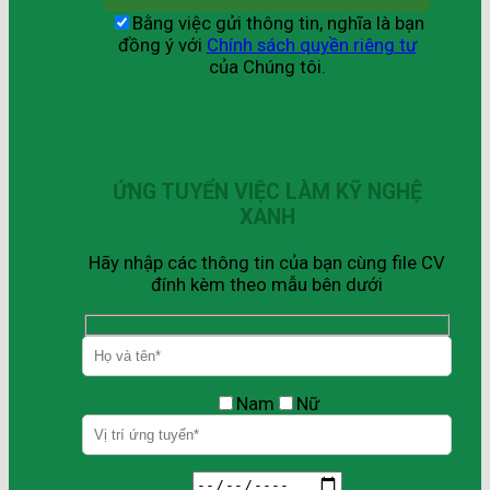
Bằng việc gửi thông tin, nghĩa là bạn
đồng ý với
Chính sách quyền riêng tư
của Chúng tôi.
ỨNG TUYỂN VIỆC LÀM KỸ NGHỆ
XANH
Hãy nhập các thông tin của bạn cùng file CV
đính kèm theo mẫu bên dưới
Nam
Nữ