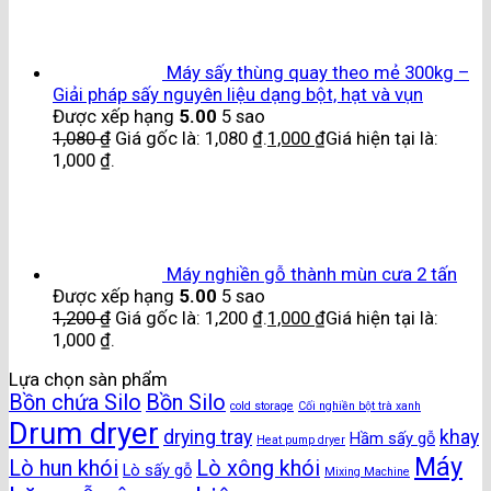
Máy sấy thùng quay theo mẻ 300kg –
Giải pháp sấy nguyên liệu dạng bột, hạt và vụn
Được xếp hạng
5.00
5 sao
1,080
₫
Giá gốc là: 1,080 ₫.
1,000
₫
Giá hiện tại là:
1,000 ₫.
Máy nghiền gỗ thành mùn cưa 2 tấn
Được xếp hạng
5.00
5 sao
1,200
₫
Giá gốc là: 1,200 ₫.
1,000
₫
Giá hiện tại là:
1,000 ₫.
Lựa chọn sàn phẩm
Bồn chứa Silo
Bồn Silo
cold storage
Cối nghiền bột trà xanh
Drum dryer
drying tray
khay
Hầm sấy gỗ
Heat pump dryer
Máy
Lò hun khói
Lò xông khói
Lò sấy gỗ
Mixing Machine