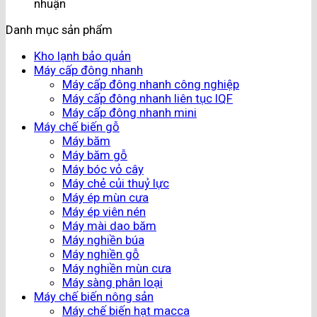
nhuận
Danh mục sản phẩm
Kho lạnh bảo quản
Máy cấp đông nhanh
Máy cấp đông nhanh công nghiệp
Máy cấp đông nhanh liên tục IQF
Máy cấp đông nhanh mini
Máy chế biến gỗ
Máy băm
Máy băm gỗ
Máy bóc vỏ cây
Máy chẻ củi thuỷ lực
Máy ép mùn cưa
Máy ép viên nén
Máy mài dao băm
Máy nghiền búa
Máy nghiền gỗ
Máy nghiền mùn cưa
Máy sàng phân loại
Máy chế biến nông sản
Máy chế biến hạt macca