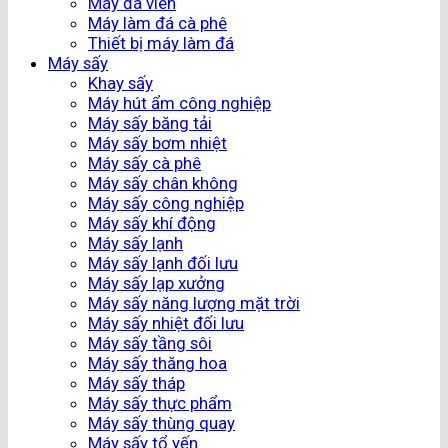
Máy đá viên
Máy làm đá cà phê
Thiết bị máy làm đá
Máy sấy
Khay sấy
Máy hút ẩm công nghiệp
Máy sấy băng tải
Máy sấy bơm nhiệt
Máy sấy cà phê
Máy sấy chân không
Máy sấy công nghiệp
Máy sấy khí động
Máy sấy lạnh
Máy sấy lạnh đối lưu
Máy sấy lạp xưởng
Máy sấy năng lượng mặt trời
Máy sấy nhiệt đối lưu
Máy sấy tầng sôi
Máy sấy thăng hoa
Máy sấy tháp
Máy sấy thực phẩm
Máy sấy thùng quay
Máy sấy tổ yến