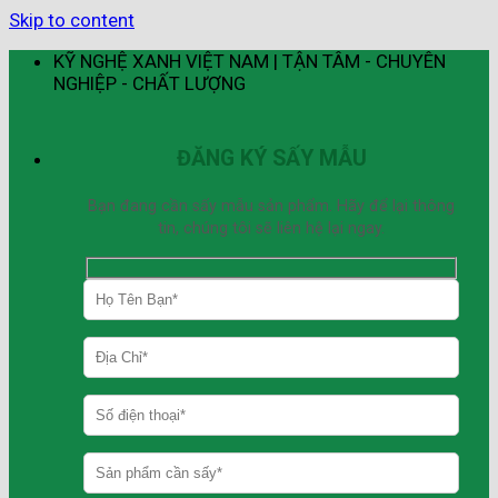
Skip to content
KỸ NGHỆ XANH VIỆT NAM | TẬN TÂM - CHUYÊN
NGHIỆP - CHẤT LƯỢNG
ĐĂNG KÝ SẤY MẪU
Bạn đang cần sấy mẫu sản phẩm. Hãy để lại thông
tin, chúng tôi sẽ liên hệ lại ngay.