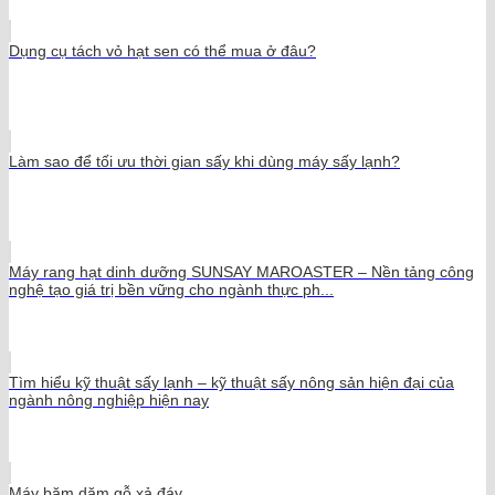
Dụng cụ tách vỏ hạt sen có thể mua ở đâu?
Làm sao để tối ưu thời gian sấy khi dùng máy sấy lạnh?
Máy rang hạt dinh dưỡng SUNSAY MAROASTER – Nền tảng công
nghệ tạo giá trị bền vững cho ngành thực ph...
Tìm hiểu kỹ thuật sấy lạnh – kỹ thuật sấy nông sản hiện đại của
ngành nông nghiệp hiện nay
Máy băm dăm gỗ xả đáy