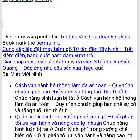
This entry was posted in
Tin tức
,
Văn hóa doanh nghiệp
.
Bookmark the
permalink
.
Cung cấp lắp đặt máy băm gỗ 10 tấn đến Tây Ninh – Tiết
kiệm điện, năng suất băm dăm vượt trội
Giải pháp cung cấp lắp đặt máy đá viên 3 tấn tại xã Điện
Quang – Đáp ứng nhu cầu sản xuất hiệu quả
Bài Viết Mới Nhất
Cách vận hành hệ thống làm đá an toàn – Quy trình
chuẩn giúp hạn chế sự cố và tăng tuổi thọ thiết bị
Chức năng bình luận bị tắt
ở Cách vận hành hệ thống
làm đá an toàn – Quy trình chuẩn giúp hạn chế sự cố
và tăng tuổi thọ thiết bị
Quản lý chi phí trong xưởng chế biến gỗ – Giải pháp
tối ưu vận hành và nâng cao lợi nhuận
Chức năng
bình luận bị tắt
ở Quản lý chi phí trong xưởng chế
biến gỗ – Giải pháp tối ưu vận hành và nâng cao lợi