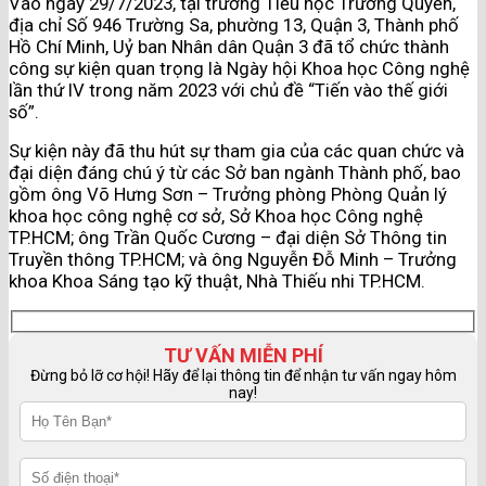
Vào ngày 29/7/2023, tại trường Tiểu học Trương Quyền,
địa chỉ Số 946 Trường Sa, phường 13, Quận 3, Thành phố
Hồ Chí Minh, Uỷ ban Nhân dân Quận 3 đã tổ chức thành
công sự kiện quan trọng là Ngày hội Khoa học Công nghệ
lần thứ IV trong năm 2023 với chủ đề “Tiến vào thế giới
số”.
Sự kiện này đã thu hút sự tham gia của các quan chức và
đại diện đáng chú ý từ các Sở ban ngành Thành phố, bao
gồm ông Võ Hưng Sơn – Trưởng phòng Phòng Quản lý
khoa học công nghệ cơ sở, Sở Khoa học Công nghệ
TP.HCM; ông Trần Quốc Cương – đại diện Sở Thông tin
Truyền thông TP.HCM; và ông Nguyễn Đỗ Minh – Trưởng
khoa Khoa Sáng tạo kỹ thuật, Nhà Thiếu nhi TP.HCM.
TƯ VẤN MIỄN PHÍ
Đừng bỏ lỡ cơ hội! Hãy để lại thông tin để nhận tư vấn ngay hôm
nay!