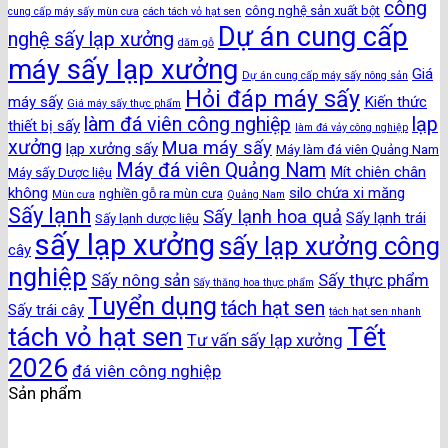
công
công nghệ sản xuất bột
cung cấp máy sấy mùn cưa
cách tách vỏ hạt sen
Dự án cung cấp
nghệ sấy lạp xưởng
dăm gỗ
máy sấy lạp xưởng
Giá
Dự án cung cấp máy sấy nông sản
Hỏi đáp máy sấy
máy sấy
Kiến thức
Giá máy sấy thực phẩm
làm đá viên công nghiệp
lạp
thiết bị sấy
làm đá vảy công nghiệp
xưởng
Mua máy sấy
lạp xưởng sấy
Máy làm đá viên Quảng Nam
Máy đá viên Quảng Nam
Mít chiên chân
Máy sấy Dược liệu
không
silo chứa xi măng
nghiền gỗ ra mùn cưa
Mùn cưa
Quảng Nam
Sấy lạnh
Sấy lạnh hoa quả
Sấy lạnh trái
Sấy lạnh dược liệu
sấy lạp xưởng
sấy lạp xưởng công
cây
nghiệp
Sấy nông sản
Sấy thực phẩm
Sấy thăng hoa thực phẩm
Tuyển dụng
tách hạt sen
Sấy trái cây
tách hạt sen nhanh
Tết
tách vỏ hạt sen
Tư vấn sấy lạp xưởng
2026
đá viên công nghiệp
Sản phẩm