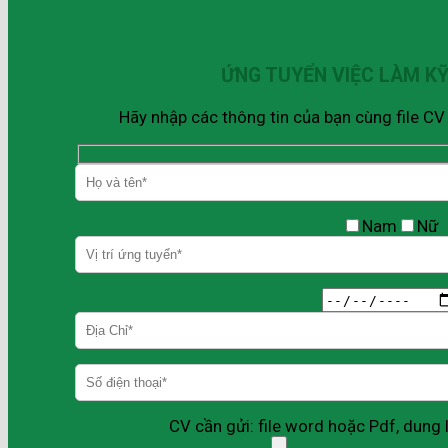
ỨNG TUYỂN VIỆC LÀM K
Hãy nhập các thông tin của bạn cùng file C
Nam
Nữ
CV cần gửi: file word hoặc Pdf, dun