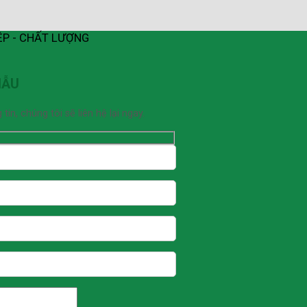
ỆP - CHẤT LƯỢNG
MẪU
n, chúng tôi sẽ liên hệ lại ngay.