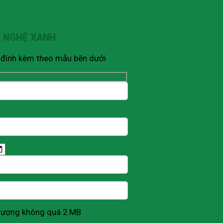
Ỹ NGHỆ XANH
V đính kèm theo mẫu bên dưới
g lượng không quá 2 MB