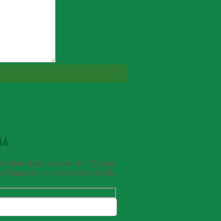
IÁ
ạnh nhận được sự quan tâm của Quý
 thông tin, chúng tôi sẽ liên hệ đến