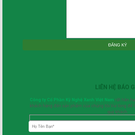
LIÊN HỆ BÁO G
Công ty Cổ Phần Kỹ Nghệ Xanh Việt Nam
rất hân h
khách hàng đến sản phẩm của chúng tôi.Vui lòng để lại
quý khách.