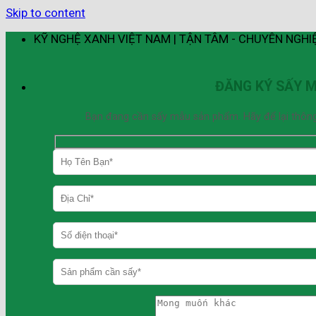
Skip to content
KỸ NGHỆ XANH VIỆT NAM | TẬN TÂM - CHUYÊN NGHI
ĐĂNG KÝ SẤY 
Bạn đang cần sấy mẫu sản phẩm. Hãy để lại thông ti