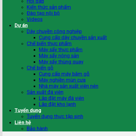
Hỏi đáp
Kiến thức sản phẩm
Đào tạo nội bộ
Videos
Dự án
Dây chuyền công nghiệp
Cung cấp dây chuyền sản xuất
Chế biến thực phẩm
Máy sấy thực phẩm
Máy sấy nông sản
Máy sấy thùng quay
Chế biến gỗ
Cung cấp máy băm gỗ
Máy nghiền mùn cưa
Nhà máy sản xuất viên nén
Sản xuất đá viên
Lắp đặt máy đá viên
Lắp đặt kho lạnh
Tuyển dụng
Tuyển dụng thực tập sinh
Liên hệ
Bảo hành