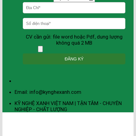
CV cần gửi: file word hoặc Pdf, dung lượng
không quá 2 MB
Email: info@kynghexanh.com
KỸ NGHỆ XANH VIỆT NAM | TẬN TÂM - CHUYÊN
NGHIỆP - CHẤT LƯỢNG