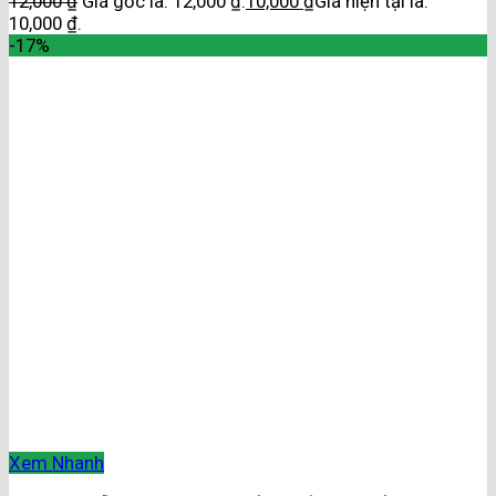
12,000
₫
Giá gốc là: 12,000 ₫.
10,000
₫
Giá hiện tại là:
10,000 ₫.
-17%
Xem Nhanh