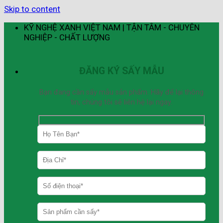
Skip to content
KỸ NGHỆ XANH VIỆT NAM | TẬN TÂM - CHUYÊN
NGHIỆP - CHẤT LƯỢNG
ĐĂNG KÝ SẤY MẪU
Bạn đang cần sấy mẫu sản phẩm. Hãy để lại thông
tin, chúng tôi sẽ liên hệ lại ngay.