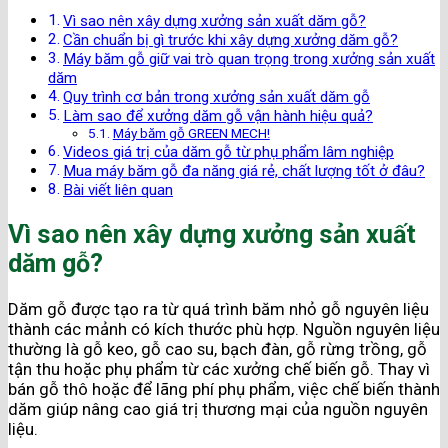
Vì sao nên xây dựng xưởng sản xuất dăm gỗ?
Cần chuẩn bị gì trước khi xây dựng xưởng dăm gỗ?
Máy băm gỗ giữ vai trò quan trọng trong xưởng sản xuất
dăm
Quy trình cơ bản trong xưởng sản xuất dăm gỗ
Làm sao để xưởng dăm gỗ vận hành hiệu quả?
Máy băm gỗ GREEN MECH!
Videos giá trị của dăm gỗ từ phụ phẩm lâm nghiệp
Mua máy băm gỗ đa năng giá rẻ, chất lượng tốt ở đâu?
Bài viết liên quan
Vì sao nên xây dựng xưởng sản xuất
dăm gỗ?
Dăm gỗ được tạo ra từ quá trình băm nhỏ gỗ nguyên liệu
thành các mảnh có kích thước phù hợp. Nguồn nguyên liệu
thường là gỗ keo, gỗ cao su, bạch đàn, gỗ rừng trồng, gỗ
tận thu hoặc phụ phẩm từ các xưởng chế biến gỗ. Thay vì
bán gỗ thô hoặc để lãng phí phụ phẩm, việc chế biến thành
dăm giúp nâng cao giá trị thương mại của nguồn nguyên
liệu.