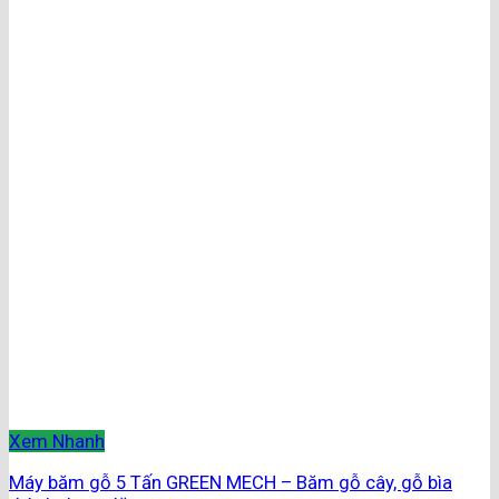
Xem Nhanh
Máy băm gỗ 5 Tấn GREEN MECH – Băm gỗ cây, gỗ bìa