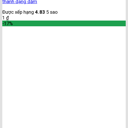
thành dạng dăm
Được xếp hạng
4.83
5 sao
1
₫
-17%