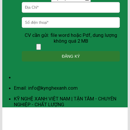
CV cần gửi: file word hoặc Pdf, dung lượng
không quá 2 MB
Email: info@kynghexanh.com
KỸ NGHỆ XANH VIỆT NAM | TẬN TÂM - CHUYÊN
NGHIỆP - CHẤT LƯỢNG