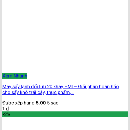
Xem Nhanh
Máy sấy lạnh đối lưu 20 khay HMI – Giải pháp hoàn hảo
cho sấy khô trái cây, thực phẩm,…
Được xếp hạng
5.00
5 sao
1
₫
-2%