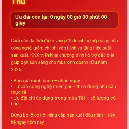
Thu
Ưu đãi còn lại:
0
ngày
00
giờ
00
phút
00
giây
Cuối năm là thời điểm vàng để doanh nghiệp nâng cấp
công nghệ, giảm chi phí vận hành và tăng hiệu suất
sản xuất. KNX triển khai chương trình hỗ trợ đặc biệt
giúp bạn sẵn sàng cho mùa kinh doanh đầu năm
2026.
• Báo giá minh bạch – nhận ngay.
• Tư vấn công nghệ miễn phí – theo đúng nhu cầu
thực tế.
• Ưu đãi chỉ áp dụng trong mùa Tết – số lượng có
hạn.
Đừng bỏ lỡ cơ hội nâng cấp sản xuất đầu năm – liên
hệ ngay hôm nay.