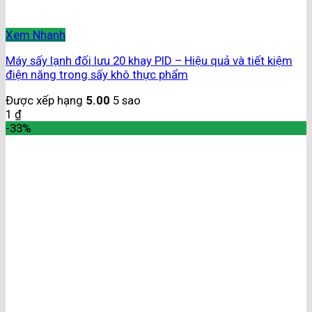
Xem Nhanh
Máy sấy lạnh đối lưu 20 khay PID – Hiệu quả và tiết kiệm
điện năng trong sấy khô thực phẩm
Được xếp hạng
5.00
5 sao
1
₫
-33%