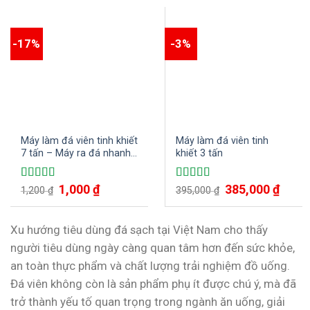
-17%
-3%
Máy làm đá viên tinh khiết
Máy làm đá viên tinh
7 tấn – Máy ra đá nhanh
khiết 3 tấn
chỉ trong 1 giờ đồng hồ
Giá
1,000
₫
Giá
Giá
385,000
₫
Giá
Được xếp
Được xếp
1,200
₫
395,000
₫
gốc
hiện
gốc
hiện
hạng
5.00
5
hạng
5.00
5
là:
tại
là:
tại
sao
sao
1,200 ₫.
là:
395,000 ₫.
là:
1,000 ₫.
385,00
Xu hướng tiêu dùng đá sạch tại Việt Nam cho thấy
người tiêu dùng ngày càng quan tâm hơn đến sức khỏe,
an toàn thực phẩm và chất lượng trải nghiệm đồ uống.
Đá viên không còn là sản phẩm phụ ít được chú ý, mà đã
trở thành yếu tố quan trọng trong ngành ăn uống, giải