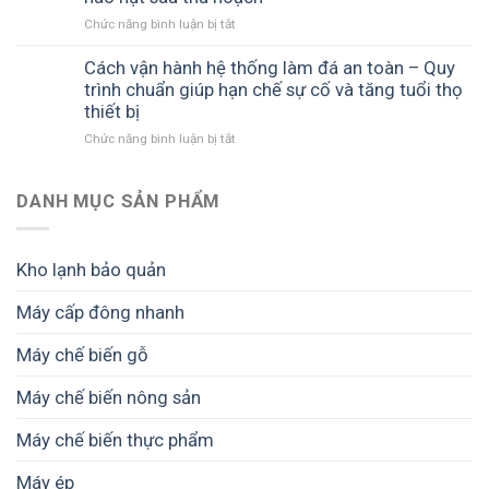
ở
Chức năng bình luận bị tắt
Kéo
dài
Cách vận hành hệ thống làm đá an toàn – Quy
hạn
trình chuẩn giúp hạn chế sự cố và tăng tuổi thọ
sử
thiết bị
dụng
ở
Chức năng bình luận bị tắt
nông
Cách
sản
vận
–
hành
DANH MỤC SẢN PHẨM
Giải
hệ
pháp
thống
giảm
làm
hao
Kho lạnh bảo quản
đá
hụt
an
sau
Máy cấp đông nhanh
toàn
thu
–
hoạch
Máy chế biến gỗ
Quy
trình
chuẩn
Máy chế biến nông sản
giúp
hạn
Máy chế biến thực phẩm
chế
sự
Máy ép