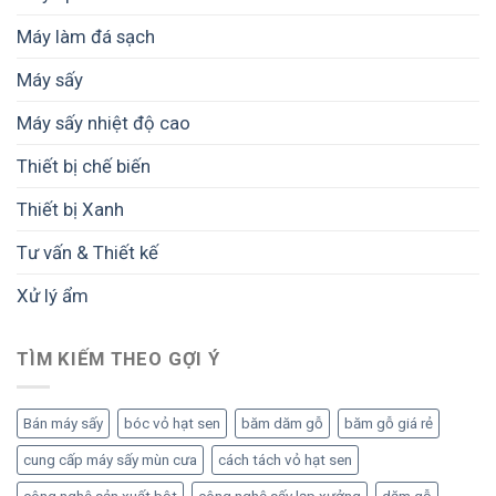
cố
và
Máy làm đá sạch
tăng
tuổi
Máy sấy
thọ
thiết
Máy sấy nhiệt độ cao
bị
Thiết bị chế biến
Thiết bị Xanh
Tư vấn & Thiết kế
Xử lý ẩm
TÌM KIẾM THEO GỢI Ý
Bán máy sấy
bóc vỏ hạt sen
băm dăm gỗ
băm gỗ giá rẻ
cung cấp máy sấy mùn cưa
cách tách vỏ hạt sen