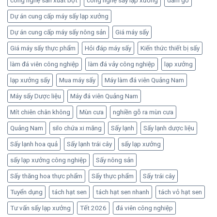
công nghệ sản xuất bột
công nghệ sấy lạp xưởng
dăm gỗ
Dự án cung cấp máy sấy lạp xưởng
Dự án cung cấp máy sấy nông sản
Giá máy sấy
Giá máy sấy thực phẩm
Hỏi đáp máy sấy
Kiến thức thiết bị sấy
làm đá viên công nghiệp
làm đá vảy công nghiệp
lạp xưởng
lạp xưởng sấy
Mua máy sấy
Máy làm đá viên Quảng Nam
Máy sấy Dược liệu
Máy đá viên Quảng Nam
Mít chiên chân không
Mùn cưa
nghiền gỗ ra mùn cưa
Quảng Nam
silo chứa xi măng
Sấy lạnh
Sấy lạnh dược liệu
Sấy lạnh hoa quả
Sấy lạnh trái cây
sấy lạp xưởng
sấy lạp xưởng công nghiệp
Sấy nông sản
Sấy thăng hoa thực phẩm
Sấy thực phẩm
Sấy trái cây
Tuyển dụng
tách hạt sen
tách hạt sen nhanh
tách vỏ hạt sen
Tư vấn sấy lạp xưởng
Tết 2026
đá viên công nghiệp