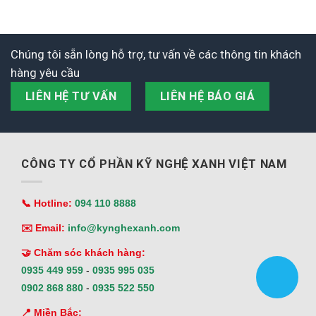
Chúng tôi sẵn lòng hỗ trợ, tư vấn về các thông tin khách
hàng yêu cầu
LIÊN HỆ TƯ VẤN
LIÊN HỆ BÁO GIÁ
CÔNG TY CỔ PHẦN KỸ NGHỆ XANH VIỆT NAM
📞 Hotline:
094 110 8888
✉️ Email:
info@kynghexanh.com
🤝 Chăm sóc khách hàng:
0935 449 959
-
0935 995 035
0902 868 880
-
0935 522 550
📍 Miền Bắc: