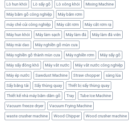
Lò hun khói
Lò sấy gỗ
Lò xông khói
Mixing Machine
Máy băm gỗ công nghiệp
Máy băm rơm
máy chẻ củi công nghiệp
Máy cắt rơm
Máy cắt rơm rạ
Máy hun khói
Máy làm sạch
Máy làm đá
Máy làm đá viên
Máy mài dao
Máy nghiền gỗ mùn cưa
Máy nghiền gỗ thành mùn cưa
Máy nghiền rơm
Máy sấy gỗ
Máy sấy đông khô
Máy vắt nước
Máy vắt nước công nghiệp
Máy ép nước
Sawdust Machine
Straw chopper
sàng lúa
Sấy băng tải
Sấy thùng quay
Thiết bị sấy thùng quay
Thiết kế nhà máy băm dăm gỗ
Tray
Tube Ice Machine
Vacuum freeze dryer
Vacuum Frying Machine
waste crusher machine
Wood Chipper
Wood crusher machine