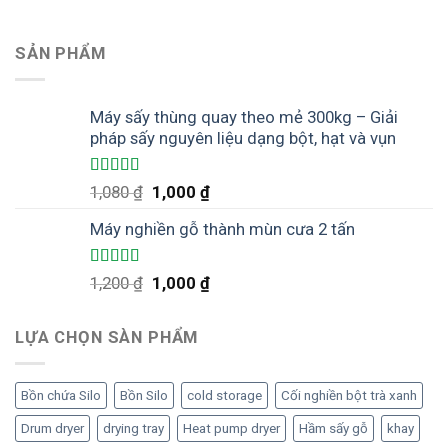
SẢN PHẨM
Máy sấy thùng quay theo mẻ 300kg – Giải
pháp sấy nguyên liệu dạng bột, hạt và vụn
Được xếp
Giá
Giá
1,080
₫
1,000
₫
hạng
5.00
5
gốc
hiện
sao
Máy nghiền gỗ thành mùn cưa 2 tấn
là:
tại
1,080 ₫.
là:
1,000 ₫.
Được xếp
Giá
Giá
1,200
₫
1,000
₫
hạng
5.00
5
gốc
hiện
sao
là:
tại
LỰA CHỌN SÀN PHẨM
1,200 ₫.
là:
1,000 ₫.
Bồn chứa Silo
Bồn Silo
cold storage
Cối nghiền bột trà xanh
Drum dryer
drying tray
Heat pump dryer
Hầm sấy gỗ
khay