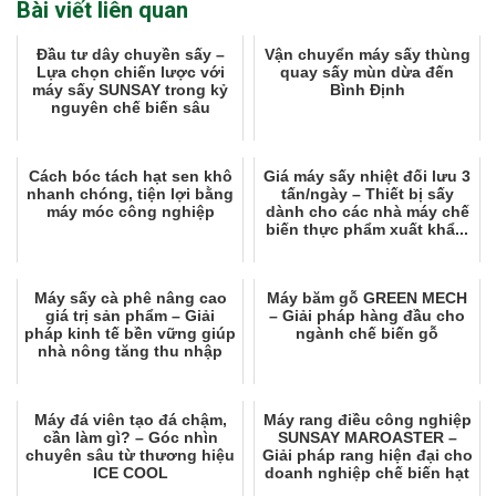
Bài viết liên quan
Đầu tư dây chuyền sấy –
Vận chuyển máy sấy thùng
Lựa chọn chiến lược với
quay sấy mùn dừa đến
máy sấy SUNSAY trong kỷ
Bình Định
nguyên chế biến sâu
Cách bóc tách hạt sen khô
Giá máy sấy nhiệt đối lưu 3
nhanh chóng, tiện lợi bằng
tấn/ngày – Thiết bị sấy
máy móc công nghiệp
dành cho các nhà máy chế
biến thực phẩm xuất khẩ...
Máy sấy cà phê nâng cao
Máy băm gỗ GREEN MECH
giá trị sản phẩm – Giải
– Giải pháp hàng đầu cho
pháp kinh tế bền vững giúp
ngành chế biến gỗ
nhà nông tăng thu nhập
Máy đá viên tạo đá chậm,
Máy rang điều công nghiệp
cần làm gì? – Góc nhìn
SUNSAY MAROASTER –
chuyên sâu từ thương hiệu
Giải pháp rang hiện đại cho
ICE COOL
doanh nghiệp chế biến hạt