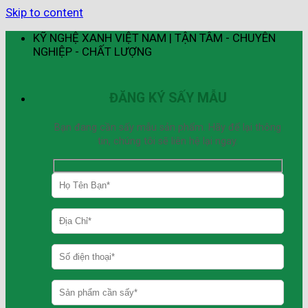
Skip to content
KỸ NGHỆ XANH VIỆT NAM | TẬN TÂM - CHUYÊN
NGHIỆP - CHẤT LƯỢNG
ĐĂNG KÝ SẤY MẪU
Bạn đang cần sấy mẫu sản phẩm. Hãy để lại thông
tin, chúng tôi sẽ liên hệ lại ngay.