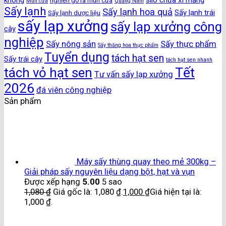
nghiền gỗ ra mùn cưa
Mùn cưa
Quảng Nam
Sấy lạnh
Sấy lạnh hoa quả
Sấy lạnh trái
Sấy lạnh dược liệu
sấy lạp xưởng
sấy lạp xưởng công
cây
nghiệp
Sấy nông sản
Sấy thực phẩm
Sấy thăng hoa thực phẩm
Tuyển dụng
tách hạt sen
Sấy trái cây
tách hạt sen nhanh
Tết
tách vỏ hạt sen
Tư vấn sấy lạp xưởng
2026
đá viên công nghiệp
Sản phẩm
Máy sấy thùng quay theo mẻ 300kg –
Giải pháp sấy nguyên liệu dạng bột, hạt và vụn
Được xếp hạng
5.00
5 sao
1,080
₫
Giá gốc là: 1,080 ₫.
1,000
₫
Giá hiện tại là:
1,000 ₫.