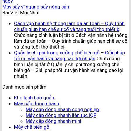
nào?
Máy sấy vĩ ngang sấy nông sản
Bài Viết Mới Nhất
Cách vận hành hệ thống làm đá an toàn – Quy trình
chuẩn giúp hạn chế sự cố và tăng tuổi thọ thiết bị
Chức năng bình luận bị tắt
ở Cách vận hành hệ thống
làm đá an toàn – Quy trình chuẩn giúp hạn chế sự cố
và tăng tuổi thọ thiết bị
Quản lý chi phí trong xưởng chế biến gỗ – Giải pháp
tối ưu vận hành và nâng cao lợi nhuận
Chức năng
bình luận bị tắt
ở Quản lý chi phí trong xưởng chế
biến gỗ – Giải pháp tối ưu vận hành và nâng cao lợi
nhuận
Danh mục sản phẩm
Kho lạnh bảo quản
Máy cấp đông nhanh
Máy cấp đông nhanh công nghiệp
Máy cấp đông nhanh liên tục IQF
Máy cấp đông nhanh mini
Máy chế biến gỗ