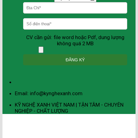
CV cần gửi: file word hoặc Pdf, dung lượng
không quá 2 MB
Email: info@kynghexanh.com
KỸ NGHỆ XANH VIỆT NAM | TẬN TÂM - CHUYÊN
NGHIỆP - CHẤT LƯỢNG