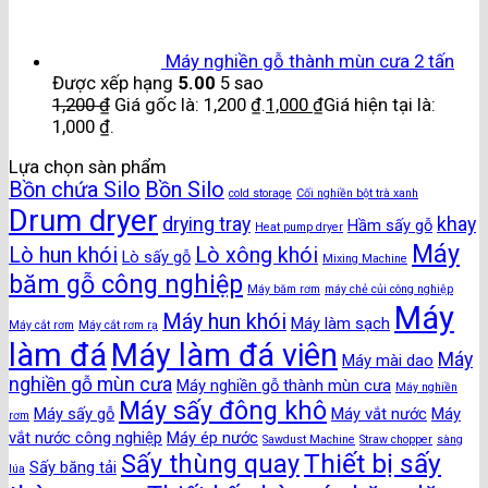
Máy nghiền gỗ thành mùn cưa 2 tấn
Được xếp hạng
5.00
5 sao
1,200
₫
Giá gốc là: 1,200 ₫.
1,000
₫
Giá hiện tại là:
1,000 ₫.
Lựa chọn sàn phẩm
Bồn chứa Silo
Bồn Silo
cold storage
Cối nghiền bột trà xanh
Drum dryer
drying tray
khay
Hầm sấy gỗ
Heat pump dryer
Máy
Lò hun khói
Lò xông khói
Lò sấy gỗ
Mixing Machine
băm gỗ công nghiệp
Máy băm rơm
máy chẻ củi công nghiệp
Máy
Máy hun khói
Máy làm sạch
Máy cắt rơm
Máy cắt rơm rạ
làm đá
Máy làm đá viên
Máy
Máy mài dao
nghiền gỗ mùn cưa
Máy nghiền gỗ thành mùn cưa
Máy nghiền
Máy sấy đông khô
Máy sấy gỗ
Máy vắt nước
Máy
rơm
vắt nước công nghiệp
Máy ép nước
Sawdust Machine
Straw chopper
sàng
Thiết bị sấy
Sấy thùng quay
Sấy băng tải
lúa