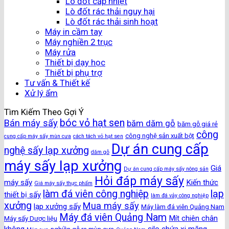
Lò đốt cấp nhiệt
Lò đốt rác thải nguy hại
Lò đốt rác thải sinh hoạt
Máy in cầm tay
Máy nghiền 2 trục
Máy rửa
Thiết bị dạy học
Thiết bị phụ trợ
Tư vấn & Thiết kế
Xử lý ẩm
Tìm Kiếm Theo Gợi Ý
bóc vỏ hạt sen
Bán máy sấy
băm dăm gỗ
băm gỗ giá rẻ
công
công nghệ sản xuất bột
cung cấp máy sấy mùn cưa
cách tách vỏ hạt sen
Dự án cung cấp
nghệ sấy lạp xưởng
dăm gỗ
máy sấy lạp xưởng
Giá
Dự án cung cấp máy sấy nông sản
Hỏi đáp máy sấy
máy sấy
Kiến thức
Giá máy sấy thực phẩm
làm đá viên công nghiệp
lạp
thiết bị sấy
làm đá vảy công nghiệp
xưởng
Mua máy sấy
lạp xưởng sấy
Máy làm đá viên Quảng Nam
Máy đá viên Quảng Nam
Mít chiên chân
Máy sấy Dược liệu
không
silo chứa xi măng