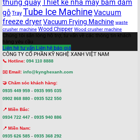
thùng quay
Thiết kế nhà máy băm dăm
Tube Ice Machine
gỗ
Vacuum
Tray
freeze dryer
Vacuum Frying Machine
waste
Wood Chipper
crusher machine
Wood crusher machine
Chúng tôi sẵn lòng hỗ trợ, tư vấn về các thông tin khách
hàng yêu cầu
Liên hệ tư vấn
Liên hệ báo giá
CÔNG TY CỔ PHẦN KỸ NGHỆ XANH VIỆT NAM
📞 Hotline:
094 110 8888
✉️ Email:
info@kynghexanh.com
🤝 Chăm sóc khách hàng:
0935 449 959
-
0935 995 035
0902 868 880
-
0935 522 550
📍 Miền Bắc:
0934 722 447
-
0935 940 886
📍 Miền Nam:
0935 626 585
-
0935 368 292