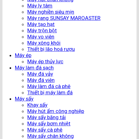
Máy ly tâm
Máy nghiền siêu mịn
Máy rang SUNSAY MAROASTER
Máy tạo hạt
Máy trộn bột
Máy vo viên
Máy xông khói
Thiết bị lão hoá rượu
Máy ép
Máy ép thủy lực
Máy làm đá sạch
Máy đá vảy
Máy đá viên
Máy làm đá cà phê
Thiết bị máy làm đá
Máy sấy
Khay sấy
Máy hút ẩm công nghiệp
Máy sấy băng tải
Máy sấy bơm nhiệt
Máy sấy cà phê
Máy sấy chân không