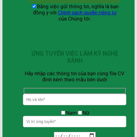
Bằng việc gửi thông tin, nghĩa là bạn
đồng ý với
Chính sách quyền riêng tư
của Chúng tôi.
ỨNG TUYỂN VIỆC LÀM KỸ NGHỆ
XANH
Hãy nhập các thông tin của bạn cùng file CV
đính kèm theo mẫu bên dưới
Nam
Nữ