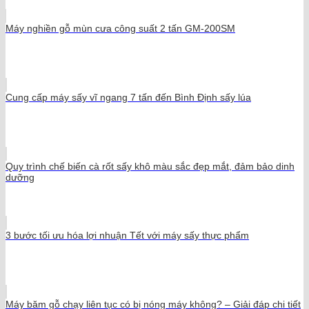
Máy nghiền gỗ mùn cưa công suất 2 tấn GM-200SM
Cung cấp máy sấy vĩ ngang 7 tấn đến Bình Định sấy lúa
Quy trình chế biến cà rốt sấy khô màu sắc đẹp mắt, đảm bảo dinh
dưỡng
3 bước tối ưu hóa lợi nhuận Tết với máy sấy thực phẩm
Máy băm gỗ chạy liên tục có bị nóng máy không? – Giải đáp chi tiết