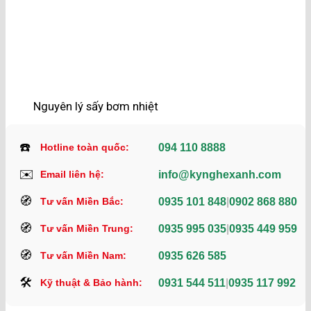
Nguyên lý sấy bơm nhiệt
☎️
094 110 8888
Hotline toàn quốc:
✉️
info@kynghexanh.com
Email liên hệ:
🧭
0935 101 848
|
0902 868 880
Tư vấn Miền Bắc:
🧭
0935 995 035
|
0935 449 959
Tư vấn Miền Trung:
🧭
0935 626 585
Tư vấn Miền Nam:
🛠️
0931 544 511
|
0935 117 992
Kỹ thuật & Bảo hành: