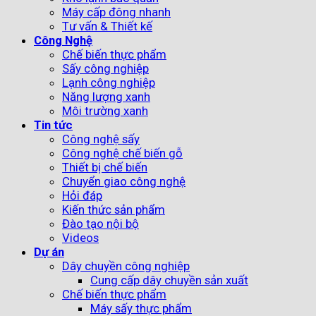
Máy cấp đông nhanh
Tư vấn & Thiết kế
Công Nghệ
Chế biến thực phẩm
Sấy công nghiệp
Lạnh công nghiệp
Năng lượng xanh
Môi trường xanh
Tin tức
Công nghệ sấy
Công nghệ chế biến gỗ
Thiết bị chế biến
Chuyển giao công nghệ
Hỏi đáp
Kiến thức sản phẩm
Đào tạo nội bộ
Videos
Dự án
Dây chuyền công nghiệp
Cung cấp dây chuyền sản xuất
Chế biến thực phẩm
Máy sấy thực phẩm