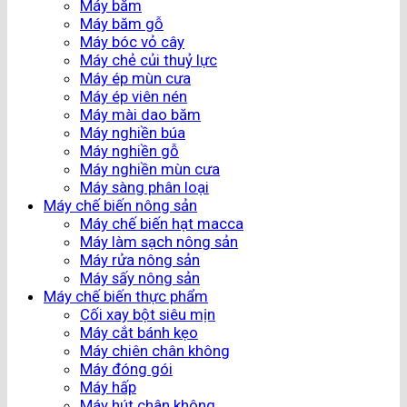
Máy băm
Máy băm gỗ
Máy bóc vỏ cây
Máy chẻ củi thuỷ lực
Máy ép mùn cưa
Máy ép viên nén
Máy mài dao băm
Máy nghiền búa
Máy nghiền gỗ
Máy nghiền mùn cưa
Máy sàng phân loại
Máy chế biến nông sản
Máy chế biến hạt macca
Máy làm sạch nông sản
Máy rửa nông sản
Máy sấy nông sản
Máy chế biến thực phẩm
Cối xay bột siêu mịn
Máy cắt bánh kẹo
Máy chiên chân không
Máy đóng gói
Máy hấp
Máy hút chân không