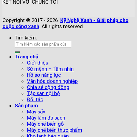
KẾT NỐI VỚI CHÚNG TÔI
Copyright ® 2017 - 2026.
Kỹ Nghệ Xanh - Giải pháp cho
cuộc sống xanh
. All rights reserved.
Tìm kiếm:
Trang chủ
Giới thiệu
Sứ mệnh – Tầm nhìn
Hồ sơ năng lực
Văn hóa doanh nghiệp
Chia sẻ cộng đồng
Tập san nội bộ
Đối tác
Sản phẩm
Máy sấy
Máy làm đá sạch
Máy chế biến gỗ
Máy chế biến thực phẩm
Kho lạnh bảo quản