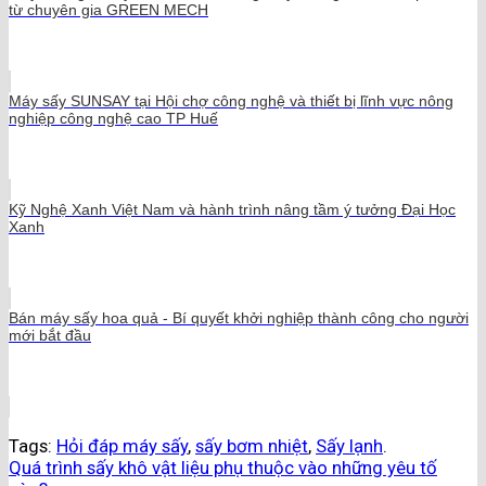
từ chuyên gia GREEN MECH
Máy sấy SUNSAY tại Hội chợ công nghệ và thiết bị lĩnh vực nông
nghiệp công nghệ cao TP Huế
Kỹ Nghệ Xanh Việt Nam và hành trình nâng tầm ý tưởng Đại Học
Xanh
Bán máy sấy hoa quả - Bí quyết khởi nghiệp thành công cho người
mới bắt đầu
Tags:
Hỏi đáp máy sấy
,
sấy bơm nhiệt
,
Sấy lạnh
.
Quá trình sấy khô vật liệu phụ thuộc vào những yêu tố