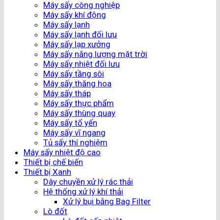
Máy sấy công nghiệp
Máy sấy khí động
Máy sấy lạnh
Máy sấy lạnh đối lưu
Máy sấy lạp xưởng
Máy sấy năng lượng mặt trời
Máy sấy nhiệt đối lưu
Máy sấy tầng sôi
Máy sấy thăng hoa
Máy sấy tháp
Máy sấy thực phẩm
Máy sấy thùng quay
Máy sấy tổ yến
Máy sấy vĩ ngang
Tủ sấy thí nghiệm
Máy sấy nhiệt độ cao
Thiết bị chế biến
Thiết bị Xanh
Dây chuyền xử lý rác thải
Hệ thống xử lý khí thải
Xử lý bụi bằng Bag Filter
Lò đốt