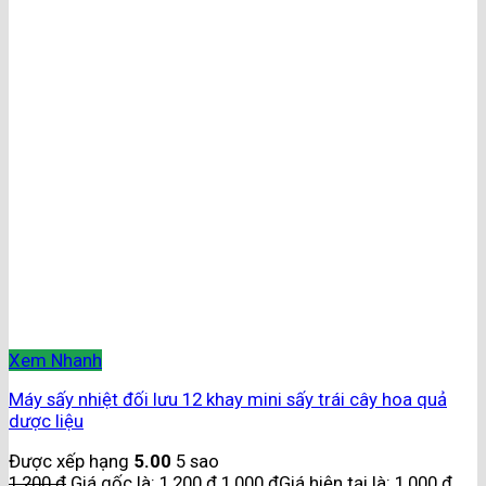
Xem Nhanh
Máy sấy nhiệt đối lưu 12 khay mini sấy trái cây hoa quả
dược liệu
Được xếp hạng
5.00
5 sao
1,200
₫
Giá gốc là: 1,200 ₫.
1,000
₫
Giá hiện tại là: 1,000 ₫.