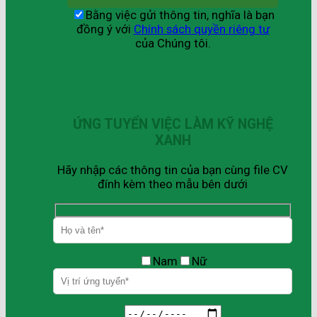
Bằng việc gửi thông tin, nghĩa là bạn
đồng ý với
Chính sách quyền riêng tư
của Chúng tôi.
ỨNG TUYỂN VIỆC LÀM KỸ NGHỆ
XANH
Hãy nhập các thông tin của bạn cùng file CV
đính kèm theo mẫu bên dưới
Nam
Nữ