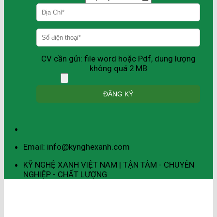
CV cần gửi: file word hoặc Pdf, dung lượng
không quá 2 MB
Email: info@kynghexanh.com
KỸ NGHỆ XANH VIỆT NAM | TẬN TÂM - CHUYÊN
NGHIỆP - CHẤT LƯỢNG