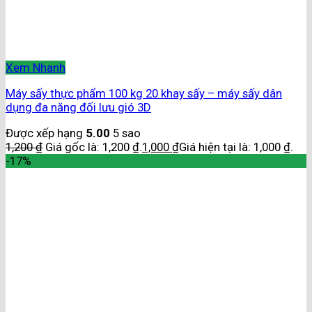
Xem Nhanh
Máy sấy thực phẩm 100 kg 20 khay sấy – máy sấy dân
dụng đa năng đối lưu gió 3D
Được xếp hạng
5.00
5 sao
1,200
₫
Giá gốc là: 1,200 ₫.
1,000
₫
Giá hiện tại là: 1,000 ₫.
-17%