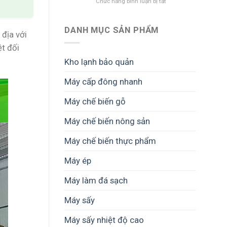
ở
Chức năng bình luận bị tắt
đá
Quản
an
lý
toàn
chi
–
DANH MỤC SẢN PHẨM
địa với
phí
Quy
trong
ệt đối
trình
xưởng
chuẩn
Kho lạnh bảo quản
chế
giúp
biến
hạn
Máy cấp đông nhanh
gỗ
chế
–
sự
Máy chế biến gỗ
Giải
cố
pháp
và
tối
tăng
Máy chế biến nông sản
ưu
tuổi
vận
thọ
Máy chế biến thực phẩm
hành
thiết
và
bị
Máy ép
nâng
cao
Máy làm đá sạch
lợi
nhuận
Máy sấy
Máy sấy nhiệt độ cao