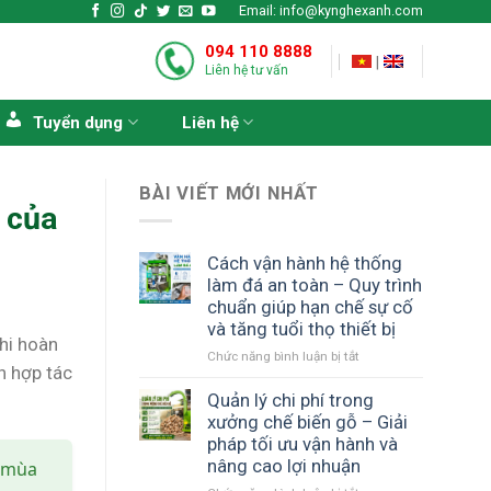
Email: info@kynghexanh.com
094 110 8888
|
Liên hệ tư vấn
Tuyển dụng
Liên hệ
BÀI VIẾT MỚI NHẤT
 của
Cách vận hành hệ thống
làm đá an toàn – Quy trình
chuẩn giúp hạn chế sự cố
và tăng tuổi thọ thiết bị
hi hoàn
ở
Chức năng bình luận bị tắt
h hợp tác
Cách
vận
Quản lý chi phí trong
hành
xưởng chế biến gỗ – Giải
hệ
pháp tối ưu vận hành và
thống
nâng cao lợi nhuận
” mùa
làm