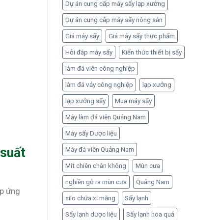
Dự án cung cấp máy sấy lạp xưởng
Dự án cung cấp máy sấy nông sản
Giá máy sấy
Giá máy sấy thực phẩm
Hỏi đáp máy sấy
Kiến thức thiết bị sấy
làm đá viên công nghiệp
làm đá vảy công nghiệp
lạp xưởng
lạp xưởng sấy
Mua máy sấy
Máy làm đá viên Quảng Nam
Máy sấy Dược liệu
 suất
Máy đá viên Quảng Nam
Mít chiên chân không
Mùn cưa
nghiền gỗ ra mùn cưa
Quảng Nam
áp ứng
silo chứa xi măng
Sấy lạnh
Sấy lạnh dược liệu
Sấy lạnh hoa quả