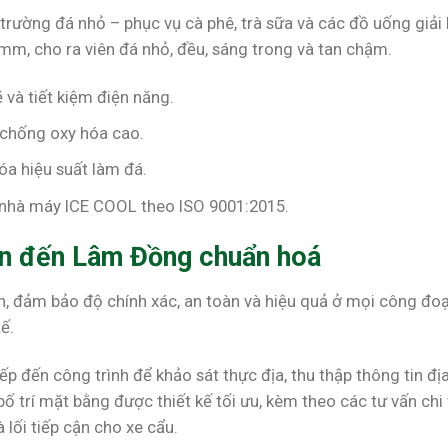
trường đá nhỏ – phục vụ cà phê, trà sữa và các đồ uống giải 
m, cho ra viên đá nhỏ, đều, sáng trong và tan chậm.
và tiết kiệm điện năng.
 chống oxy hóa cao.
óa hiệu suất làm đá.
i nhà máy ICE COOL theo ISO 9001:2015.
ên đến Lâm Đồng chuẩn hoá
kín, đảm bảo độ chính xác, an toàn và hiệu quả ở mọi công đo
ế.
p đến công trình để khảo sát thực địa, thu thập thông tin địa 
bố trí mặt bằng được thiết kế tối ưu, kèm theo các tư vấn chi 
lối tiếp cận cho xe cẩu.