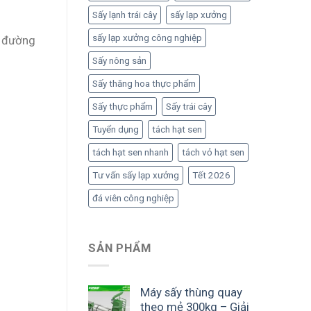
Sấy lạnh trái cây
sấy lạp xưởng
sấy lạp xưởng công nghiệp
á đường
Sấy nông sản
Sấy thăng hoa thực phẩm
Sấy thực phẩm
Sấy trái cây
Tuyển dụng
tách hạt sen
tách hạt sen nhanh
tách vỏ hạt sen
Tư vấn sấy lạp xưởng
Tết 2026
đá viên công nghiệp
SẢN PHẨM
Máy sấy thùng quay
theo mẻ 300kg – Giải