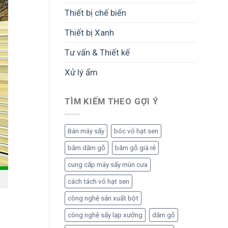
Thiết bị chế biến
Thiết bị Xanh
Tư vấn & Thiết kế
Xử lý ẩm
TÌM KIẾM THEO GỢI Ý
Bán máy sấy
bóc vỏ hạt sen
băm dăm gỗ
băm gỗ giá rẻ
cung cấp máy sấy mùn cưa
cách tách vỏ hạt sen
công nghệ sản xuất bột
công nghệ sấy lạp xưởng
dăm gỗ