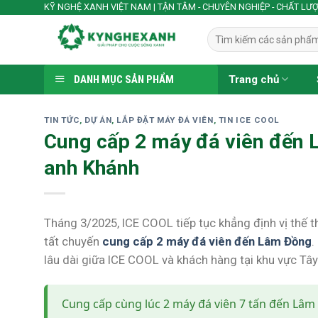
Skip
KỸ NGHỆ XANH VIỆT NAM | TẬN TÂM - CHUYÊN NGHIỆP - CHẤT LƯ
to
Tìm
content
kiếm:
DANH MỤC SẢN PHẨM
Trang chủ
TIN TỨC
,
DỰ ÁN
,
LẮP ĐẶT MÁY ĐÁ VIÊN
,
TIN ICE COOL
Cung cấp 2 máy đá viên đến 
anh Khánh
Tháng 3/2025, ICE COOL tiếp tục khẳng định vị thế 
tất chuyến
cung cấp 2 máy đá viên đến Lâm Đồng
.
lâu dài giữa ICE COOL và khách hàng tại khu vực Tâ
Cung cấp cùng lúc 2 máy đá viên 7 tấn đến Lâm