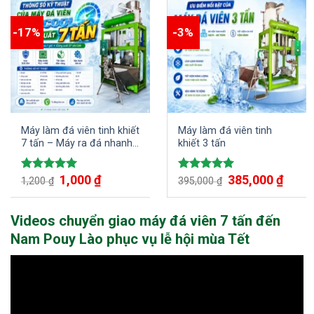
-17%
-3%
Máy làm đá viên tinh khiết
Máy làm đá viên tinh
7 tấn – Máy ra đá nhanh
khiết 3 tấn
chỉ trong 1 giờ đồng hồ
Giá
1,000
₫
Giá
Giá
385,000
₫
Giá
Được xếp
Được xếp
1,200
₫
395,000
₫
gốc
hiện
gốc
hiện
hạng
5.00
hạng
5.00
là:
tại
là:
tại
5 sao
5 sao
1,200 ₫.
là:
395,000 ₫.
là:
1,000 ₫.
385,00
Videos chuyển giao máy đá viên 7 tấn đến
Nam Pouy Lào phục vụ lễ hội mùa Tết