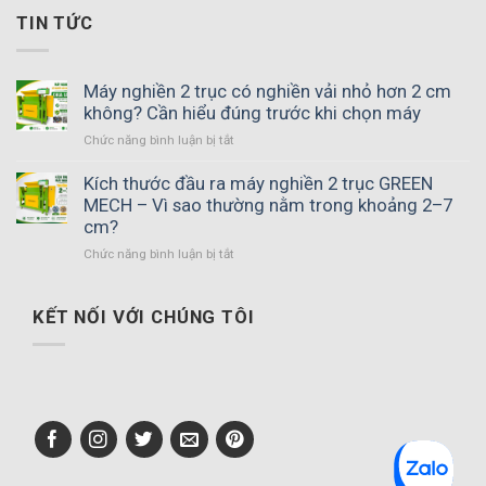
TIN TỨC
Máy nghiền 2 trục có nghiền vải nhỏ hơn 2 cm
không? Cần hiểu đúng trước khi chọn máy
ở
Chức năng bình luận bị tắt
Máy
nghiền
Kích thước đầu ra máy nghiền 2 trục GREEN
2
MECH – Vì sao thường nằm trong khoảng 2–7
trục
cm?
có
ở
Chức năng bình luận bị tắt
nghiền
Kích
vải
thước
nhỏ
đầu
KẾT NỐI VỚI CHÚNG TÔI
hơn
ra
2
máy
cm
nghiền
không?
2
Cần
trục
hiểu
GREEN
đúng
MECH
trước
–
khi