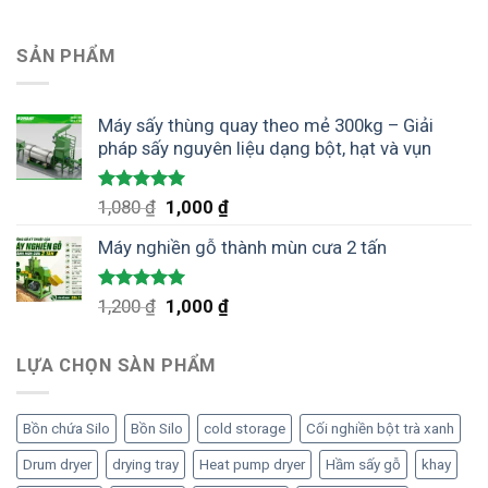
SẢN PHẨM
Máy sấy thùng quay theo mẻ 300kg – Giải
pháp sấy nguyên liệu dạng bột, hạt và vụn
Được xếp
Giá
Giá
1,080
₫
1,000
₫
hạng
5.00
gốc
hiện
5 sao
Máy nghiền gỗ thành mùn cưa 2 tấn
là:
tại
1,080 ₫.
là:
1,000 ₫.
Được xếp
Giá
Giá
1,200
₫
1,000
₫
hạng
5.00
gốc
hiện
5 sao
là:
tại
LỰA CHỌN SÀN PHẨM
1,200 ₫.
là:
1,000 ₫.
Bồn chứa Silo
Bồn Silo
cold storage
Cối nghiền bột trà xanh
Drum dryer
drying tray
Heat pump dryer
Hầm sấy gỗ
khay