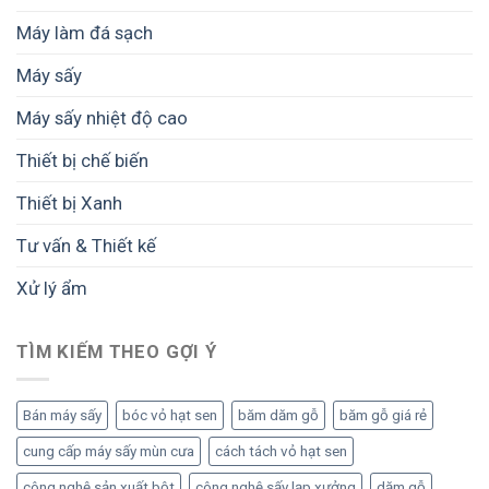
7
Máy làm đá sạch
cm?
Máy sấy
Máy sấy nhiệt độ cao
Thiết bị chế biến
Thiết bị Xanh
Tư vấn & Thiết kế
Xử lý ẩm
TÌM KIẾM THEO GỢI Ý
Bán máy sấy
bóc vỏ hạt sen
băm dăm gỗ
băm gỗ giá rẻ
cung cấp máy sấy mùn cưa
cách tách vỏ hạt sen
công nghệ sản xuất bột
công nghệ sấy lạp xưởng
dăm gỗ