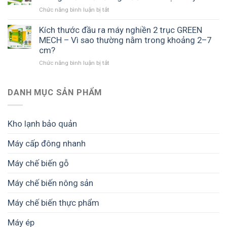
ở
Chức năng bình luận bị tắt
Máy
nghiền
Kích thước đầu ra máy nghiền 2 trục GREEN
2
MECH – Vì sao thường nằm trong khoảng 2–7
trục
cm?
có
ở
Chức năng bình luận bị tắt
nghiền
Kích
vải
thước
nhỏ
đầu
DANH MỤC SẢN PHẨM
hơn
ra
2
máy
cm
nghiền
không?
Kho lạnh bảo quản
2
Cần
trục
hiểu
Máy cấp đông nhanh
GREEN
đúng
MECH
trước
Máy chế biến gỗ
–
khi
Vì
chọn
sao
Máy chế biến nông sản
máy
thường
nằm
Máy chế biến thực phẩm
trong
khoảng
Máy ép
2–