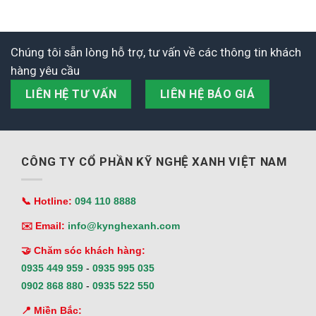
Chúng tôi sẵn lòng hỗ trợ, tư vấn về các thông tin khách
hàng yêu cầu
LIÊN HỆ TƯ VẤN
LIÊN HỆ BÁO GIÁ
CÔNG TY CỔ PHẦN KỸ NGHỆ XANH VIỆT NAM
📞 Hotline:
094 110 8888
✉️ Email:
info@kynghexanh.com
🤝 Chăm sóc khách hàng:
0935 449 959
-
0935 995 035
0902 868 880
-
0935 522 550
📍 Miền Bắc: