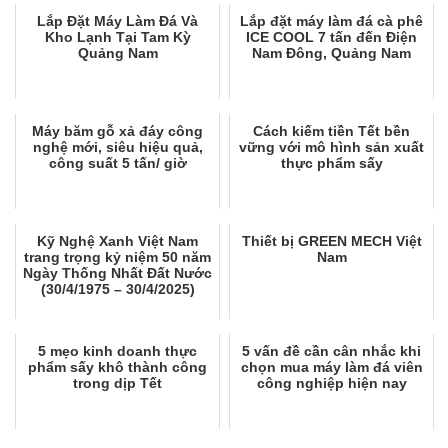
Lắp Đặt Máy Làm Đá Và
Lắp đặt máy làm đá cà phê
Kho Lạnh Tại Tam Kỳ
ICE COOL 7 tấn đến Điện
Quảng Nam
Nam Đông, Quảng Nam
Máy băm gỗ xả đáy công
Cách kiếm tiền Tết bền
nghệ mới, siêu hiệu quả,
vững với mô hình sản xuất
công suất 5 tấn/ giờ
thực phẩm sấy
Kỹ Nghệ Xanh Việt Nam
Thiết bị GREEN MECH Việt
trang trọng kỷ niệm 50 năm
Nam
Ngày Thống Nhất Đất Nước
(30/4/1975 – 30/4/2025)
5 mẹo kinh doanh thực
5 vấn đề cần cân nhắc khi
phẩm sấy khô thành công
chọn mua máy làm đá viên
trong dịp Tết
công nghiệp hiện nay