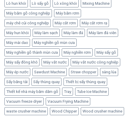
Lò hun khói
Lò sấy gỗ
Lò xông khói
Mixing Machine
Máy băm gỗ công nghiệp
Máy băm rơm
máy chẻ củi công nghiệp
Máy cắt rơm
Máy cắt rơm rạ
Máy hun khói
Máy làm sạch
Máy làm đá
Máy làm đá viên
Máy mài dao
Máy nghiền gỗ mùn cưa
Máy nghiền gỗ thành mùn cưa
Máy nghiền rơm
Máy sấy gỗ
Máy sấy đông khô
Máy vắt nước
Máy vắt nước công nghiệp
Máy ép nước
Sawdust Machine
Straw chopper
sàng lúa
Sấy băng tải
Sấy thùng quay
Thiết bị sấy thùng quay
Thiết kế nhà máy băm dăm gỗ
Tray
Tube Ice Machine
Vacuum freeze dryer
Vacuum Frying Machine
waste crusher machine
Wood Chipper
Wood crusher machine