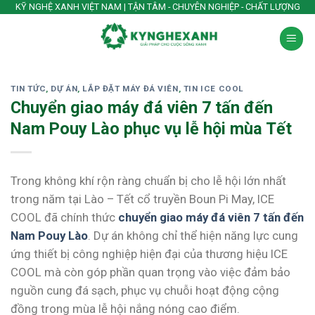
Skip
KỸ NGHỆ XANH VIỆT NAM | TẬN TÂM - CHUYÊN NGHIỆP - CHẤT LƯỢNG
to
content
TIN TỨC
,
DỰ ÁN
,
LẮP ĐẶT MÁY ĐÁ VIÊN
,
TIN ICE COOL
Chuyển giao máy đá viên 7 tấn đến
Nam Pouy Lào phục vụ lễ hội mùa Tết
Trong không khí rộn ràng chuẩn bị cho lễ hội lớn nhất
trong năm tại Lào – Tết cổ truyền Boun Pi May, ICE
COOL đã chính thức
chuyển giao máy đá viên 7 tấn đến
Nam Pouy Lào
. Dự án không chỉ thể hiện năng lực cung
ứng thiết bị công nghiệp hiện đại của thương hiệu ICE
COOL mà còn góp phần quan trọng vào việc đảm bảo
nguồn cung đá sạch, phục vụ chuỗi hoạt động cộng
đồng trong mùa lễ hội nắng nóng cao điểm.