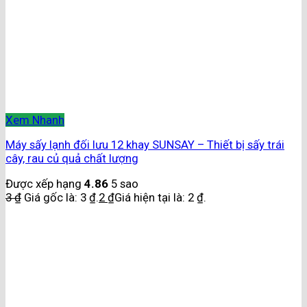
Xem Nhanh
Máy sấy lạnh đối lưu 12 khay SUNSAY – Thiết bị sấy trái
cây, rau củ quả chất lượng
Được xếp hạng
4.86
5 sao
3
₫
Giá gốc là: 3 ₫.
2
₫
Giá hiện tại là: 2 ₫.