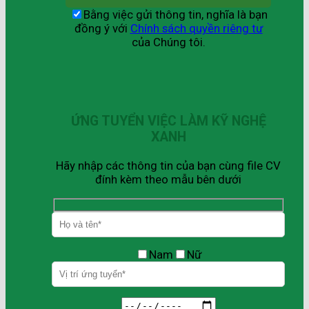
Bằng việc gửi thông tin, nghĩa là bạn
đồng ý với
Chính sách quyền riêng tư
của Chúng tôi.
ỨNG TUYỂN VIỆC LÀM KỸ NGHỆ
XANH
Hãy nhập các thông tin của bạn cùng file CV
đính kèm theo mẫu bên dưới
Nam
Nữ