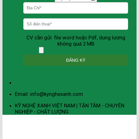
CV cần gửi: file word hoặc Pdf, dung lượng
không quá 2 MB
Email: info@kynghexanh.com
KỸ NGHỆ XANH VIỆT NAM | TẬN TÂM - CHUYÊN
NGHIỆP - CHẤT LƯỢNG