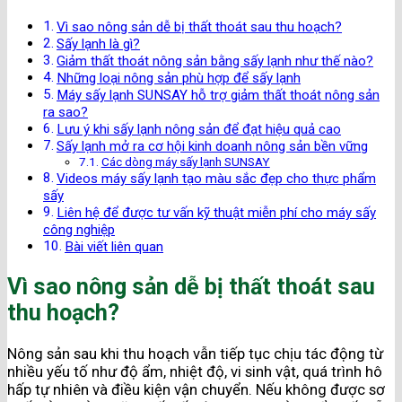
Vì sao nông sản dễ bị thất thoát sau thu hoạch?
Sấy lạnh là gì?
Giảm thất thoát nông sản bằng sấy lạnh như thế nào?
Những loại nông sản phù hợp để sấy lạnh
Máy sấy lạnh SUNSAY hỗ trợ giảm thất thoát nông sản
ra sao?
Lưu ý khi sấy lạnh nông sản để đạt hiệu quả cao
Sấy lạnh mở ra cơ hội kinh doanh nông sản bền vững
Các dòng máy sấy lạnh SUNSAY
Videos máy sấy lạnh tạo màu sắc đẹp cho thực phẩm
sấy
Liên hệ để được tư vấn kỹ thuật miễn phí cho máy sấy
công nghiệp
Bài viết liên quan
Vì sao nông sản dễ bị thất thoát sau
thu hoạch?
Nông sản sau khi thu hoạch vẫn tiếp tục chịu tác động từ
nhiều yếu tố như độ ẩm, nhiệt độ, vi sinh vật, quá trình hô
hấp tự nhiên và điều kiện vận chuyển. Nếu không được sơ