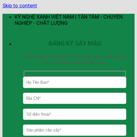
Skip to content
KỸ NGHỆ XANH VIỆT NAM | TẬN TÂM - CHUYÊN
NGHIỆP - CHẤT LƯỢNG
ĐĂNG KÝ SẤY MẪU
Bạn đang cần sấy mẫu sản phẩm. Hãy để lại thông
tin, chúng tôi sẽ liên hệ lại ngay.