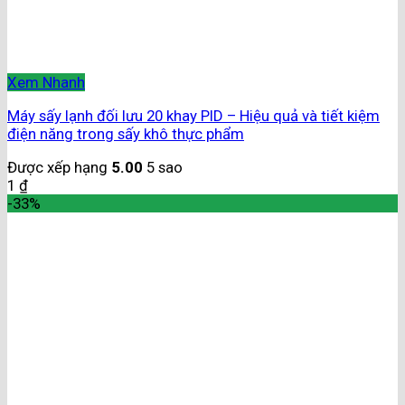
Xem Nhanh
Máy sấy lạnh đối lưu 20 khay PID – Hiệu quả và tiết kiệm
điện năng trong sấy khô thực phẩm
Được xếp hạng
5.00
5 sao
1
₫
-33%