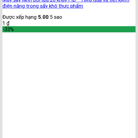
điện năng trong sấy khô thực phẩm
Được xếp hạng
5.00
5 sao
1
₫
-33%