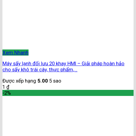
Xem Nhanh
Máy sấy lạnh đối lưu 20 khay HMI – Giải pháp hoàn hảo
cho sấy khô trái cây, thực phẩm,…
Được xếp hạng
5.00
5 sao
1
₫
-2%