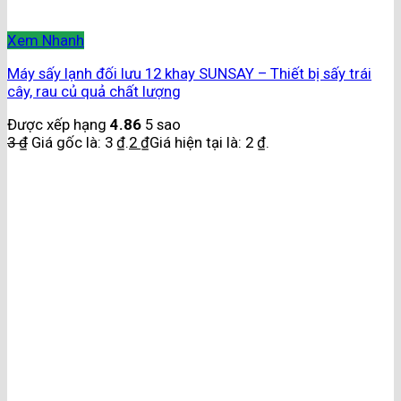
Xem Nhanh
Máy sấy lạnh đối lưu 12 khay SUNSAY – Thiết bị sấy trái
cây, rau củ quả chất lượng
Được xếp hạng
4.86
5 sao
3
₫
Giá gốc là: 3 ₫.
2
₫
Giá hiện tại là: 2 ₫.