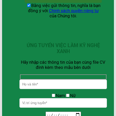
Bằng việc gửi thông tin, nghĩa là bạn
đồng ý với
Chính sách quyền riêng tư
của Chúng tôi.
ỨNG TUYỂN VIỆC LÀM KỸ NGHỆ
XANH
Hãy nhập các thông tin của bạn cùng file CV
đính kèm theo mẫu bên dưới
Nam
Nữ