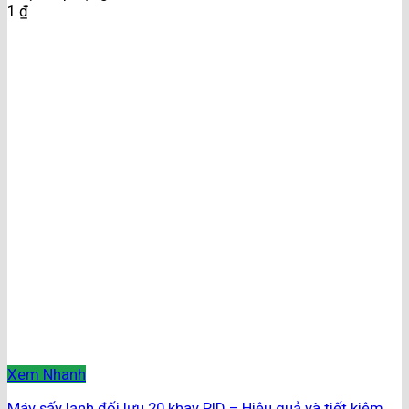
1
₫
Xem Nhanh
Máy sấy lạnh đối lưu 20 khay PID – Hiệu quả và tiết kiệm