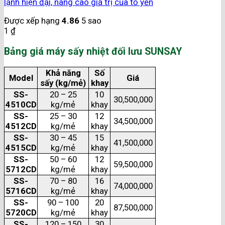
lạnh hiện đại, nâng cao giá trị của tổ yến
Được xếp hạng
4.86
5 sao
1
₫
Bảng giá máy sấy nhiệt đối lưu SUNSAY
Khả năng
Số
Model
Giá
sấy (kg/mẻ)
khay
SS-
20 – 25
10
30,500,000
4510CD
kg/mẻ
khay
SS-
25 – 30
12
34,500,000
4512CD
kg/mẻ
khay
SS-
30 – 45
15
41,500,000
4515CD
kg/mẻ
khay
SS-
50 – 60
12
59,500,000
5712CD
kg/mẻ
khay
SS-
70 – 80
16
74,000,000
5716CD
kg/mẻ
khay
SS-
90 – 100
20
87,500,000
5720CD
kg/mẻ
khay
SS-
120 – 150
30