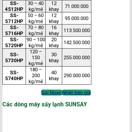
SS-
30 – 40
12
71.000.000
4512HP
kg/mẻ
khay
SS-
50 – 60
12
95.000.000
5712HP
kg/mẻ
khay
SS-
70 – 80
16
113.500.000
5716HP
kg/mẻ
khay
SS-
90 – 100
20
142.500.000
5720HP
kg/mẻ
khay
120 –
SS-
30
150
255.000.000
5730HP
khay
kg/mẻ
180 –
SS-
40
200
290.000.000
5740HP
khay
kg/mẻ
Gọi Ngay
Nhận báo giá
Các dòng máy sấy lạnh SUNSAY