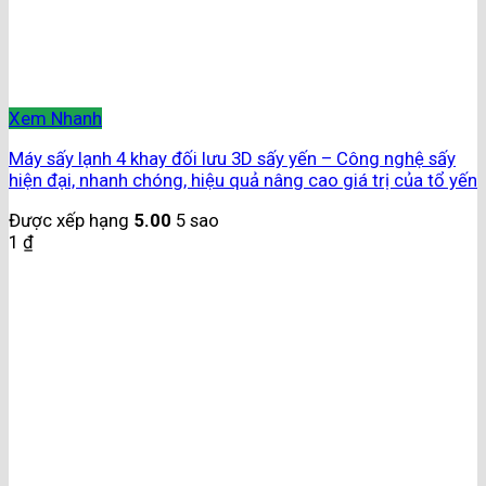
Xem Nhanh
Máy sấy lạnh 4 khay đối lưu 3D sấy yến – Công nghệ sấy
hiện đại, nhanh chóng, hiệu quả nâng cao giá trị của tổ yến
Được xếp hạng
5.00
5 sao
1
₫