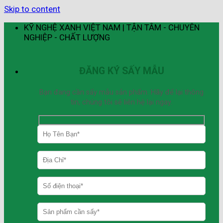
Skip to content
KỸ NGHỆ XANH VIỆT NAM | TẬN TÂM - CHUYÊN
NGHIỆP - CHẤT LƯỢNG
ĐĂNG KÝ SẤY MẪU
Bạn đang cần sấy mẫu sản phẩm. Hãy để lại thông
tin, chúng tôi sẽ liên hệ lại ngay.