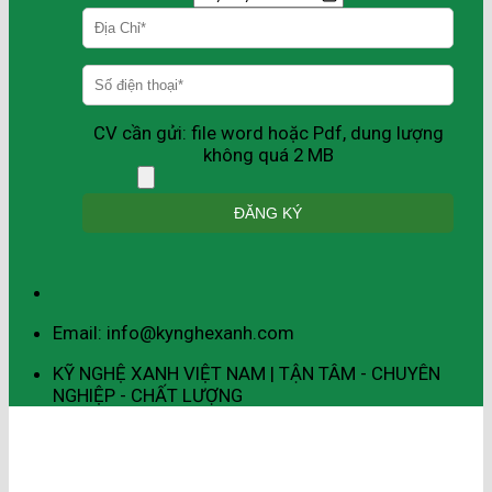
CV cần gửi: file word hoặc Pdf, dung lượng
không quá 2 MB
Email: info@kynghexanh.com
KỸ NGHỆ XANH VIỆT NAM | TẬN TÂM - CHUYÊN
NGHIỆP - CHẤT LƯỢNG