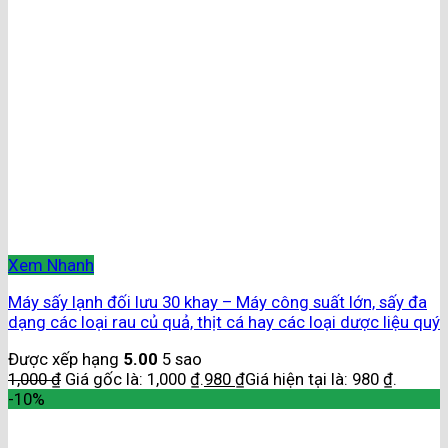
Xem Nhanh
Máy sấy lạnh đối lưu 30 khay – Máy công suất lớn, sấy đa
dạng các loại rau củ quả, thịt cá hay các loại dược liệu quý
Được xếp hạng
5.00
5 sao
1,000
₫
Giá gốc là: 1,000 ₫.
980
₫
Giá hiện tại là: 980 ₫.
-10%