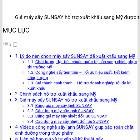
Giá máy sấy SUNSAY hỗ trợ xuất khẩu sang Mỹ được tối
MỤC LỤC
Lý do nên chọn máy sấy SUNSAY để xuất khẩu sang Mỹ
Chất lượng đạt tiêu chuẩn quốc tế, sẵn sàng chinh phục
thị trường Mỹ
Công nghệ sấy tiên tiến – Tối ưu hiệu suất, tiết kiệm
năng lượng
Giá thành cạnh tranh – Hỗ trợ doanh nghiệp tối đa khi
xuất khẩu
Chính sách hỗ trợ xuất khẩu sang Mỹ
Giá máy sấy SUNSAY hỗ trợ xuất khẩu sang Mỹ
Bảng giá máy sấy lạnh SUNSAY
Các dòng máy sấy lạnh SUNSAY
Bảng giá máy sấy nhiệt đối lưu SUNSAY
Các dòng máy sấy nhiệt đối lưu SUNSAY
Videos công nghệ sấy lạnh SUNSAY giúp bảo toàn chất
dinh dưỡng trong thực phẩm
Liên hệ báo giá và tư vấn về kỹ thuật sấy