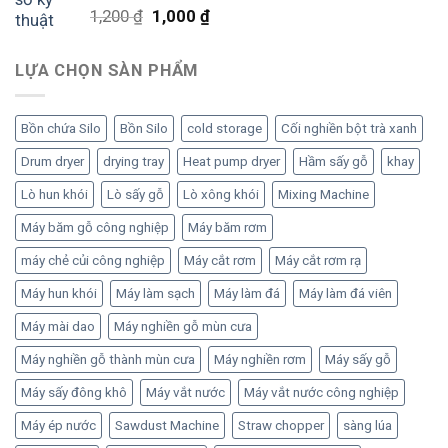
1,000 ₫.
Được xếp
Giá
Giá
1,200
₫
1,000
₫
hạng
5.00
5
gốc
hiện
sao
là:
tại
LỰA CHỌN SÀN PHẨM
1,200 ₫.
là:
1,000 ₫.
Bồn chứa Silo
Bồn Silo
cold storage
Cối nghiền bột trà xanh
Drum dryer
drying tray
Heat pump dryer
Hầm sấy gỗ
khay
Lò hun khói
Lò sấy gỗ
Lò xông khói
Mixing Machine
Máy băm gỗ công nghiệp
Máy băm rơm
máy chẻ củi công nghiệp
Máy cắt rơm
Máy cắt rơm rạ
Máy hun khói
Máy làm sạch
Máy làm đá
Máy làm đá viên
Máy mài dao
Máy nghiền gỗ mùn cưa
Máy nghiền gỗ thành mùn cưa
Máy nghiền rơm
Máy sấy gỗ
Máy sấy đông khô
Máy vắt nước
Máy vắt nước công nghiệp
Máy ép nước
Sawdust Machine
Straw chopper
sàng lúa