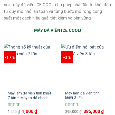
nơi, máy đá viên ICE COOL cho phép nhà đầu tư khởi đầu
từ quy mô nhỏ, an toàn và từng bước mở rộng công
suất một cách hiệu quả, tiết kiệm và bền vững.
MÁY ĐÁ VIÊN ICE COOL!
-17%
-3%
Máy làm đá viên tinh khiết
Máy làm đá viên tinh
7 tấn – Máy ra đá nhanh
khiết 3 tấn
chỉ trong 1 giờ đồng hồ
Giá
1,000
₫
Giá
Giá
385,000
₫
Giá
Được xếp
Được xếp
1,200
₫
395,000
₫
gốc
hiện
gốc
hiện