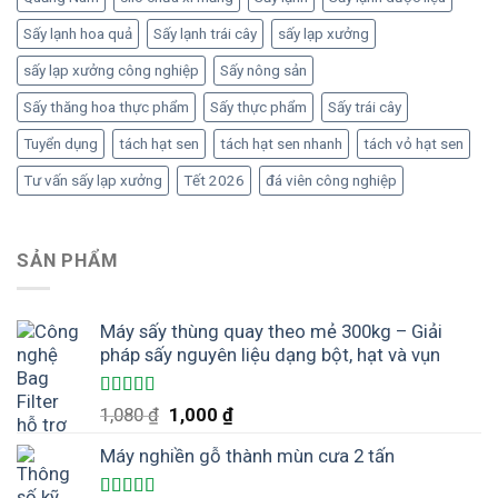
Sấy lạnh hoa quả
Sấy lạnh trái cây
sấy lạp xưởng
sấy lạp xưởng công nghiệp
Sấy nông sản
Sấy thăng hoa thực phẩm
Sấy thực phẩm
Sấy trái cây
Tuyển dụng
tách hạt sen
tách hạt sen nhanh
tách vỏ hạt sen
Tư vấn sấy lạp xưởng
Tết 2026
đá viên công nghiệp
SẢN PHẨM
Máy sấy thùng quay theo mẻ 300kg – Giải
pháp sấy nguyên liệu dạng bột, hạt và vụn
Được xếp
Giá
Giá
1,080
₫
1,000
₫
hạng
5.00
5
gốc
hiện
sao
Máy nghiền gỗ thành mùn cưa 2 tấn
là:
tại
1,080 ₫.
là: