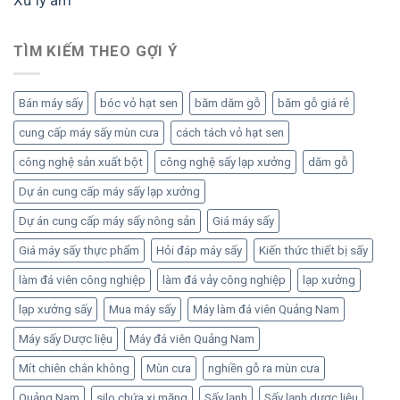
TÌM KIẾM THEO GỢI Ý
Bán máy sấy
bóc vỏ hạt sen
băm dăm gỗ
băm gỗ giá rẻ
cung cấp máy sấy mùn cưa
cách tách vỏ hạt sen
công nghệ sản xuất bột
công nghệ sấy lạp xưởng
dăm gỗ
Dự án cung cấp máy sấy lạp xưởng
Dự án cung cấp máy sấy nông sản
Giá máy sấy
Giá máy sấy thực phẩm
Hỏi đáp máy sấy
Kiến thức thiết bị sấy
làm đá viên công nghiệp
làm đá vảy công nghiệp
lạp xưởng
lạp xưởng sấy
Mua máy sấy
Máy làm đá viên Quảng Nam
Máy sấy Dược liệu
Máy đá viên Quảng Nam
Mít chiên chân không
Mùn cưa
nghiền gỗ ra mùn cưa
Quảng Nam
silo chứa xi măng
Sấy lạnh
Sấy lạnh dược liệu