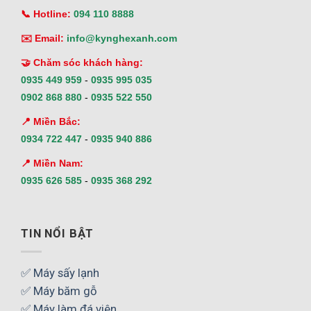
📞 Hotline:
094 110 8888
✉️ Email:
info@kynghexanh.com
🤝 Chăm sóc khách hàng:
0935 449 959
-
0935 995 035
0902 868 880
-
0935 522 550
📍 Miền Bắc:
0934 722 447
-
0935 940 886
📍 Miền Nam:
0935 626 585
-
0935 368 292
TIN NỔI BẬT
✅ Máy sấy lạnh
✅ Máy băm gỗ
✅ Máy làm đá viên