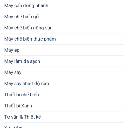
–
tối
Máy cấp đông nhanh
Giải
ưu
pháp
vận
Máy chế biến gỗ
nâng
hành
cao
và
chất
Máy chế biến nông sản
nâng
lượng
cao
và
Máy chế biến thực phẩm
lợi
giá
nhuận
trị
Máy ép
sản
phẩm
Máy làm đá sạch
Máy sấy
Máy sấy nhiệt độ cao
Thiết bị chế biến
Thiết bị Xanh
Tư vấn & Thiết kế
Xử lý ẩm