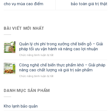
cho vụ mùa cao điểm
bảo toàn giá trị thật
BÀI VIẾT MỚI NHẤT
Quản lý chi phí trong xưởng chế biến gỗ – Giải
pháp tối ưu vận hành và nâng cao lợi nhuận
ở
Chức năng bình luận bị tắt
Quản
lý
Công nghệ chế biến thực phẩm khô – Giải pháp
chi
nâng cao chất lượng và giá trị sản phẩm
phí
ở
Chức năng bình luận bị tắt
trong
Công
xưởng
nghệ
chế
chế
DANH MỤC SẢN PHẨM
biến
biến
gỗ
thực
–
phẩm
Giải
Kho lạnh bảo quản
khô
pháp