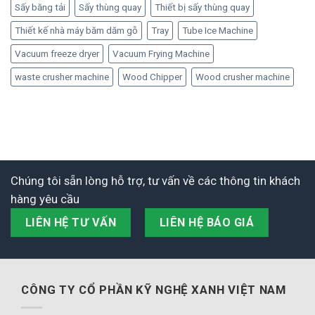
Sấy băng tải
Sấy thùng quay
Thiết bị sấy thùng quay
Thiết kế nhà máy băm dăm gỗ
Tray
Tube Ice Machine
Vacuum freeze dryer
Vacuum Frying Machine
waste crusher machine
Wood Chipper
Wood crusher machine
Chúng tôi sẵn lòng hỗ trợ, tư vấn về các thông tin khách
hàng yêu cầu
LIÊN HỆ TƯ VẤN
LIÊN HỆ BÁO GIÁ
CÔNG TY CỔ PHẦN KỸ NGHỆ XANH VIỆT NAM