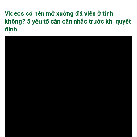
hạng
5.00
5
hạng
5.00
5
là:
tại
là:
tại
sao
sao
1,200 ₫.
là:
395,000 ₫.
là:
1,000 ₫.
385,00
Videos có nên mở xưởng đá viên ở tỉnh
không? 5 yếu tố cần cân nhắc trước khi quyết
định