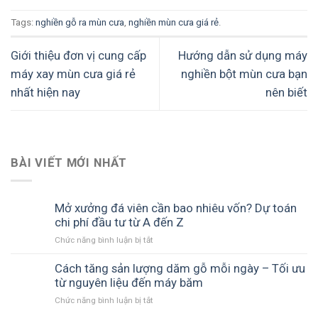
Tags:
nghiền gỗ ra mùn cưa
,
nghiền mùn cưa giá rẻ
.
Giới thiệu đơn vị cung cấp
Hướng dẫn sử dụng máy
máy xay mùn cưa giá rẻ
nghiền bột mùn cưa bạn
nhất hiện nay
nên biết
BÀI VIẾT MỚI NHẤT
Mở xưởng đá viên cần bao nhiêu vốn? Dự toán
chi phí đầu tư từ A đến Z
ở
Chức năng bình luận bị tắt
Mở
xưởng
Cách tăng sản lượng dăm gỗ mỗi ngày – Tối ưu
đá
từ nguyên liệu đến máy băm
viên
ở
Chức năng bình luận bị tắt
cần
Cách
bao