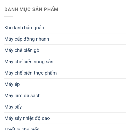
tăng
nhiêu
sản
DANH MỤC SẢN PHẨM
vốn?
lượng
Dự
dăm
toán
gỗ
chi
Kho lạnh bảo quản
mỗi
phí
ngày
đầu
Máy cấp đông nhanh
–
tư
Tối
từ
Máy chế biến gỗ
ưu
A
từ
đến
nguyên
Máy chế biến nông sản
Z
liệu
đến
Máy chế biến thực phẩm
máy
băm
Máy ép
Máy làm đá sạch
Máy sấy
Máy sấy nhiệt độ cao
Thiết bị chế biến