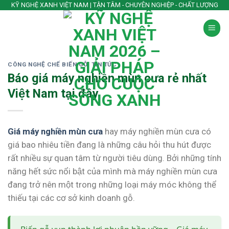
Skip
KỸ NGHỆ XANH VIỆT NAM | TẬN TÂM - CHUYÊN NGHIỆP - CHẤT LƯỢNG
to
content
CÔNG NGHỆ CHẾ BIẾN GỖ
,
TIN TỨC
Báo giá máy nghiền mùn cưa rẻ nhất
Việt Nam tại đây
Giá máy nghiền mùn cưa
hay máy nghiền mùn cưa có
giá bao nhiêu tiền đang là những câu hỏi thu hút được
rất nhiều sự quan tâm từ người tiêu dùng. Bởi những tính
năng hết sức nổi bật của mình mà máy nghiền mùn cưa
đang trở nên một trong những loại máy móc không thể
thiếu tại các cơ sở kinh doanh gỗ.