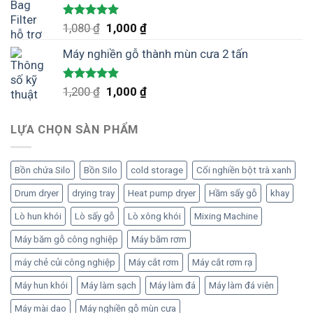
Được xếp
Giá
Giá
1,080
₫
1,000
₫
hạng
5.00
gốc
hiện
5 sao
Máy nghiền gỗ thành mùn cưa 2 tấn
là:
tại
1,080 ₫.
là:
1,000 ₫.
Được xếp
Giá
Giá
1,200
₫
1,000
₫
hạng
5.00
gốc
hiện
5 sao
là:
tại
LỰA CHỌN SÀN PHẨM
1,200 ₫.
là:
1,000 ₫.
Bồn chứa Silo
Bồn Silo
cold storage
Cối nghiền bột trà xanh
Drum dryer
drying tray
Heat pump dryer
Hầm sấy gỗ
khay
Lò hun khói
Lò sấy gỗ
Lò xông khói
Mixing Machine
Máy băm gỗ công nghiệp
Máy băm rơm
máy chẻ củi công nghiệp
Máy cắt rơm
Máy cắt rơm rạ
Máy hun khói
Máy làm sạch
Máy làm đá
Máy làm đá viên
Máy mài dao
Máy nghiền gỗ mùn cưa