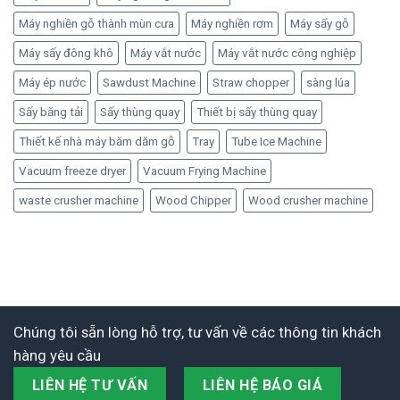
Máy nghiền gỗ thành mùn cưa
Máy nghiền rơm
Máy sấy gỗ
Máy sấy đông khô
Máy vắt nước
Máy vắt nước công nghiệp
Máy ép nước
Sawdust Machine
Straw chopper
sàng lúa
Sấy băng tải
Sấy thùng quay
Thiết bị sấy thùng quay
Thiết kế nhà máy băm dăm gỗ
Tray
Tube Ice Machine
Vacuum freeze dryer
Vacuum Frying Machine
waste crusher machine
Wood Chipper
Wood crusher machine
Chúng tôi sẵn lòng hỗ trợ, tư vấn về các thông tin khách
hàng yêu cầu
LIÊN HỆ TƯ VẤN
LIÊN HỆ BÁO GIÁ