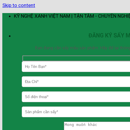
Skip to content
KỸ NGHỆ XANH VIỆT NAM | TẬN TÂM - CHUYÊN NGHI
ĐĂNG KÝ SẤY 
Bạn đang cần sấy mẫu sản phẩm. Hãy để lại thông ti