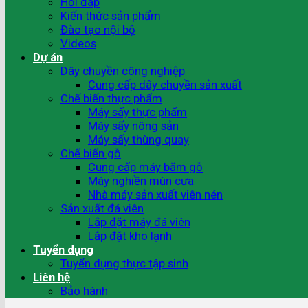
Hỏi đáp
Kiến thức sản phẩm
Đào tạo nội bộ
Videos
Dự án
Dây chuyền công nghiệp
Cung cấp dây chuyền sản xuất
Chế biến thực phẩm
Máy sấy thực phẩm
Máy sấy nông sản
Máy sấy thùng quay
Chế biến gỗ
Cung cấp máy băm gỗ
Máy nghiền mùn cưa
Nhà máy sản xuất viên nén
Sản xuất đá viên
Lắp đặt máy đá viên
Lắp đặt kho lạnh
Tuyển dụng
Tuyển dụng thực tập sinh
Liên hệ
Bảo hành