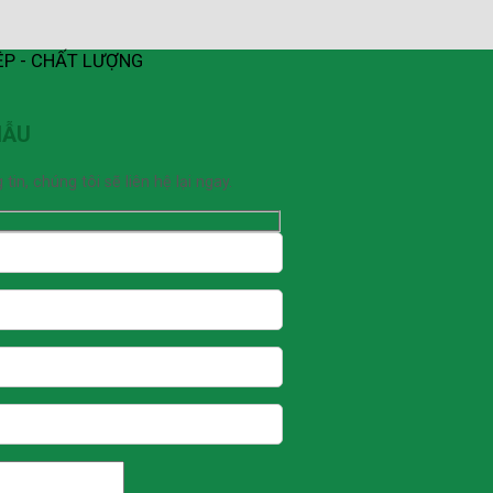
ỆP - CHẤT LƯỢNG
MẪU
n, chúng tôi sẽ liên hệ lại ngay.