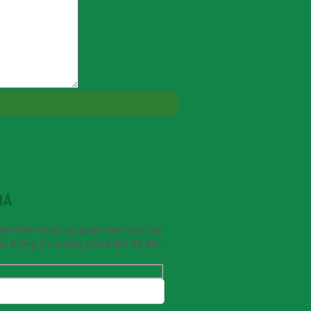
IÁ
ạnh nhận được sự quan tâm của Quý
 thông tin, chúng tôi sẽ liên hệ đến