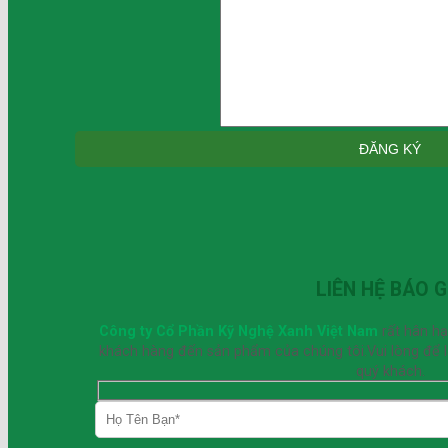
LIÊN HỆ BÁO G
Công ty Cổ Phần Kỹ Nghệ Xanh Việt Nam
rất hân h
khách hàng đến sản phẩm của chúng tôi.Vui lòng để lại
quý khách.