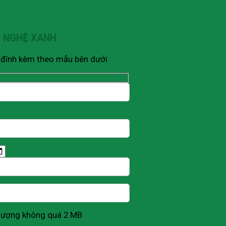
Ỹ NGHỆ XANH
V đính kèm theo mẫu bên dưới
g lượng không quá 2 MB