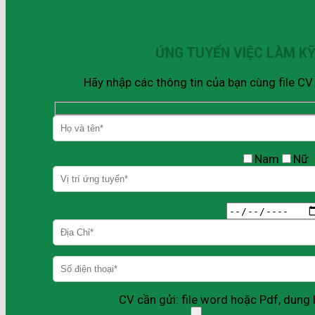
ỨNG TUYỂN VIỆC LÀM K
Hãy nhập các thông tin của bạn cùng file C
Nam
Nữ
CV cần gửi: file word hoặc Pdf, dun