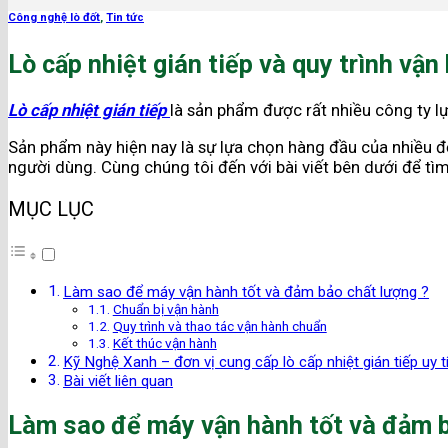
Công nghệ lò đốt
,
Tin tức
Lò cấp nhiệt gián tiếp và quy trình vậ
Lò cấp nhiệt gián tiếp
là sản phẩm được rất nhiều công ty l
Sản phẩm này hiện nay là sự lựa chọn hàng đầu của nhiều đ
người dùng. Cùng chúng tôi đến với bài viết bên dưới để tì
MỤC LỤC
Làm sao để máy vận hành tốt và đảm bảo chất lượng ?
Chuẩn bị vận hành
Quy trình và thao tác vận hành chuẩn
Kết thúc vận hành
Kỹ Nghệ Xanh – đơn vị cung cấp lò cấp nhiệt gián tiếp uy t
Bài viết liên quan
Làm sao để máy vận hành tốt và đảm b