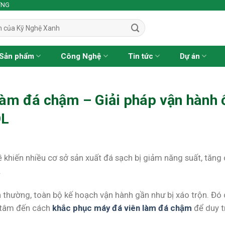
ỢNG
Sản phẩm
Công Nghệ
Tin tức
Dự án
làm đá chậm – Giải pháp vận hành 
OL
khiến nhiều cơ sở sản xuất đá sạch bị giảm năng suất, tăng c
.
 thường, toàn bộ kế hoạch vận hành gần như bị xáo trộn. Đó 
n tâm đến cách
khắc phục máy đá viên làm đá chậm
để duy tr