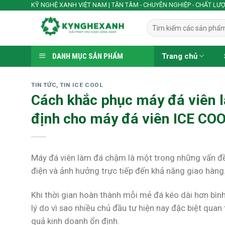
Skip
KỸ NGHỆ XANH VIỆT NAM | TẬN TÂM - CHUYÊN NGHIỆP - CHẤT LƯ
to
Tìm
content
kiếm:
DANH MỤC SẢN PHẨM
Trang chủ
TIN TỨC
,
TIN ICE COOL
Cách khắc phục máy đá viên 
định cho máy đá viên ICE CO
Máy đá viên làm đá chậm là một trong những vấn đề 
điện và ảnh hưởng trực tiếp đến khả năng giao hàng
Khi thời gian hoàn thành mỗi mẻ đá kéo dài hơn bình
lý do vì sao nhiều chủ đầu tư hiện nay đặc biệt qua
quả kinh doanh ổn định.