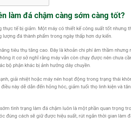
iên làm đá chậm càng sớm càng tốt?
 thực tế bị giảm. Một máy có thiết kế công suất tốt nhưng t
g lượng đá thành phẩm trong ngày thấp hơn dự kiến.
ăng tiêu thụ tăng cao. Đây là khoản chi phí âm thầm nhưng r
 Không ít cơ sở nghĩ rằng máy vẫn còn chạy được nên chưa cầ
 các bộ phận khác bị ảnh hưởng dây chuyền.
lạnh, giải nhiệt hoặc máy nén hoạt động trong trạng thái khôn
 điều này dễ dẫn đến hỏng hóc, giảm tuổi thọ linh kiện và tă
ý sớm tình trạng làm đá chậm luôn là một phần quan trọng tr
 đúng cách sẽ giữ được hiệu suất, rút ngắn thời gian làm đ