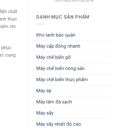
ở
Chức năng bình luận bị tắt
đá
Quản
an
lý
đến chất
toàn
chi
–
DANH MỤC SẢN PHẨM
hành thực
phí
Quy
thêm chi
trong
trình
xưởng
chuẩn
Kho lạnh bảo quản
chế
giúp
biến
hạn
Máy cấp đông nhanh
gỗ
c phục
chế
–
sự
vực cung
Máy chế biến gỗ
Giải
cố
pháp
và
tối
tăng
Máy chế biến nông sản
ưu
tuổi
vận
thọ
Máy chế biến thực phẩm
hành
thiết
và
bị
Máy ép
nâng
cao
Máy làm đá sạch
lợi
nhuận
Máy sấy
Máy sấy nhiệt độ cao