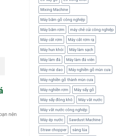
Mixing Machine
Máy băm gỗ công nghiệp
Máy băm rơm
máy chẻ củi công nghiệp
Máy cắt rơm
Máy cắt rơm rạ
Máy hun khói
Máy làm sạch
Máy làm đá
Máy làm đá viên
Máy mài dao
Máy nghiền gỗ mùn cưa
Máy nghiền gỗ thành mùn cưa
á
Máy nghiền rơm
Máy sấy gỗ
Máy sấy đông khô
Máy vắt nước
Máy vắt nước công nghiệp
 bạn nên
Máy ép nước
Sawdust Machine
Straw chopper
sàng lúa