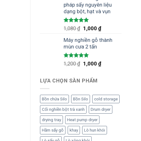
pháp sấy nguyên liệu
dạng bột, hạt và vụn
Được xếp
Giá
Giá
1,080
₫
1,000
₫
hạng
5.00
gốc
hiện
5 sao
Máy nghiền gỗ thành
là:
tại
mùn cưa 2 tấn
1,080 ₫.
là:
1,000 ₫.
Được xếp
Giá
Giá
1,200
₫
1,000
₫
hạng
5.00
gốc
hiện
5 sao
là:
tại
LỰA CHỌN SÀN PHẨM
1,200 ₫.
là:
1,000 ₫.
Bồn chứa Silo
Bồn Silo
cold storage
Cối nghiền bột trà xanh
Drum dryer
drying tray
Heat pump dryer
Hầm sấy gỗ
khay
Lò hun khói
Lò sấy gỗ
Lò xông khói