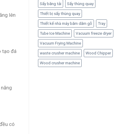
Sấy băng tải
Sấy thùng quay
Thiết bị sấy thùng quay
tăng lên
Thiết kế nhà máy băm dăm gỗ
Tray
Tube Ice Machine
Vacuum freeze dryer
Vacuum Frying Machine
ộ tạo đá
waste crusher machine
Wood Chipper
Wood crusher machine
ả năng
 đều có