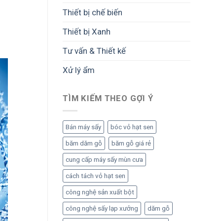
Thiết bị chế biến
Thiết bị Xanh
Tư vấn & Thiết kế
Xử lý ẩm
TÌM KIẾM THEO GỢI Ý
Bán máy sấy
bóc vỏ hạt sen
băm dăm gỗ
băm gỗ giá rẻ
cung cấp máy sấy mùn cưa
cách tách vỏ hạt sen
công nghệ sản xuất bột
công nghệ sấy lạp xưởng
dăm gỗ