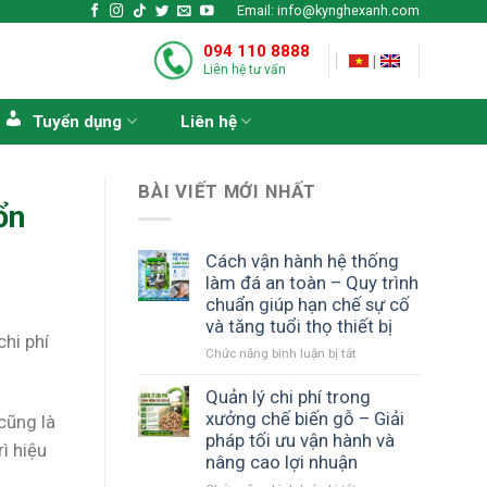
Email: info@kynghexanh.com
094 110 8888
|
Liên hệ tư vấn
Tuyển dụng
Liên hệ
BÀI VIẾT MỚI NHẤT
ổn
Cách vận hành hệ thống
làm đá an toàn – Quy trình
chuẩn giúp hạn chế sự cố
và tăng tuổi thọ thiết bị
hi phí
ở
Chức năng bình luận bị tắt
Cách
vận
Quản lý chi phí trong
hành
xưởng chế biến gỗ – Giải
cũng là
hệ
pháp tối ưu vận hành và
ì hiệu
thống
nâng cao lợi nhuận
làm