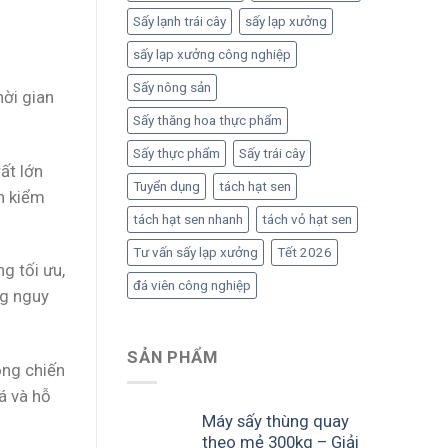
Sấy lạnh trái cây
sấy lạp xưởng
sấy lạp xưởng công nghiệp
Sấy nông sản
hời gian
Sấy thăng hoa thực phẩm
Sấy thực phẩm
Sấy trái cây
ất lớn
Tuyển dụng
tách hạt sen
n kiểm
tách hạt sen nhanh
tách vỏ hạt sen
Tư vấn sấy lạp xưởng
Tết 2026
g tối ưu,
đá viên công nghiệp
ng nguy
SẢN PHẨM
ong chiến
á và hỗ
Máy sấy thùng quay
theo mẻ 300kg – Giải