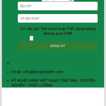
CV cần gửi: file word hoặc Pdf, dung lượng
không quá 2 MB
Email: info@kynghexanh.com
KỸ NGHỆ XANH VIỆT NAM | TẬN TÂM - CHUYÊN
NGHIỆP - CHẤT LƯỢNG