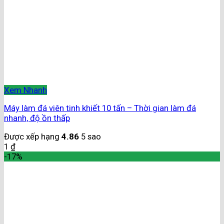
Xem Nhanh
Máy làm đá viên tinh khiết 10 tấn – Thời gian làm đá
nhanh, độ ồn thấp
Được xếp hạng
4.86
5 sao
1
₫
-17%