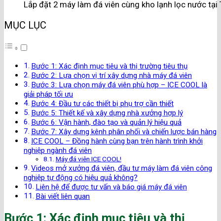
Lắp đặt 2 máy làm đá viên cùng kho lạnh lọc nước tại 
MỤC LỤC
Bước 1: Xác định mục tiêu và thị trường tiêu thụ
Bước 2: Lựa chọn vị trí xây dựng nhà máy đá viên
Bước 3: Lựa chọn máy đá viên phù hợp – ICE COOL là
giải pháp tối ưu
Bước 4: Đầu tư các thiết bị phụ trợ cần thiết
Bước 5: Thiết kế và xây dựng nhà xưởng hợp lý
Bước 6: Vận hành, đào tạo và quản lý hiệu quả
Bước 7: Xây dựng kênh phân phối và chiến lược bán hàng
ICE COOL – Đồng hành cùng bạn trên hành trình khởi
nghiệp ngành đá viên
Máy đá viên ICE COOL!
Videos mở xưởng đá viên, đầu tư máy làm đá viên công
nghiệp tự động có hiệu quả không?
Liên hệ để được tư vấn và báo giá máy đá viên
Bài viết liên quan
Bước 1: Xác định mục tiêu và thị