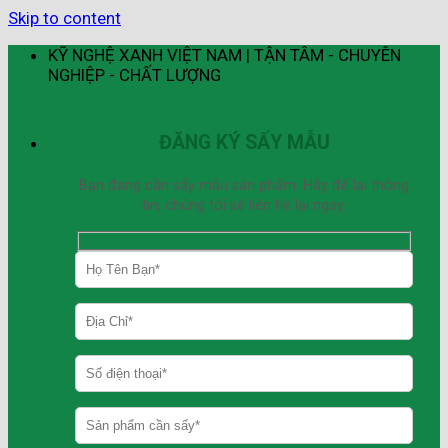
Skip to content
KỸ NGHỆ XANH VIỆT NAM | TẬN TÂM - CHUYÊN
NGHIỆP - CHẤT LƯỢNG
ĐĂNG KÝ SẤY MẪU
Bạn đang cần sấy mẫu sản phẩm. Hãy để lại thông
tin, chúng tôi sẽ liên hệ lại ngay.