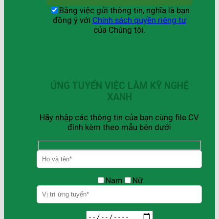
Bằng việc gửi thông tin, nghĩa là bạn
đồng ý với
Chính sách quyền riêng tư
của Chúng tôi.
ỨNG TUYỂN VIỆC LÀM KỸ NGHỆ
XANH
Hãy nhập các thông tin của bạn cùng file CV
đính kèm theo mẫu bên dưới
Nam
Nữ