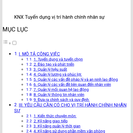
KNX Tuyển dụng vị trí hành chính nhân sự
MỤC LỤC
I. MÔ TẢ CÔNG VIỆC
1. Tuyển dụng và tuyển chọn
2. Đào tạo và phát triển
3. Quản lý hiệu suất
4. Quản lý lương và phúc lợi:
5. Quản lý các vấn đề pháp lý và an ninh lao động
6. Quản lý các vấn đề liên quan đến nhân viên
7. Quản lý mối quan hệ lao động
8. Quản lý thông tin nhân viên
9. Đưa ra chính sách và quy định:
III. YÊU CẦU CẦN CÓ CHO VỊ TRÍ HÀNH CHÍNH NHÂN
SỰ
1. Kiến thức chuyên môn:
2. Kỹ năng giao tiếp
3. Kỹ năng quản lý thời gian
4. Kỹ năng sử dụng phần mềm văn phòng