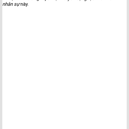
nhân sự
này.