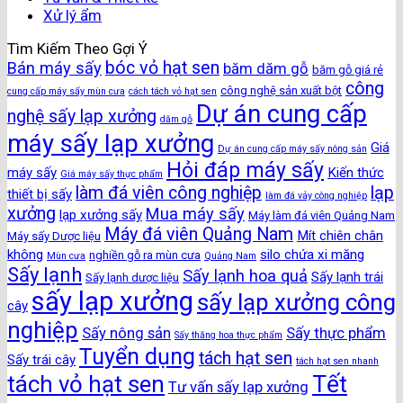
Xử lý ẩm
Tìm Kiếm Theo Gợi Ý
bóc vỏ hạt sen
Bán máy sấy
băm dăm gỗ
băm gỗ giá rẻ
công
công nghệ sản xuất bột
cung cấp máy sấy mùn cưa
cách tách vỏ hạt sen
Dự án cung cấp
nghệ sấy lạp xưởng
dăm gỗ
máy sấy lạp xưởng
Giá
Dự án cung cấp máy sấy nông sản
Hỏi đáp máy sấy
máy sấy
Kiến thức
Giá máy sấy thực phẩm
làm đá viên công nghiệp
lạp
thiết bị sấy
làm đá vảy công nghiệp
xưởng
Mua máy sấy
lạp xưởng sấy
Máy làm đá viên Quảng Nam
Máy đá viên Quảng Nam
Mít chiên chân
Máy sấy Dược liệu
không
silo chứa xi măng
nghiền gỗ ra mùn cưa
Mùn cưa
Quảng Nam
Sấy lạnh
Sấy lạnh hoa quả
Sấy lạnh trái
Sấy lạnh dược liệu
sấy lạp xưởng
sấy lạp xưởng công
cây
nghiệp
Sấy nông sản
Sấy thực phẩm
Sấy thăng hoa thực phẩm
Tuyển dụng
tách hạt sen
Sấy trái cây
tách hạt sen nhanh
Tết
tách vỏ hạt sen
Tư vấn sấy lạp xưởng