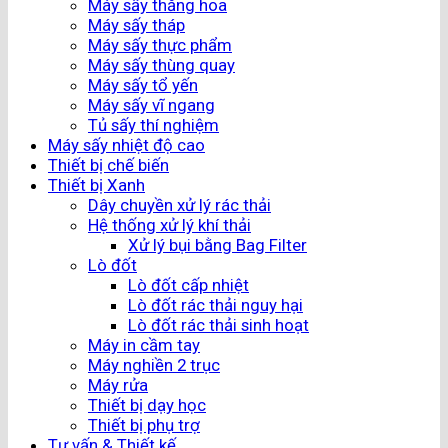
Máy sấy thăng hoa
Máy sấy tháp
Máy sấy thực phẩm
Máy sấy thùng quay
Máy sấy tổ yến
Máy sấy vĩ ngang
Tủ sấy thí nghiệm
Máy sấy nhiệt độ cao
Thiết bị chế biến
Thiết bị Xanh
Dây chuyền xử lý rác thải
Hệ thống xử lý khí thải
Xử lý bụi bằng Bag Filter
Lò đốt
Lò đốt cấp nhiệt
Lò đốt rác thải nguy hại
Lò đốt rác thải sinh hoạt
Máy in cầm tay
Máy nghiền 2 trục
Máy rửa
Thiết bị dạy học
Thiết bị phụ trợ
Tư vấn & Thiết kế