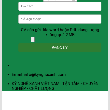
CV cần gửi: file word hoặc Pdf, dung lượng
không quá 2 MB
Email: info@kynghexanh.com
KỸ NGHỆ XANH VIỆT NAM | TẬN TÂM - CHUYÊN
NGHIỆP - CHẤT LƯỢNG