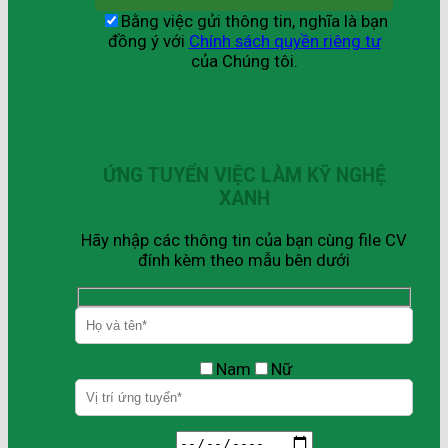
Bằng việc gửi thông tin, nghĩa là bạn
đồng ý với
Chính sách quyền riêng tư
của Chúng tôi.
ỨNG TUYỂN VIỆC LÀM KỸ NGHỆ
XANH
Hãy nhập các thông tin của bạn cùng file CV
đính kèm theo mẫu bên dưới
Nam
Nữ