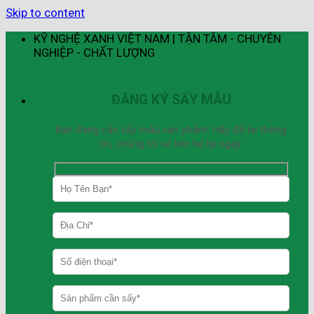
Skip to content
KỸ NGHỆ XANH VIỆT NAM | TẬN TÂM - CHUYÊN
NGHIỆP - CHẤT LƯỢNG
ĐĂNG KÝ SẤY MẪU
Bạn đang cần sấy mẫu sản phẩm. Hãy để lại thông
tin, chúng tôi sẽ liên hệ lại ngay.