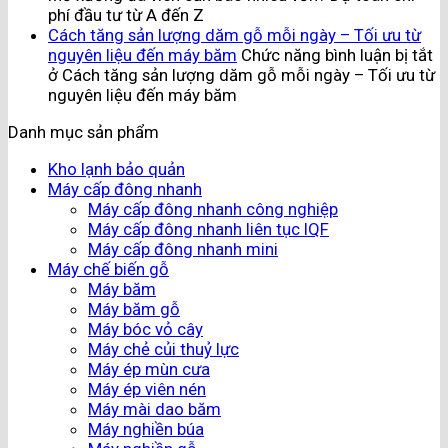
phí đầu tư từ A đến Z
Cách tăng sản lượng dăm gỗ mỗi ngày – Tối ưu từ
nguyên liệu đến máy băm
Chức năng bình luận bị tắt
ở Cách tăng sản lượng dăm gỗ mỗi ngày – Tối ưu từ
nguyên liệu đến máy băm
Danh mục sản phẩm
Kho lạnh bảo quản
Máy cấp đông nhanh
Máy cấp đông nhanh công nghiệp
Máy cấp đông nhanh liên tục IQF
Máy cấp đông nhanh mini
Máy chế biến gỗ
Máy băm
Máy băm gỗ
Máy bóc vỏ cây
Máy chẻ củi thuỷ lực
Máy ép mùn cưa
Máy ép viên nén
Máy mài dao băm
Máy nghiền búa