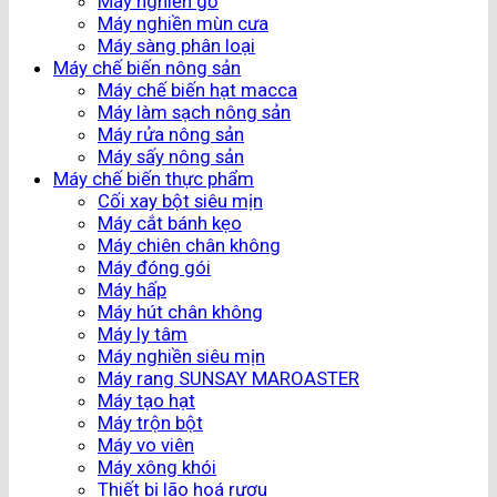
Máy nghiền gỗ
Máy nghiền mùn cưa
Máy sàng phân loại
Máy chế biến nông sản
Máy chế biến hạt macca
Máy làm sạch nông sản
Máy rửa nông sản
Máy sấy nông sản
Máy chế biến thực phẩm
Cối xay bột siêu mịn
Máy cắt bánh kẹo
Máy chiên chân không
Máy đóng gói
Máy hấp
Máy hút chân không
Máy ly tâm
Máy nghiền siêu mịn
Máy rang SUNSAY MAROASTER
Máy tạo hạt
Máy trộn bột
Máy vo viên
Máy xông khói
Thiết bị lão hoá rượu