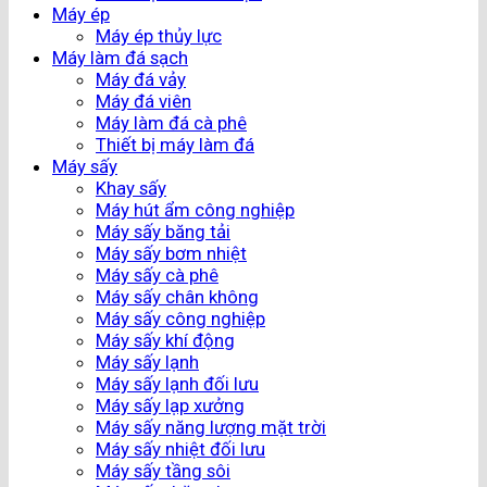
Máy ép
Máy ép thủy lực
Máy làm đá sạch
Máy đá vảy
Máy đá viên
Máy làm đá cà phê
Thiết bị máy làm đá
Máy sấy
Khay sấy
Máy hút ẩm công nghiệp
Máy sấy băng tải
Máy sấy bơm nhiệt
Máy sấy cà phê
Máy sấy chân không
Máy sấy công nghiệp
Máy sấy khí động
Máy sấy lạnh
Máy sấy lạnh đối lưu
Máy sấy lạp xưởng
Máy sấy năng lượng mặt trời
Máy sấy nhiệt đối lưu
Máy sấy tầng sôi