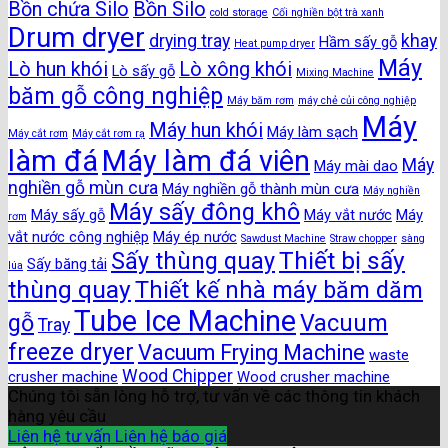
Bồn chứa Silo
Bồn Silo
cold storage
Cối nghiền bột trà xanh
Drum dryer
drying tray
khay
Hầm sấy gỗ
Heat pump dryer
Máy
Lò hun khói
Lò xông khói
Lò sấy gỗ
Mixing Machine
băm gỗ công nghiệp
Máy băm rơm
máy chẻ củi công nghiệp
Máy
Máy hun khói
Máy làm sạch
Máy cắt rơm
Máy cắt rơm rạ
làm đá
Máy làm đá viên
Máy
Máy mài dao
nghiền gỗ mùn cưa
Máy nghiền gỗ thành mùn cưa
Máy nghiền
Máy sấy đông khô
Máy sấy gỗ
Máy vắt nước
Máy
rơm
vắt nước công nghiệp
Máy ép nước
Sawdust Machine
Straw chopper
sàng
Thiết bị sấy
Sấy thùng quay
Sấy băng tải
lúa
thùng quay
Thiết kế nhà máy băm dăm
Tube Ice Machine
gỗ
Vacuum
Tray
freeze dryer
Vacuum Frying Machine
waste
Wood Chipper
crusher machine
Wood crusher machine
Chúng tôi sẵn lòng hỗ trợ, tư vấn về các thông tin khách
hàng yêu cầu
Liên hệ tư vấn
Liên hệ báo giá