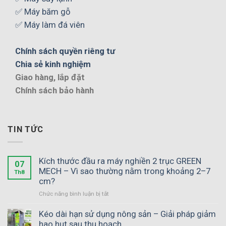
✅ Máy băm gỗ
✅ Máy làm đá viên
Chính sách quyền riêng tư
Chia sẻ kinh nghiệm
Giao hàng, lắp đặt
Chính sách bảo hành
TIN TỨC
Kích thước đầu ra máy nghiền 2 trục GREEN
07
MECH – Vì sao thường nằm trong khoảng 2–7
Th8
cm?
ở
Chức năng bình luận bị tắt
Kích
thước
Kéo dài hạn sử dụng nông sản – Giải pháp giảm
đầu
hao hụt sau thu hoạch