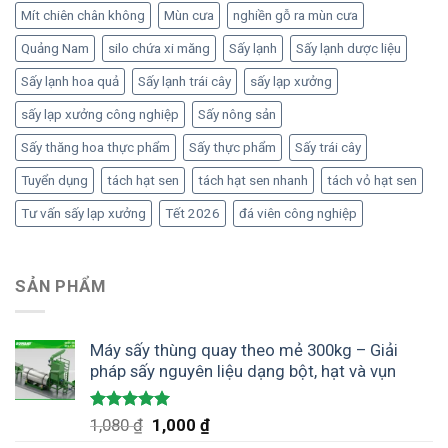
Mít chiên chân không
Mùn cưa
nghiền gỗ ra mùn cưa
Quảng Nam
silo chứa xi măng
Sấy lạnh
Sấy lạnh dược liệu
Sấy lạnh hoa quả
Sấy lạnh trái cây
sấy lạp xưởng
sấy lạp xưởng công nghiệp
Sấy nông sản
Sấy thăng hoa thực phẩm
Sấy thực phẩm
Sấy trái cây
Tuyển dụng
tách hạt sen
tách hạt sen nhanh
tách vỏ hạt sen
Tư vấn sấy lạp xưởng
Tết 2026
đá viên công nghiệp
SẢN PHẨM
Máy sấy thùng quay theo mẻ 300kg – Giải
pháp sấy nguyên liệu dạng bột, hạt và vụn
Được xếp
Giá
Giá
1,080
₫
1,000
₫
hạng
5.00
gốc
hiện