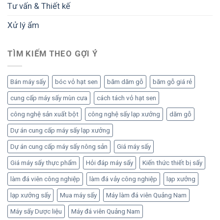
Tư vấn & Thiết kế
Xử lý ẩm
TÌM KIẾM THEO GỢI Ý
Bán máy sấy
bóc vỏ hạt sen
băm dăm gỗ
băm gỗ giá rẻ
cung cấp máy sấy mùn cưa
cách tách vỏ hạt sen
công nghệ sản xuất bột
công nghệ sấy lạp xưởng
dăm gỗ
Dự án cung cấp máy sấy lạp xưởng
Dự án cung cấp máy sấy nông sản
Giá máy sấy
Giá máy sấy thực phẩm
Hỏi đáp máy sấy
Kiến thức thiết bị sấy
làm đá viên công nghiệp
làm đá vảy công nghiệp
lạp xưởng
lạp xưởng sấy
Mua máy sấy
Máy làm đá viên Quảng Nam
Máy sấy Dược liệu
Máy đá viên Quảng Nam