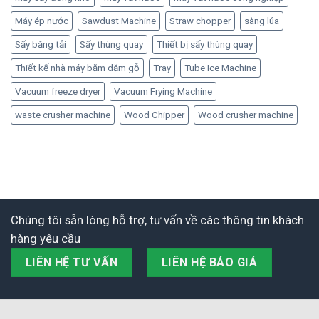
Máy ép nước
Sawdust Machine
Straw chopper
sàng lúa
Sấy băng tải
Sấy thùng quay
Thiết bị sấy thùng quay
Thiết kế nhà máy băm dăm gỗ
Tray
Tube Ice Machine
Vacuum freeze dryer
Vacuum Frying Machine
waste crusher machine
Wood Chipper
Wood crusher machine
Chúng tôi sẵn lòng hỗ trợ, tư vấn về các thông tin khách
hàng yêu cầu
LIÊN HỆ TƯ VẤN
LIÊN HỆ BÁO GIÁ