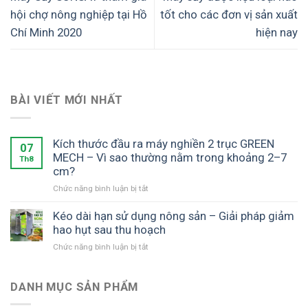
hội chợ nông nghiệp tại Hồ
tốt cho các đơn vị sản xuất
Chí Minh 2020
hiện nay
BÀI VIẾT MỚI NHẤT
Kích thước đầu ra máy nghiền 2 trục GREEN
07
MECH – Vì sao thường nằm trong khoảng 2–7
Th8
cm?
ở
Chức năng bình luận bị tắt
Kích
thước
Kéo dài hạn sử dụng nông sản – Giải pháp giảm
đầu
hao hụt sau thu hoạch
ra
ở
Chức năng bình luận bị tắt
máy
Kéo
nghiền
dài
2
hạn
DANH MỤC SẢN PHẨM
trục
sử
GREEN