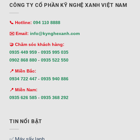
CÔNG TY CỔ PHẦN KỸ NGHỆ XANH VIỆT NAM
📞 Hotline:
094 110 8888
✉️ Email:
info@kynghexanh.com
🤝 Chăm sóc khách hàng:
0935 449 959
-
0935 995 035
0902 868 880
-
0935 522 550
📍 Miền Bắc:
0934 722 447
-
0935 940 886
📍 Miền Nam:
0935 626 585
-
0935 368 292
TIN NỔI BẬT
✅ Máy sấy lạnh