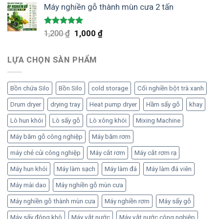
5 sao
Máy nghiền gỗ thành mùn cưa 2 tấn
là:
tại
1,080 ₫.
là:
1,000 ₫.
Được xếp
Giá
Giá
1,200
₫
1,000
₫
hạng
5.00
gốc
hiện
5 sao
là:
tại
LỰA CHỌN SÀN PHẨM
1,200 ₫.
là:
1,000 ₫.
Bồn chứa Silo
Bồn Silo
cold storage
Cối nghiền bột trà xanh
Drum dryer
drying tray
Heat pump dryer
Hầm sấy gỗ
khay
Lò hun khói
Lò sấy gỗ
Lò xông khói
Mixing Machine
Máy băm gỗ công nghiệp
Máy băm rơm
máy chẻ củi công nghiệp
Máy cắt rơm
Máy cắt rơm rạ
Máy hun khói
Máy làm sạch
Máy làm đá
Máy làm đá viên
Máy mài dao
Máy nghiền gỗ mùn cưa
Máy nghiền gỗ thành mùn cưa
Máy nghiền rơm
Máy sấy gỗ
Máy sấy đông khô
Máy vắt nước
Máy vắt nước công nghiệp