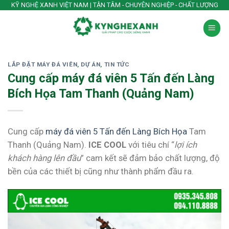
Skip
KỸ NGHỆ XANH VIỆT NAM | TẬN TÂM - CHUYÊN NGHIỆP - CHẤT LƯỢNG
to
content
LẮP ĐẶT MÁY ĐÁ VIÊN
,
DỰ ÁN
,
TIN TỨC
Cung cấp máy đá viên 5 Tấn đến Làng
Bích Họa Tam Thanh (Quảng Nam)
Cung cấp
máy đá viên 5 Tấn đến Làng Bích Họa
Tam
Thanh (Quảng Nam).
ICE COOL
với tiêu chí “
lợi ích
khách hàng lên đầu
” cam kết sẽ đảm bảo chất lượng, độ
bền của các thiết bị cũng như thành phẩm đầu ra.