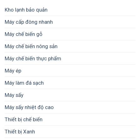
dụng
MECH
nông
–
Kho lạnh bảo quản
sản
Vì
–
sao
Máy cấp đông nhanh
Giải
thường
pháp
nằm
Máy chế biến gỗ
giảm
trong
hao
khoảng
hụt
Máy chế biến nông sản
2–
sau
7
thu
Máy chế biến thực phẩm
cm?
hoạch
Máy ép
Máy làm đá sạch
Máy sấy
Máy sấy nhiệt độ cao
Thiết bị chế biến
Thiết bị Xanh