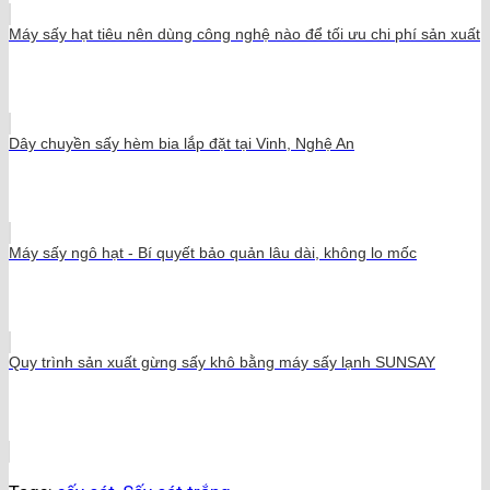
Máy sấy hạt tiêu nên dùng công nghệ nào để tối ưu chi phí sản xuất
Dây chuyền sấy hèm bia lắp đặt tại Vinh, Nghệ An
Máy sấy ngô hạt - Bí quyết bảo quản lâu dài, không lo mốc
Quy trình sản xuất gừng sấy khô bằng máy sấy lạnh SUNSAY