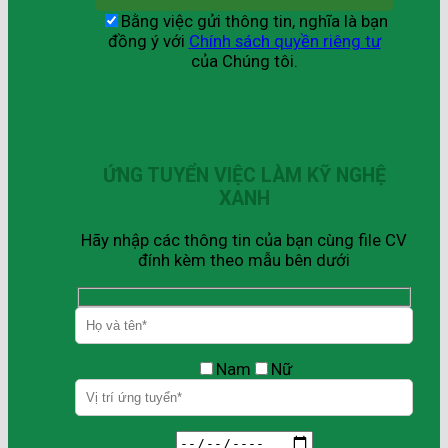
Bằng việc gửi thông tin, nghĩa là bạn
đồng ý với
Chính sách quyền riêng tư
của Chúng tôi.
ỨNG TUYỂN VIỆC LÀM KỸ NGHỆ
XANH
Hãy nhập các thông tin của bạn cùng file CV
đính kèm theo mẫu bên dưới
Nam
Nữ