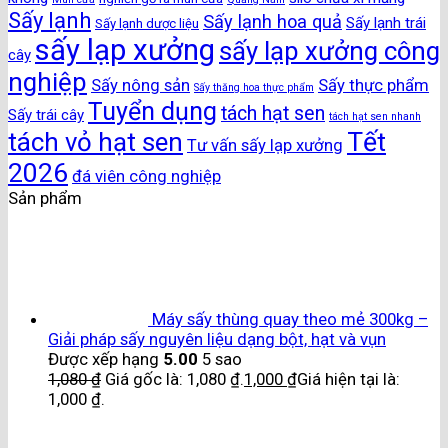
Sấy lạnh
Sấy lạnh hoa quả
Sấy lạnh trái
Sấy lạnh dược liệu
sấy lạp xưởng
sấy lạp xưởng công
cây
nghiệp
Sấy nông sản
Sấy thực phẩm
Sấy thăng hoa thực phẩm
Tuyển dụng
tách hạt sen
Sấy trái cây
tách hạt sen nhanh
Tết
tách vỏ hạt sen
Tư vấn sấy lạp xưởng
2026
đá viên công nghiệp
Sản phẩm
Máy sấy thùng quay theo mẻ 300kg –
Giải pháp sấy nguyên liệu dạng bột, hạt và vụn
Được xếp hạng
5.00
5 sao
1,080
₫
Giá gốc là: 1,080 ₫.
1,000
₫
Giá hiện tại là:
1,000 ₫.