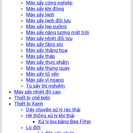
Máy sấy công nghiệp
Máy sấy khí động
Máy sấy lạnh
Máy sấy lạnh đối lưu
Máy sấy lạp xưởng
Máy sấy năng lượng mặt trời
Máy sấy nhiệt đối lưu
Máy sấy tầng sôi
Máy sấy thăng hoa
Máy sấy tháp
Máy sấy thực phẩm
Máy sấy thùng quay
Máy sấy tổ yến
Máy sấy vĩ ngang
Tủ sấy thí nghiệm
Máy sấy nhiệt độ cao
Thiết bị chế biến
Thiết bị Xanh
Dây chuyền xử lý rác thải
Hệ thống xử lý khí thải
Xử lý bụi bằng Bag Filter
Lò đốt