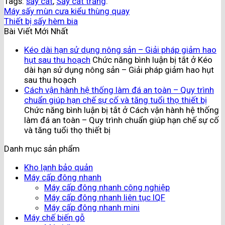
Tags:
sấy cát
,
Sấy cát trắng
.
Máy sấy mùn cưa kiểu thùng quay
Thiết bị sấy hèm bia
Bài Viết Mới Nhất
Kéo dài hạn sử dụng nông sản – Giải pháp giảm hao
hụt sau thu hoạch
Chức năng bình luận bị tắt
ở Kéo
dài hạn sử dụng nông sản – Giải pháp giảm hao hụt
sau thu hoạch
Cách vận hành hệ thống làm đá an toàn – Quy trình
chuẩn giúp hạn chế sự cố và tăng tuổi thọ thiết bị
Chức năng bình luận bị tắt
ở Cách vận hành hệ thống
làm đá an toàn – Quy trình chuẩn giúp hạn chế sự cố
và tăng tuổi thọ thiết bị
Danh mục sản phẩm
Kho lạnh bảo quản
Máy cấp đông nhanh
Máy cấp đông nhanh công nghiệp
Máy cấp đông nhanh liên tục IQF
Máy cấp đông nhanh mini
Máy chế biến gỗ