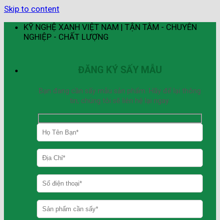
Skip to content
KỸ NGHỆ XANH VIỆT NAM | TẬN TÂM - CHUYÊN
NGHIỆP - CHẤT LƯỢNG
ĐĂNG KÝ SẤY MẪU
Bạn đang cần sấy mẫu sản phẩm. Hãy để lại thông
tin, chúng tôi sẽ liên hệ lại ngay.