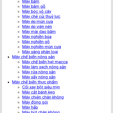
Máy băm
Máy băm gỗ
Máy bóc vỏ cây
Máy chẻ củi thuỷ lực
Máy ép mùn cưa
Máy ép viên nén
Máy mài dao băm
Máy nghiền búa
Máy nghiền gỗ
Máy nghiền mùn cưa
Máy sàng phân loại
Máy chế biến nông sản
Máy chế biến hạt macca
Máy làm sạch nông sản
Máy rửa nông sản
Máy sấy nông sản
Máy chế biến thực phẩm
Cối xay bột siêu mịn
Máy cắt bánh kẹo
Máy chiên chân không
Máy đóng gói
Máy hấp
Máy hút chân không