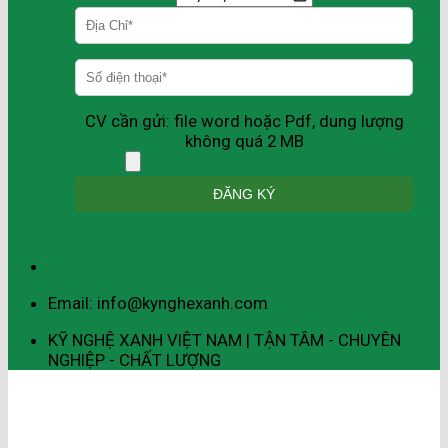
CV cần gửi: file word hoặc Pdf, dung lượng
không quá 2 MB
Email: info@kynghexanh.com
KỸ NGHỆ XANH VIỆT NAM | TẬN TÂM - CHUYÊN
NGHIỆP - CHẤT LƯỢNG