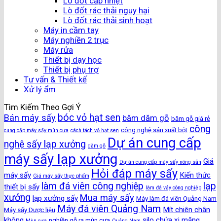
Lò đốt cấp nhiệt
Lò đốt rác thải nguy hại
Lò đốt rác thải sinh hoạt
Máy in cầm tay
Máy nghiền 2 trục
Máy rửa
Thiết bị dạy học
Thiết bị phụ trợ
Tư vấn & Thiết kế
Xử lý ẩm
Tìm Kiếm Theo Gợi Ý
bóc vỏ hạt sen
Bán máy sấy
băm dăm gỗ
băm gỗ giá rẻ
công
công nghệ sản xuất bột
cung cấp máy sấy mùn cưa
cách tách vỏ hạt sen
Dự án cung cấp
nghệ sấy lạp xưởng
dăm gỗ
máy sấy lạp xưởng
Giá
Dự án cung cấp máy sấy nông sản
Hỏi đáp máy sấy
máy sấy
Kiến thức
Giá máy sấy thực phẩm
làm đá viên công nghiệp
lạp
thiết bị sấy
làm đá vảy công nghiệp
xưởng
Mua máy sấy
lạp xưởng sấy
Máy làm đá viên Quảng Nam
Máy đá viên Quảng Nam
Mít chiên chân
Máy sấy Dược liệu
không
silo chứa xi măng
nghiền gỗ ra mùn cưa
Mùn cưa
Quảng Nam