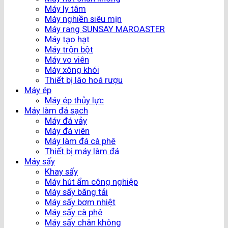
Máy ly tâm
Máy nghiền siêu mịn
Máy rang SUNSAY MAROASTER
Máy tạo hạt
Máy trộn bột
Máy vo viên
Máy xông khói
Thiết bị lão hoá rượu
Máy ép
Máy ép thủy lực
Máy làm đá sạch
Máy đá vảy
Máy đá viên
Máy làm đá cà phê
Thiết bị máy làm đá
Máy sấy
Khay sấy
Máy hút ẩm công nghiệp
Máy sấy băng tải
Máy sấy bơm nhiệt
Máy sấy cà phê
Máy sấy chân không