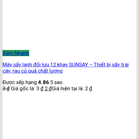
Xem Nhanh
Máy sấy lạnh đối lưu 12 khay SUNSAY – Thiết bị sấy trái
cây, rau củ quả chất lượng
Được xếp hạng
4.86
5 sao
3
₫
Giá gốc là: 3 ₫.
2
₫
Giá hiện tại là: 2 ₫.