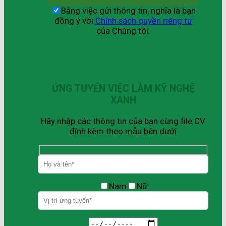
Bằng việc gửi thông tin, nghĩa là bạn
đồng ý với
Chính sách quyền riêng tư
của Chúng tôi.
ỨNG TUYỂN VIỆC LÀM KỸ NGHỆ
XANH
Hãy nhập các thông tin của bạn cùng file CV
đính kèm theo mẫu bên dưới
Nam
Nữ