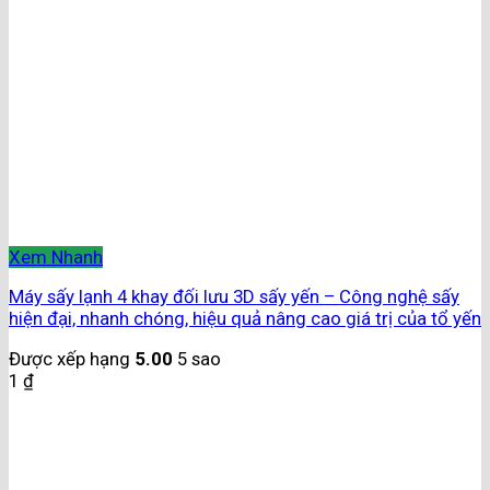
Xem Nhanh
Máy sấy lạnh 4 khay đối lưu 3D sấy yến – Công nghệ sấy
hiện đại, nhanh chóng, hiệu quả nâng cao giá trị của tổ yến
Được xếp hạng
5.00
5 sao
1
₫