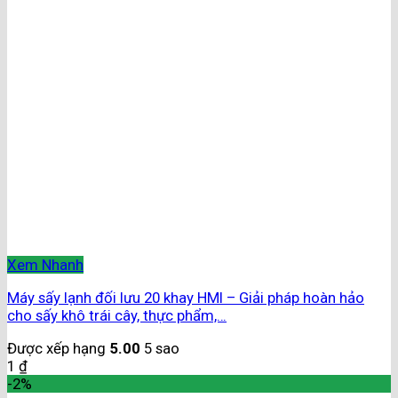
Xem Nhanh
Máy sấy lạnh đối lưu 20 khay HMI – Giải pháp hoàn hảo
cho sấy khô trái cây, thực phẩm,…
Được xếp hạng
5.00
5 sao
1
₫
-2%