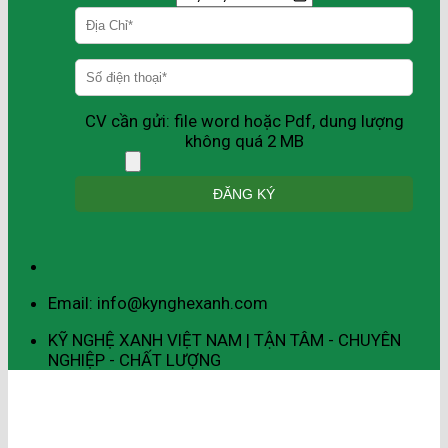
CV cần gửi: file word hoặc Pdf, dung lượng
không quá 2 MB
Email: info@kynghexanh.com
KỸ NGHỆ XANH VIỆT NAM | TẬN TÂM - CHUYÊN
NGHIỆP - CHẤT LƯỢNG