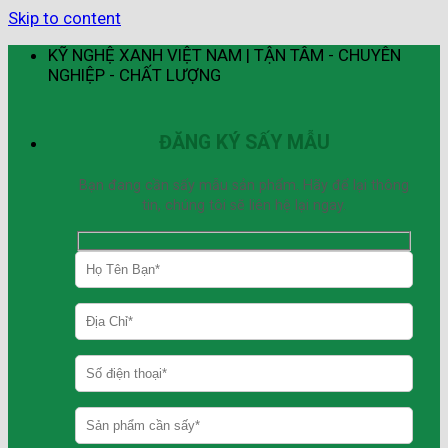
Skip to content
KỸ NGHỆ XANH VIỆT NAM | TẬN TÂM - CHUYÊN
NGHIỆP - CHẤT LƯỢNG
ĐĂNG KÝ SẤY MẪU
Bạn đang cần sấy mẫu sản phẩm. Hãy để lại thông
tin, chúng tôi sẽ liên hệ lại ngay.