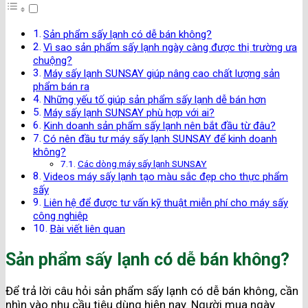
Sản phẩm sấy lạnh có dễ bán không?
Vì sao sản phẩm sấy lạnh ngày càng được thị trường ưa
chuộng?
Máy sấy lạnh SUNSAY giúp nâng cao chất lượng sản
phẩm bán ra
Những yếu tố giúp sản phẩm sấy lạnh dễ bán hơn
Máy sấy lạnh SUNSAY phù hợp với ai?
Kinh doanh sản phẩm sấy lạnh nên bắt đầu từ đâu?
Có nên đầu tư máy sấy lạnh SUNSAY để kinh doanh
không?
Các dòng máy sấy lạnh SUNSAY
Videos máy sấy lạnh tạo màu sắc đẹp cho thực phẩm
sấy
Liên hệ để được tư vấn kỹ thuật miễn phí cho máy sấy
công nghiệp
Bài viết liên quan
Sản phẩm sấy lạnh có dễ bán không?
Để trả lời câu hỏi sản phẩm sấy lạnh có dễ bán không, cần
nhìn vào nhu cầu tiêu dùng hiện nay. Người mua ngày