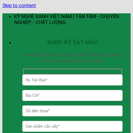
Skip to content
KỸ NGHỆ XANH VIỆT NAM | TẬN TÂM - CHUYÊN
NGHIỆP - CHẤT LƯỢNG
ĐĂNG KÝ SẤY MẪU
Bạn đang cần sấy mẫu sản phẩm. Hãy để lại thông
tin, chúng tôi sẽ liên hệ lại ngay.