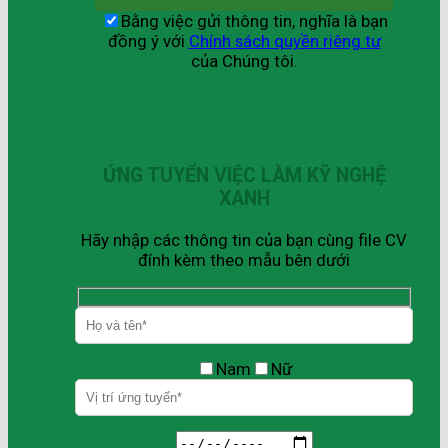
Bằng việc gửi thông tin, nghĩa là bạn
đồng ý với
Chính sách quyền riêng tư
của Chúng tôi.
ỨNG TUYỂN VIỆC LÀM KỸ NGHỆ
XANH
Hãy nhập các thông tin của bạn cùng file CV
đính kèm theo mẫu bên dưới
Nam
Nữ