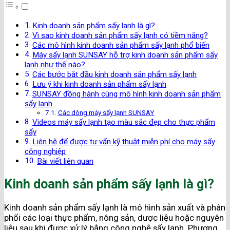
Kinh doanh sản phẩm sấy lạnh là gì?
Vì sao kinh doanh sản phẩm sấy lạnh có tiềm năng?
Các mô hình kinh doanh sản phẩm sấy lạnh phổ biến
Máy sấy lạnh SUNSAY hỗ trợ kinh doanh sản phẩm sấy
lạnh như thế nào?
Các bước bắt đầu kinh doanh sản phẩm sấy lạnh
Lưu ý khi kinh doanh sản phẩm sấy lạnh
SUNSAY đồng hành cùng mô hình kinh doanh sản phẩm
sấy lạnh
Các dòng máy sấy lạnh SUNSAY
Videos máy sấy lạnh tạo màu sắc đẹp cho thực phẩm
sấy
Liên hệ để được tư vấn kỹ thuật miễn phí cho máy sấy
công nghiệp
Bài viết liên quan
Kinh doanh sản phẩm sấy lạnh là gì?
Kinh doanh sản phẩm sấy lạnh là mô hình sản xuất và phân
phối các loại thực phẩm, nông sản, dược liệu hoặc nguyên
liệu sau khi được xử lý bằng công nghệ sấy lạnh. Phương