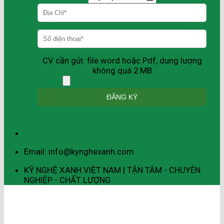
CV cần gửi: file word hoặc Pdf, dung lượng
không quá 2 MB
Email: info@kynghexanh.com
KỸ NGHỆ XANH VIỆT NAM | TẬN TÂM - CHUYÊN
NGHIỆP - CHẤT LƯỢNG