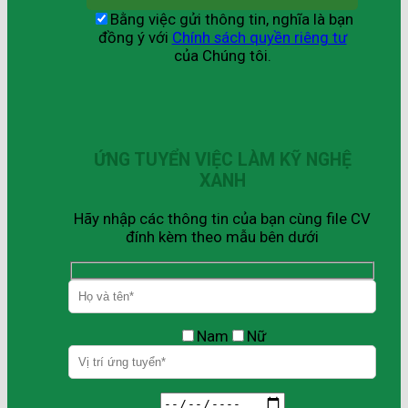
Bằng việc gửi thông tin, nghĩa là bạn
đồng ý với
Chính sách quyền riêng tư
của Chúng tôi.
ỨNG TUYỂN VIỆC LÀM KỸ NGHỆ
XANH
Hãy nhập các thông tin của bạn cùng file CV
đính kèm theo mẫu bên dưới
Nam
Nữ