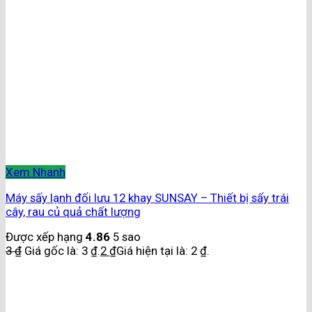
Xem Nhanh
Máy sấy lạnh đối lưu 12 khay SUNSAY – Thiết bị sấy trái
cây, rau củ quả chất lượng
Được xếp hạng
4.86
5 sao
3
₫
Giá gốc là: 3 ₫.
2
₫
Giá hiện tại là: 2 ₫.