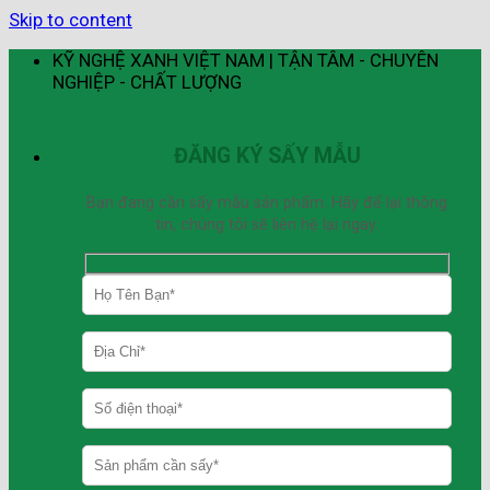
Skip to content
KỸ NGHỆ XANH VIỆT NAM | TẬN TÂM - CHUYÊN
NGHIỆP - CHẤT LƯỢNG
ĐĂNG KÝ SẤY MẪU
Bạn đang cần sấy mẫu sản phẩm. Hãy để lại thông
tin, chúng tôi sẽ liên hệ lại ngay.