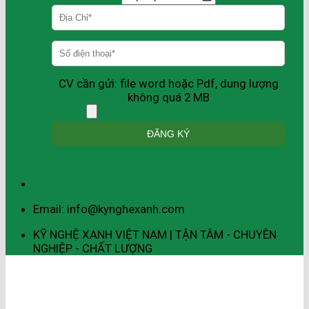
CV cần gửi: file word hoặc Pdf, dung lượng
không quá 2 MB
Email: info@kynghexanh.com
KỸ NGHỆ XANH VIỆT NAM | TẬN TÂM - CHUYÊN
NGHIỆP - CHẤT LƯỢNG