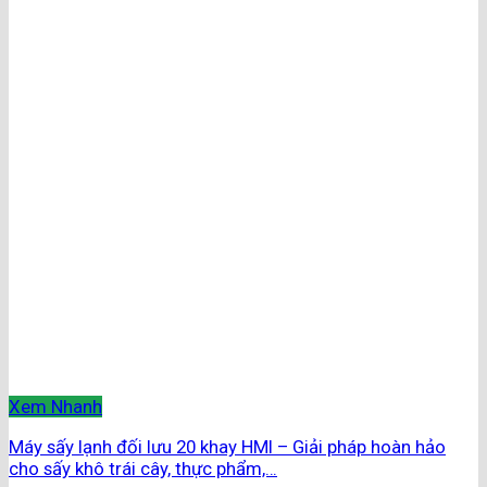
Xem Nhanh
Máy sấy lạnh đối lưu 20 khay HMI – Giải pháp hoàn hảo
cho sấy khô trái cây, thực phẩm,…