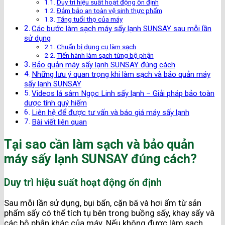
Duy trì hiệu suất hoạt động ổn định
Đảm bảo an toàn vệ sinh thực phẩm
Tăng tuổi thọ của máy
Các bước làm sạch máy sấy lạnh SUNSAY sau mỗi lần
sử dụng
Chuẩn bị dụng cụ làm sạch
Tiến hành làm sạch từng bộ phận
Bảo quản máy sấy lạnh SUNSAY đúng cách
Những lưu ý quan trọng khi làm sạch và bảo quản máy
sấy lạnh SUNSAY
Videos lá sâm Ngọc Linh sấy lạnh – Giải pháp bảo toàn
dược tính quý hiếm
Liên hệ để được tư vấn và báo giá máy sấy lạnh
Bài viết liên quan
Tại sao cần làm sạch và bảo quản
máy sấy lạnh SUNSAY đúng cách?
Duy trì hiệu suất hoạt động ổn định
Sau mỗi lần sử dụng, bụi bẩn, cặn bã và hơi ẩm từ sản
phẩm sấy có thể tích tụ bên trong buồng sấy, khay sấy và
các bộ phận khác của máy. Nếu không được làm sạch