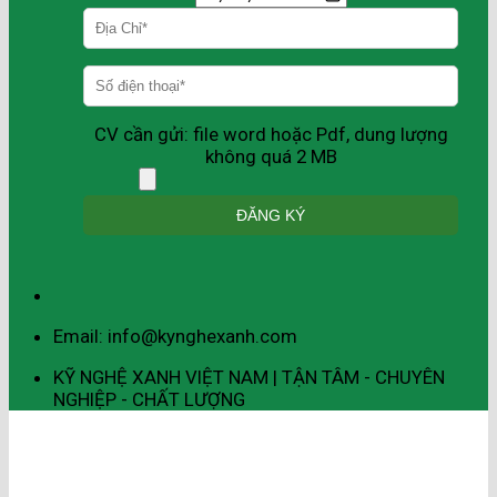
CV cần gửi: file word hoặc Pdf, dung lượng
không quá 2 MB
Email: info@kynghexanh.com
KỸ NGHỆ XANH VIỆT NAM | TẬN TÂM - CHUYÊN
NGHIỆP - CHẤT LƯỢNG