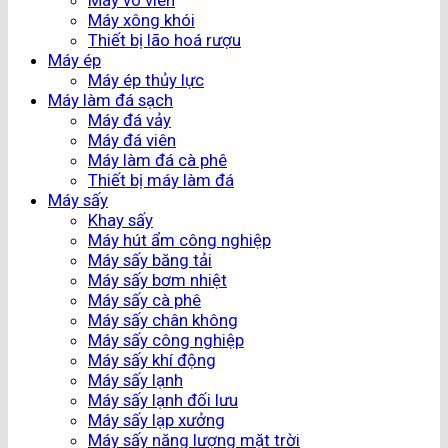
Máy vo viên
Máy xông khói
Thiết bị lão hoá rượu
Máy ép
Máy ép thủy lực
Máy làm đá sạch
Máy đá vảy
Máy đá viên
Máy làm đá cà phê
Thiết bị máy làm đá
Máy sấy
Khay sấy
Máy hút ẩm công nghiệp
Máy sấy băng tải
Máy sấy bơm nhiệt
Máy sấy cà phê
Máy sấy chân không
Máy sấy công nghiệp
Máy sấy khí động
Máy sấy lạnh
Máy sấy lạnh đối lưu
Máy sấy lạp xưởng
Máy sấy năng lượng mặt trời