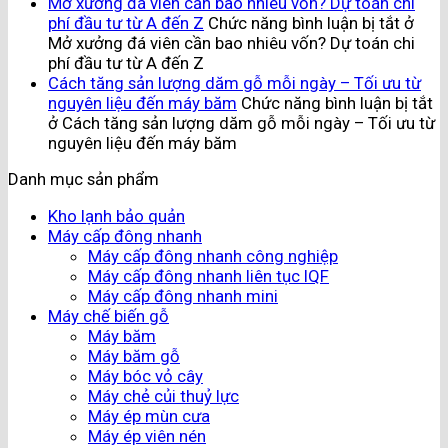
Mở xưởng đá viên cần bao nhiêu vốn? Dự toán chi
phí đầu tư từ A đến Z
Chức năng bình luận bị tắt
ở
Mở xưởng đá viên cần bao nhiêu vốn? Dự toán chi
phí đầu tư từ A đến Z
Cách tăng sản lượng dăm gỗ mỗi ngày – Tối ưu từ
nguyên liệu đến máy băm
Chức năng bình luận bị tắt
ở Cách tăng sản lượng dăm gỗ mỗi ngày – Tối ưu từ
nguyên liệu đến máy băm
Danh mục sản phẩm
Kho lạnh bảo quản
Máy cấp đông nhanh
Máy cấp đông nhanh công nghiệp
Máy cấp đông nhanh liên tục IQF
Máy cấp đông nhanh mini
Máy chế biến gỗ
Máy băm
Máy băm gỗ
Máy bóc vỏ cây
Máy chẻ củi thuỷ lực
Máy ép mùn cưa
Máy ép viên nén