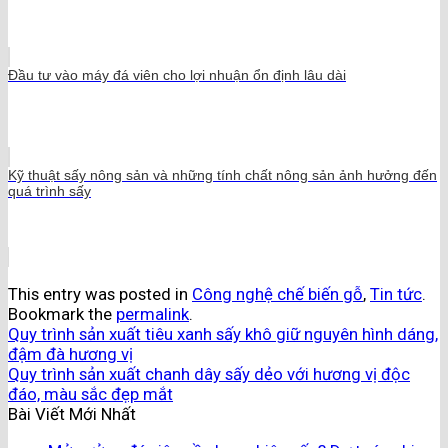
Đầu tư vào máy đá viên cho lợi nhuận ổn định lâu dài
Kỹ thuật sấy nông sản và những tính chất nông sản ảnh hưởng đến
quá trình sấy
This entry was posted in
Công nghệ chế biến gỗ
,
Tin tức
.
Bookmark the
permalink
.
Quy trình sản xuất tiêu xanh sấy khô giữ nguyên hình dáng,
đậm đà hương vị
Quy trình sản xuất chanh dây sấy dẻo với hương vị độc
đáo, màu sắc đẹp mắt
Bài Viết Mới Nhất