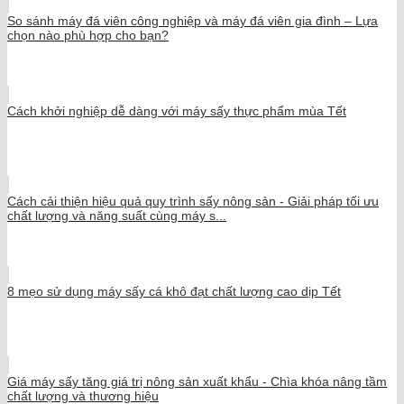
So sánh máy đá viên công nghiệp và máy đá viên gia đình – Lựa
chọn nào phù hợp cho bạn?
Cách khởi nghiệp dễ dàng với máy sấy thực phẩm mùa Tết
Cách cải thiện hiệu quả quy trình sấy nông sản - Giải pháp tối ưu
chất lượng và năng suất cùng máy s...
8 mẹo sử dụng máy sấy cá khô đạt chất lượng cao dịp Tết
Giá máy sấy tăng giá trị nông sản xuất khẩu - Chìa khóa nâng tầm
chất lượng và thương hiệu