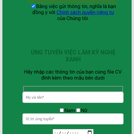
Bằng việc gửi thông tin, nghĩa là bạn
đồng ý với
Chính sách quyền riêng tư
của Chúng tôi.
ỨNG TUYỂN VIỆC LÀM KỸ NGHỆ
XANH
Hãy nhập các thông tin của bạn cùng file CV
đính kèm theo mẫu bên dưới
Nam
Nữ