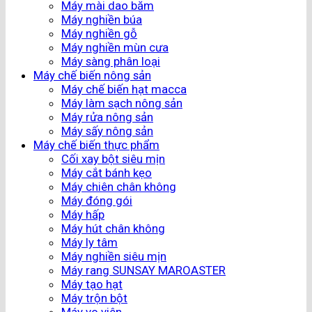
Máy mài dao băm
Máy nghiền búa
Máy nghiền gỗ
Máy nghiền mùn cưa
Máy sàng phân loại
Máy chế biến nông sản
Máy chế biến hạt macca
Máy làm sạch nông sản
Máy rửa nông sản
Máy sấy nông sản
Máy chế biến thực phẩm
Cối xay bột siêu mịn
Máy cắt bánh kẹo
Máy chiên chân không
Máy đóng gói
Máy hấp
Máy hút chân không
Máy ly tâm
Máy nghiền siêu mịn
Máy rang SUNSAY MAROASTER
Máy tạo hạt
Máy trộn bột