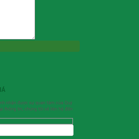
IÁ
ạnh nhận được sự quan tâm của Quý
 thông tin, chúng tôi sẽ liên hệ đến