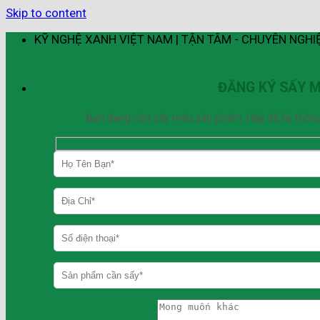
Skip to content
KỸ NGHỆ XANH VIỆT NAM | TẬN TÂM - CHUYÊN NGHI
ĐĂNG KÝ SẤY 
Bạn đang cần sấy mẫu sản phẩm. Hãy để lại thông ti