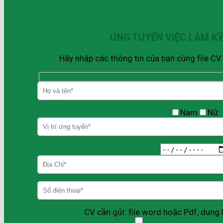
ỨNG TUYỂN VIỆC LÀM K
Hãy nhập các thông tin của bạn cùng file C
Nam
Nữ
CV cần gửi: file word hoặc Pdf, dun