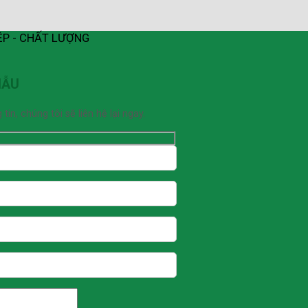
ỆP - CHẤT LƯỢNG
MẪU
n, chúng tôi sẽ liên hệ lại ngay.