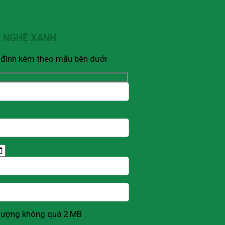
Ỹ NGHỆ XANH
V đính kèm theo mẫu bên dưới
g lượng không quá 2 MB