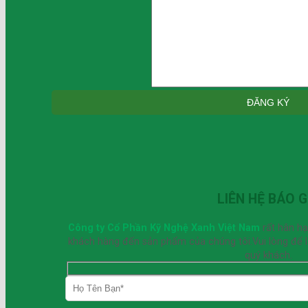
LIÊN HỆ BÁO G
Công ty Cổ Phần Kỹ Nghệ Xanh Việt Nam
rất hân h
khách hàng đến sản phẩm của chúng tôi.Vui lòng để lại
quý khách.