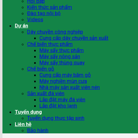
Hỏi đáp
Kiến thức sản phẩm
Đào tạo nội bộ
Videos
Dự án
Dây chuyền công nghiệp
Cung cấp dây chuyền sản xuất
Chế biến thực phẩm
Máy sấy thực phẩm
Máy sấy nông sản
Máy sấy thùng quay
Chế biến gỗ
Cung cấp máy băm gỗ
Máy nghiền mùn cưa
Nhà máy sản xuất viên nén
Sản xuất đá viên
Lắp đặt máy đá viên
Lắp đặt kho lạnh
Tuyển dụng
Tuyển dụng thực tập sinh
Liên hệ
Bảo hành