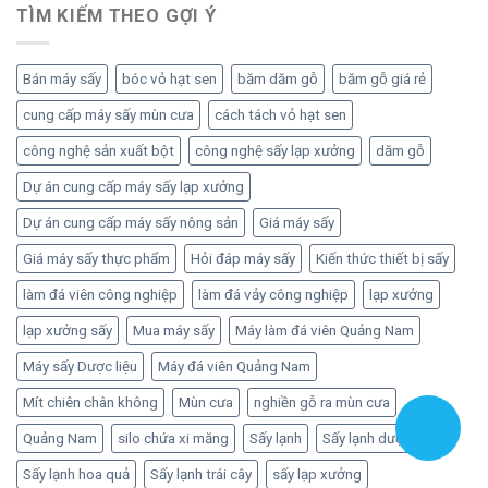
TÌM KIẾM THEO GỢI Ý
Bán máy sấy
bóc vỏ hạt sen
băm dăm gỗ
băm gỗ giá rẻ
cung cấp máy sấy mùn cưa
cách tách vỏ hạt sen
công nghệ sản xuất bột
công nghệ sấy lạp xưởng
dăm gỗ
Dự án cung cấp máy sấy lạp xưởng
Dự án cung cấp máy sấy nông sản
Giá máy sấy
Giá máy sấy thực phẩm
Hỏi đáp máy sấy
Kiến thức thiết bị sấy
làm đá viên công nghiệp
làm đá vảy công nghiệp
lạp xưởng
lạp xưởng sấy
Mua máy sấy
Máy làm đá viên Quảng Nam
Máy sấy Dược liệu
Máy đá viên Quảng Nam
Mít chiên chân không
Mùn cưa
nghiền gỗ ra mùn cưa
Quảng Nam
silo chứa xi măng
Sấy lạnh
Sấy lạnh dược liệu
Sấy lạnh hoa quả
Sấy lạnh trái cây
sấy lạp xưởng