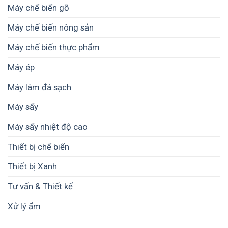
vận
Máy chế biến gỗ
nâng
hành
cao
và
chất
Máy chế biến nông sản
nâng
lượng
cao
và
Máy chế biến thực phẩm
lợi
giá
nhuận
trị
Máy ép
sản
phẩm
Máy làm đá sạch
Máy sấy
Máy sấy nhiệt độ cao
Thiết bị chế biến
Thiết bị Xanh
Tư vấn & Thiết kế
Xử lý ẩm