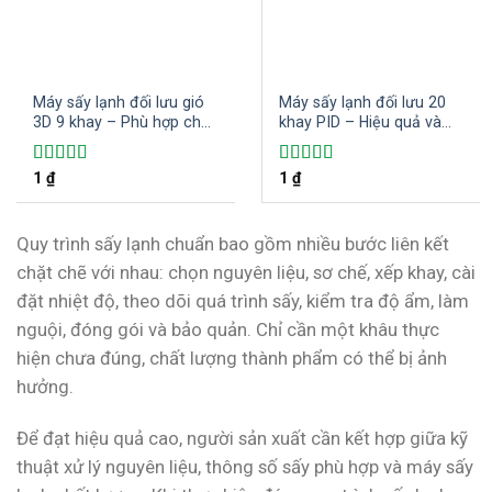
Máy sấy lạnh đối lưu gió
Máy sấy lạnh đối lưu 20
3D 9 khay – Phù hợp cho
khay PID – Hiệu quả và
các hộ kinh doanh gia
tiết kiệm điện năng trong
đình sấy đa dạng các loại
sấy khô thực phẩm
Được xếp
1
₫
Được xếp
1
₫
thực phẩm và nông sản
hạng
5.00
5
hạng
5.00
5
sao
sao
Quy trình sấy lạnh chuẩn bao gồm nhiều bước liên kết
chặt chẽ với nhau: chọn nguyên liệu, sơ chế, xếp khay, cài
đặt nhiệt độ, theo dõi quá trình sấy, kiểm tra độ ẩm, làm
nguội, đóng gói và bảo quản. Chỉ cần một khâu thực
hiện chưa đúng, chất lượng thành phẩm có thể bị ảnh
hưởng.
Để đạt hiệu quả cao, người sản xuất cần kết hợp giữa kỹ
thuật xử lý nguyên liệu, thông số sấy phù hợp và máy sấy