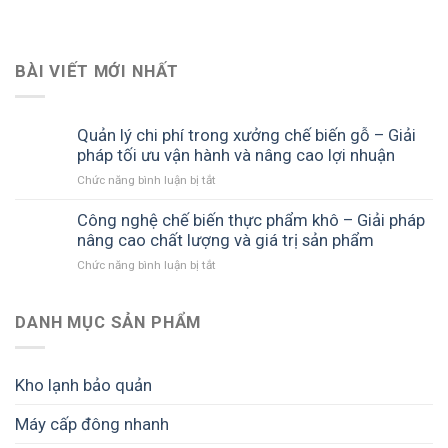
BÀI VIẾT MỚI NHẤT
Quản lý chi phí trong xưởng chế biến gỗ – Giải
pháp tối ưu vận hành và nâng cao lợi nhuận
ở
Chức năng bình luận bị tắt
Quản
lý
Công nghệ chế biến thực phẩm khô – Giải pháp
chi
nâng cao chất lượng và giá trị sản phẩm
phí
ở
Chức năng bình luận bị tắt
trong
Công
xưởng
nghệ
chế
chế
DANH MỤC SẢN PHẨM
biến
biến
gỗ
thực
–
phẩm
Giải
Kho lạnh bảo quản
khô
pháp
–
tối
Máy cấp đông nhanh
Giải
ưu
pháp