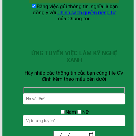
Bằng việc gửi thông tin, nghĩa là bạn
đồng ý với
Chính sách quyền riêng tư
của Chúng tôi.
ỨNG TUYỂN VIỆC LÀM KỸ NGHỆ
XANH
Hãy nhập các thông tin của bạn cùng file CV
đính kèm theo mẫu bên dưới
Nam
Nữ