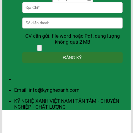
CV cần gửi: file word hoặc Pdf, dung lượng
không quá 2 MB
Email: info@kynghexanh.com
KỸ NGHỆ XANH VIỆT NAM | TẬN TÂM - CHUYÊN
NGHIỆP - CHẤT LƯỢNG