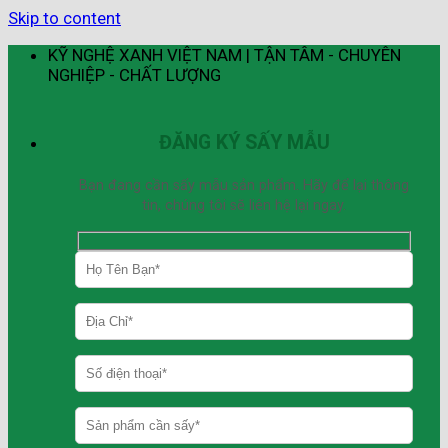
Skip to content
KỸ NGHỆ XANH VIỆT NAM | TẬN TÂM - CHUYÊN
NGHIỆP - CHẤT LƯỢNG
ĐĂNG KÝ SẤY MẪU
Bạn đang cần sấy mẫu sản phẩm. Hãy để lại thông
tin, chúng tôi sẽ liên hệ lại ngay.