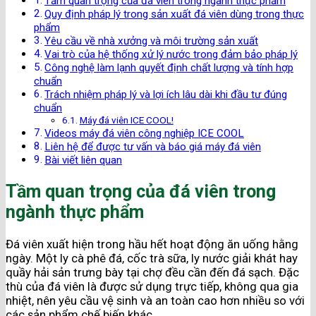
Tầm quan trọng của đá viên trong ngành thực phẩm
Quy định pháp lý trong sản xuất đá viên dùng trong thực
phẩm
Yêu cầu về nhà xưởng và môi trường sản xuất
Vai trò của hệ thống xử lý nước trong đảm bảo pháp lý
Công nghệ làm lạnh quyết định chất lượng và tính hợp
chuẩn
Trách nhiệm pháp lý và lợi ích lâu dài khi đầu tư đúng
chuẩn
Máy đá viên ICE COOL!
Videos máy đá viên công nghiệp ICE COOL
Liên hệ để được tư vấn và báo giá máy đá viên
Bài viết liên quan
Tầm quan trọng của đá viên trong
ngành thực phẩm
Đá viên xuất hiện trong hầu hết hoạt động ăn uống hằng
ngày. Một ly cà phê đá, cốc trà sữa, ly nước giải khát hay
quầy hải sản trưng bày tại chợ đều cần đến đá sạch. Đặc
thù của đá viên là được sử dụng trực tiếp, không qua gia
nhiệt, nên yêu cầu vệ sinh và an toàn cao hơn nhiều so với
các sản phẩm chế biến khác.