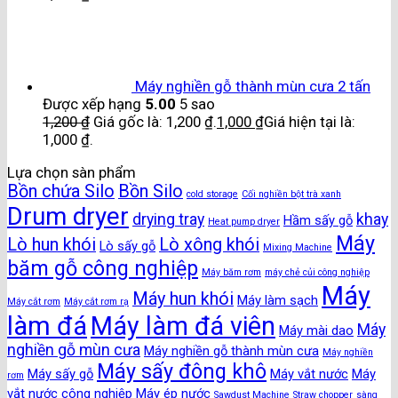
Máy nghiền gỗ thành mùn cưa 2 tấn
Được xếp hạng
5.00
5 sao
1,200
₫
Giá gốc là: 1,200 ₫.
1,000
₫
Giá hiện tại là:
1,000 ₫.
Lựa chọn sàn phẩm
Bồn chứa Silo
Bồn Silo
cold storage
Cối nghiền bột trà xanh
Drum dryer
drying tray
khay
Hầm sấy gỗ
Heat pump dryer
Máy
Lò hun khói
Lò xông khói
Lò sấy gỗ
Mixing Machine
băm gỗ công nghiệp
Máy băm rơm
máy chẻ củi công nghiệp
Máy
Máy hun khói
Máy làm sạch
Máy cắt rơm
Máy cắt rơm rạ
làm đá
Máy làm đá viên
Máy
Máy mài dao
nghiền gỗ mùn cưa
Máy nghiền gỗ thành mùn cưa
Máy nghiền
Máy sấy đông khô
Máy sấy gỗ
Máy vắt nước
Máy
rơm
vắt nước công nghiệp
Máy ép nước
Sawdust Machine
Straw chopper
sàng