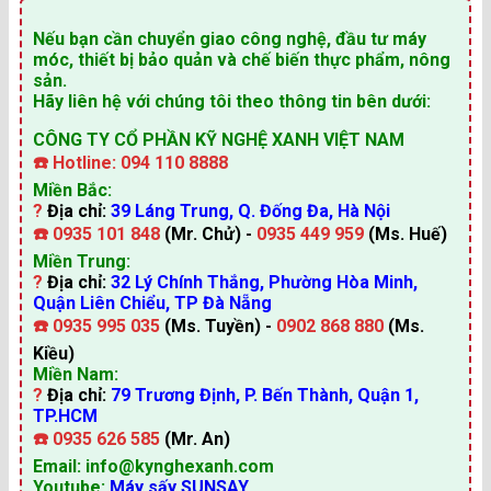
Nếu bạn cần chuyển giao công nghệ, đầu tư máy
móc, thiết bị bảo quản và chế biến thực phẩm, nông
sản.
Hãy liên hệ với chúng tôi theo thông tin bên dưới:
CÔNG TY CỔ PHẦN KỸ NGHỆ XANH VIỆT NAM
☎️
Hotline: 094 110 8888
Miền Bắc:
?
Địa chỉ:
39 Láng Trung, Q. Đống Đa, Hà Nội
☎️
0935 101 848
(Mr. Chử) -
0935 449 959
(Ms. Huế)
Miền Trung:
?
Địa chỉ:
32 Lý Chính Thắng, Phường Hòa Minh,
Quận Liên Chiểu, TP Đà Nẵng
☎️
0935 995 035
(Ms. Tuyền) -
0902 868 880
(Ms.
Kiều)
Miền Nam:
?
Địa chỉ:
79 Trương Định, P. Bến Thành, Quận 1,
TP.HCM
☎️
0935 626 585
(Mr. An)
Email: info@kynghexanh.com
Youtube:
Máy sấy SUNSAY