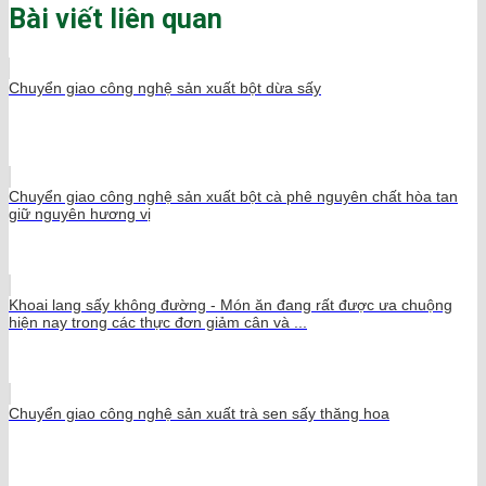
Bài viết liên quan
Chuyển giao công nghệ sản xuất bột dừa sấy
Chuyển giao công nghệ sản xuất bột cà phê nguyên chất hòa tan
giữ nguyên hương vị
Khoai lang sấy không đường - Món ăn đang rất được ưa chuộng
hiện nay trong các thực đơn giảm cân và ...
Chuyển giao công nghệ sản xuất trà sen sấy thăng hoa