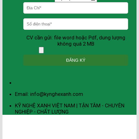
CV cần gửi: file word hoặc Pdf, dung lượng
không quá 2 MB
Email: info@kynghexanh.com
KỸ NGHỆ XANH VIỆT NAM | TẬN TÂM - CHUYÊN
NGHIỆP - CHẤT LƯỢNG