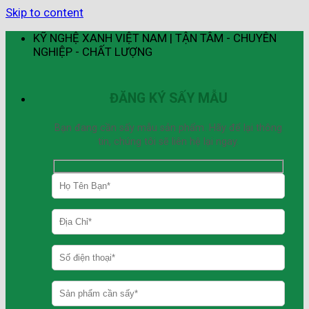
Skip to content
KỸ NGHỆ XANH VIỆT NAM | TẬN TÂM - CHUYÊN
NGHIỆP - CHẤT LƯỢNG
ĐĂNG KÝ SẤY MẪU
Bạn đang cần sấy mẫu sản phẩm. Hãy để lại thông
tin, chúng tôi sẽ liên hệ lại ngay.