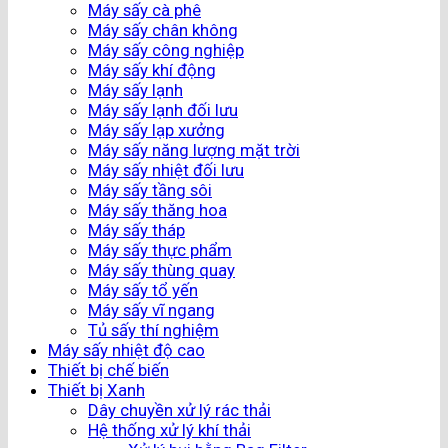
Máy sấy cà phê
Máy sấy chân không
Máy sấy công nghiệp
Máy sấy khí động
Máy sấy lạnh
Máy sấy lạnh đối lưu
Máy sấy lạp xưởng
Máy sấy năng lượng mặt trời
Máy sấy nhiệt đối lưu
Máy sấy tầng sôi
Máy sấy thăng hoa
Máy sấy tháp
Máy sấy thực phẩm
Máy sấy thùng quay
Máy sấy tổ yến
Máy sấy vĩ ngang
Tủ sấy thí nghiệm
Máy sấy nhiệt độ cao
Thiết bị chế biến
Thiết bị Xanh
Dây chuyền xử lý rác thải
Hệ thống xử lý khí thải