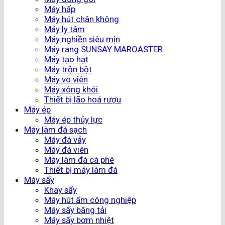
Máy hấp
Máy hút chân không
Máy ly tâm
Máy nghiền siêu mịn
Máy rang SUNSAY MAROASTER
Máy tạo hạt
Máy trộn bột
Máy vo viên
Máy xông khói
Thiết bị lão hoá rượu
Máy ép
Máy ép thủy lực
Máy làm đá sạch
Máy đá vảy
Máy đá viên
Máy làm đá cà phê
Thiết bị máy làm đá
Máy sấy
Khay sấy
Máy hút ẩm công nghiệp
Máy sấy băng tải
Máy sấy bơm nhiệt