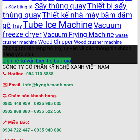
Thiết bị sấy
Sấy thùng quay
Sấy băng tải
lúa
thùng quay
Thiết kế nhà máy băm dăm
Tube Ice Machine
gỗ
Vacuum
Tray
freeze dryer
Vacuum Frying Machine
waste
Wood Chipper
crusher machine
Wood crusher machine
Chúng tôi sẵn lòng hỗ trợ, tư vấn về các thông tin khách
hàng yêu cầu
Liên hệ tư vấn
Liên hệ báo giá
CÔNG TY CỔ PHẦN KỸ NGHỆ XANH VIỆT NAM
📞 Hotline:
094 110 8888
✉️ Email:
info@kynghexanh.com
🤝 Chăm sóc khách hàng:
0935 449 959
-
0935 995 035
0902 868 880
-
0935 522 550
📍 Miền Bắc:
0934 722 447
-
0935 940 886