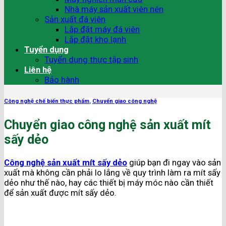
Nhà máy sản xuất viên nén
Sản xuất đá viên
Lắp đặt máy đá viên
Lắp đặt kho lạnh
Tuyển dụng
Tuyển dụng thực tập sinh
Liên hệ
Bảo hành
Công nghệ chế biến thực phẩm
,
Chuyển giao công nghệ
Chuyển giao công nghệ sản xuất mít
sấy dẻo
Công nghệ sản xuất mít sấy dẻo
giúp bạn đi ngay vào sản
xuất mà không cần phải lo lắng về quy trình làm ra mít sấy
dẻo như thế nào, hay các thiết bị máy móc nào cần thiết
để sản xuất được mít sấy dẻo.