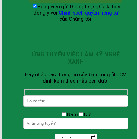
Bằng việc gửi thông tin, nghĩa là bạn
đồng ý với
Chính sách quyền riêng tư
của Chúng tôi.
ỨNG TUYỂN VIỆC LÀM KỸ NGHỆ
XANH
Hãy nhập các thông tin của bạn cùng file CV
đính kèm theo mẫu bên dưới
Nam
Nữ