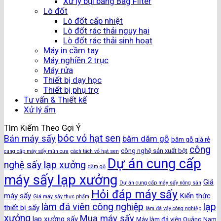
Xử lý bụi bằng Bag Filter
Lò đốt
Lò đốt cấp nhiệt
Lò đốt rác thải nguy hại
Lò đốt rác thải sinh hoạt
Máy in cầm tay
Máy nghiền 2 trục
Máy rửa
Thiết bị dạy học
Thiết bị phụ trợ
Tư vấn & Thiết kế
Xử lý ẩm
Tìm Kiếm Theo Gợi Ý
bóc vỏ hạt sen
Bán máy sấy
băm dăm gỗ
băm gỗ giá rẻ
công
công nghệ sản xuất bột
cung cấp máy sấy mùn cưa
cách tách vỏ hạt sen
Dự án cung cấp
nghệ sấy lạp xưởng
dăm gỗ
máy sấy lạp xưởng
Giá
Dự án cung cấp máy sấy nông sản
Hỏi đáp máy sấy
máy sấy
Kiến thức
Giá máy sấy thực phẩm
làm đá viên công nghiệp
lạp
thiết bị sấy
làm đá vảy công nghiệp
xưởng
Mua máy sấy
lạp xưởng sấy
Máy làm đá viên Quảng Nam