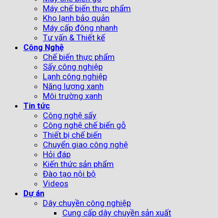
Máy chế biến thực phẩm
Kho lạnh bảo quản
Máy cấp đông nhanh
Tư vấn & Thiết kế
Công Nghệ
Chế biến thực phẩm
Sấy công nghiệp
Lạnh công nghiệp
Năng lượng xanh
Môi trường xanh
Tin tức
Công nghệ sấy
Công nghệ chế biến gỗ
Thiết bị chế biến
Chuyển giao công nghệ
Hỏi đáp
Kiến thức sản phẩm
Đào tạo nội bộ
Videos
Dự án
Dây chuyền công nghiệp
Cung cấp dây chuyền sản xuất