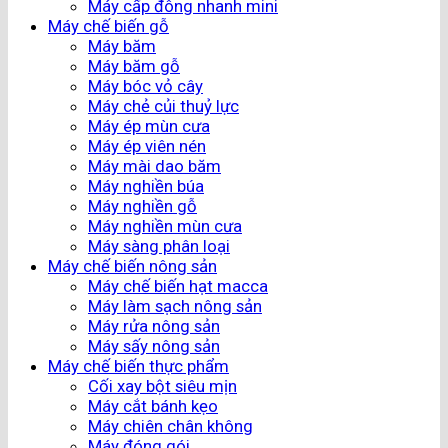
Máy cấp đông nhanh mini
Máy chế biến gỗ
Máy băm
Máy băm gỗ
Máy bóc vỏ cây
Máy chẻ củi thuỷ lực
Máy ép mùn cưa
Máy ép viên nén
Máy mài dao băm
Máy nghiền búa
Máy nghiền gỗ
Máy nghiền mùn cưa
Máy sàng phân loại
Máy chế biến nông sản
Máy chế biến hạt macca
Máy làm sạch nông sản
Máy rửa nông sản
Máy sấy nông sản
Máy chế biến thực phẩm
Cối xay bột siêu mịn
Máy cắt bánh kẹo
Máy chiên chân không
Máy đóng gói