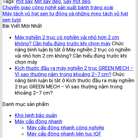
Tags:
mit sấy
,
Mít sấy dẻo
,
Sấy mít dẻo
.
Chuyển giao công nghệ sản xuất bánh tráng xoài
Máy tách vỏ hạt sen tự động và những mẹo tách vỏ hạt
sen tươi
Bài Viết Mới Nhất
Máy nghiền 2 trục có nghiền vải nhỏ hơn 2 cm
không? Cần hiểu đúng trước khi chọn máy
Chức
năng bình luận bị tắt
ở Máy nghiền 2 trục có nghiền
vải nhỏ hơn 2 cm không? Cần hiểu đúng trước khi
chọn máy
Kích thước đầu ra máy nghiền 2 trục GREEN MECH –
Vì sao thường nằm trong khoảng 2–7 cm?
Chức
năng bình luận bị tắt
ở Kích thước đầu ra máy nghiền
2 trục GREEN MECH – Vì sao thường nằm trong
khoảng 2–7 cm?
Danh mục sản phẩm
Kho lạnh bảo quản
Máy cấp đông nhanh
Máy cấp đông nhanh công nghiệp
Máy cấp đông nhanh liên tục IQF