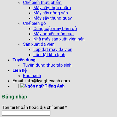
Chế biến thực phẩm
Máy sấy thực phẩm
Máy sấy nông sản
Máy sấy thùng quay
Chế biến gỗ
Cung cấp máy băm gỗ
Máy nghiền mùn cưa
Nhà máy sản xuất viên nén
Sản xuất đá viên
Lắp đặt máy đá viên
Lắp đặt kho lạnh
Tuyển dụng
Tuyển dụng thực tập sinh
Liên hệ
Bảo hành
Email: info@kynghexanh.com
|
Đăng nhập
Tên tài khoản hoặc địa chỉ email
*