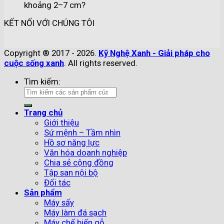
khoảng 2–7 cm?
KẾT NỐI VỚI CHÚNG TÔI
Copyright ® 2017 - 2026.
Kỹ Nghệ Xanh - Giải pháp cho
cuộc sống xanh
. All rights reserved.
Tìm kiếm:
Trang chủ
Giới thiệu
Sứ mệnh – Tầm nhìn
Hồ sơ năng lực
Văn hóa doanh nghiệp
Chia sẻ cộng đồng
Tập san nội bộ
Đối tác
Sản phẩm
Máy sấy
Máy làm đá sạch
Máy chế biến gỗ