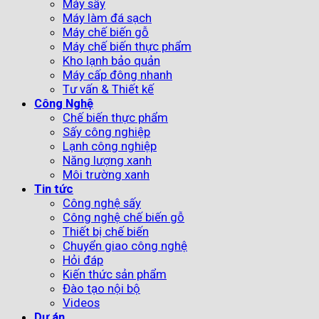
Máy sấy
Máy làm đá sạch
Máy chế biến gỗ
Máy chế biến thực phẩm
Kho lạnh bảo quản
Máy cấp đông nhanh
Tư vấn & Thiết kế
Công Nghệ
Chế biến thực phẩm
Sấy công nghiệp
Lạnh công nghiệp
Năng lượng xanh
Môi trường xanh
Tin tức
Công nghệ sấy
Công nghệ chế biến gỗ
Thiết bị chế biến
Chuyển giao công nghệ
Hỏi đáp
Kiến thức sản phẩm
Đào tạo nội bộ
Videos
Dự án