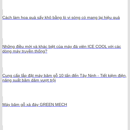
Cách làm hoa quả sấy khô bằng lò vi sóng có mang lại hiệu quả
Những điều mới và khác biệt của máy đá viên ICE COOL với các
dòng máy truyền thống?
Cung cấp lắp đặt máy băm gỗ 10 tấn đến Tây Ninh - Tiết kiệm điện,
năng suất băm dăm vượt trội
Máy băm gỗ xả đáy GREEN MECH