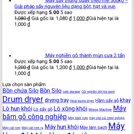
Máy sấy thùng quay theo mẻ 300kg –
Giải pháp sấy nguyên liệu dạng bột, hạt và vụn
Được xếp hạng
5.00
5 sao
1,080
₫
Giá gốc là: 1,080 ₫.
1,000
₫
Giá hiện tại là:
1,000 ₫.
Máy nghiền gỗ thành mùn cưa 2 tấn
Được xếp hạng
5.00
5 sao
1,200
₫
Giá gốc là: 1,200 ₫.
1,000
₫
Giá hiện tại là:
1,000 ₫.
Lựa chọn sàn phẩm
Bồn chứa Silo
Bồn Silo
cold storage
Cối nghiền bột trà xanh
Drum dryer
drying tray
khay
Hầm sấy gỗ
Heat pump dryer
Máy
Lò hun khói
Lò xông khói
Lò sấy gỗ
Mixing Machine
băm gỗ công nghiệp
Máy băm rơm
máy chẻ củi công nghiệp
Máy
Máy hun khói
Máy làm sạch
Máy cắt rơm
Máy cắt rơm rạ