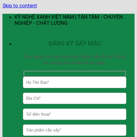
Skip to content
KỸ NGHỆ XANH VIỆT NAM | TẬN TÂM - CHUYÊN
NGHIỆP - CHẤT LƯỢNG
ĐĂNG KÝ SẤY MẪU
Bạn đang cần sấy mẫu sản phẩm. Hãy để lại thông
tin, chúng tôi sẽ liên hệ lại ngay.