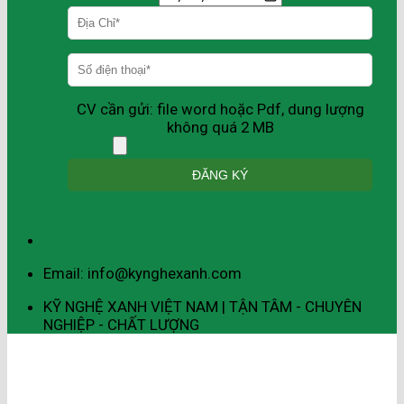
CV cần gửi: file word hoặc Pdf, dung lượng
không quá 2 MB
Email: info@kynghexanh.com
KỸ NGHỆ XANH VIỆT NAM | TẬN TÂM - CHUYÊN
NGHIỆP - CHẤT LƯỢNG