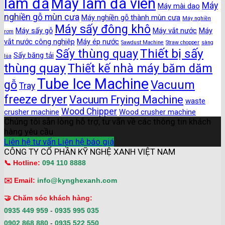
làm đá
Máy làm đá viên
Máy
Máy mài dao
nghiền gỗ mùn cưa
Máy nghiền gỗ thành mùn cưa
Máy nghiền
Máy sấy đông khô
Máy sấy gỗ
Máy vắt nước
Máy
rơm
vắt nước công nghiệp
Máy ép nước
Sawdust Machine
Straw chopper
sàng
Thiết bị sấy
Sấy thùng quay
Sấy băng tải
lúa
thùng quay
Thiết kế nhà máy băm dăm
Tube Ice Machine
gỗ
Vacuum
Tray
freeze dryer
Vacuum Frying Machine
waste
Wood Chipper
crusher machine
Wood crusher machine
Chúng tôi sẵn lòng hỗ trợ, tư vấn về các thông tin khách
hàng yêu cầu
Liên hệ tư vấn
Liên hệ báo giá
CÔNG TY CỔ PHẦN KỸ NGHỆ XANH VIỆT NAM
📞 Hotline:
094 110 8888
✉️ Email:
info@kynghexanh.com
🤝 Chăm sóc khách hàng:
0935 449 959
-
0935 995 035
0902 868 880
-
0935 522 550