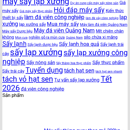
máy sấy lạp xưởng
Giá
Dự án cung cấp máy sấy nông sản
Hỏi đáp máy sấy
máy sấy
Kiến thức
Giá máy sấy thực phẩm
làm đá viên công nghiệp
lạp
thiết bị sấy
làm đá vảy công nghiệp
xưởng
Mua máy sấy
lạp xưởng sấy
Máy làm đá viên Quảng Nam
Máy đá viên Quảng Nam
Mít chiên chân
Máy sấy Dược liệu
không
silo chứa xi măng
nghiền gỗ ra mùn cưa
Mùn cưa
Quảng Nam
Sấy lạnh
Sấy lạnh hoa quả
Sấy lạnh trái
Sấy lạnh dược liệu
sấy lạp xưởng
sấy lạp xưởng công
cây
nghiệp
Sấy nông sản
Sấy thực phẩm
Sấy thăng hoa thực phẩm
Tuyển dụng
tách hạt sen
Sấy trái cây
tách hạt sen nhanh
Tết
tách vỏ hạt sen
Tư vấn sấy lạp xưởng
2026
đá viên công nghiệp
Sản phẩm