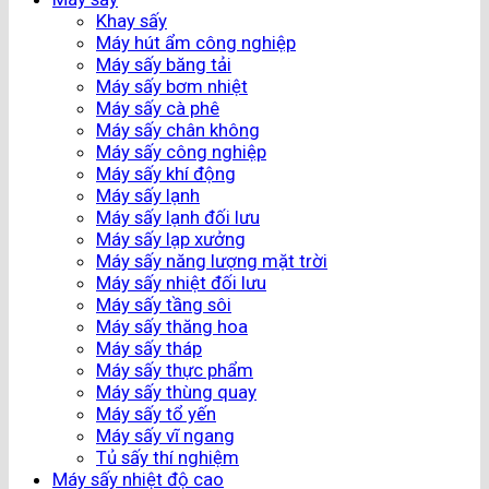
Khay sấy
Máy hút ẩm công nghiệp
Máy sấy băng tải
Máy sấy bơm nhiệt
Máy sấy cà phê
Máy sấy chân không
Máy sấy công nghiệp
Máy sấy khí động
Máy sấy lạnh
Máy sấy lạnh đối lưu
Máy sấy lạp xưởng
Máy sấy năng lượng mặt trời
Máy sấy nhiệt đối lưu
Máy sấy tầng sôi
Máy sấy thăng hoa
Máy sấy tháp
Máy sấy thực phẩm
Máy sấy thùng quay
Máy sấy tổ yến
Máy sấy vĩ ngang
Tủ sấy thí nghiệm
Máy sấy nhiệt độ cao