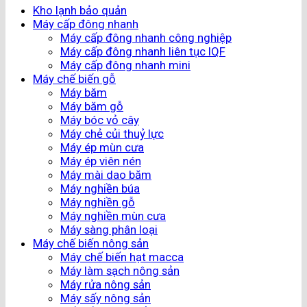
Kho lạnh bảo quản
Máy cấp đông nhanh
Máy cấp đông nhanh công nghiệp
Máy cấp đông nhanh liên tục IQF
Máy cấp đông nhanh mini
Máy chế biến gỗ
Máy băm
Máy băm gỗ
Máy bóc vỏ cây
Máy chẻ củi thuỷ lực
Máy ép mùn cưa
Máy ép viên nén
Máy mài dao băm
Máy nghiền búa
Máy nghiền gỗ
Máy nghiền mùn cưa
Máy sàng phân loại
Máy chế biến nông sản
Máy chế biến hạt macca
Máy làm sạch nông sản
Máy rửa nông sản
Máy sấy nông sản