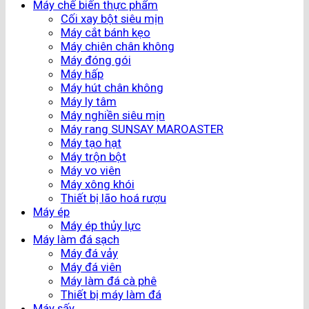
Máy chế biến thực phẩm
Cối xay bột siêu mịn
Máy cắt bánh kẹo
Máy chiên chân không
Máy đóng gói
Máy hấp
Máy hút chân không
Máy ly tâm
Máy nghiền siêu mịn
Máy rang SUNSAY MAROASTER
Máy tạo hạt
Máy trộn bột
Máy vo viên
Máy xông khói
Thiết bị lão hoá rượu
Máy ép
Máy ép thủy lực
Máy làm đá sạch
Máy đá vảy
Máy đá viên
Máy làm đá cà phê
Thiết bị máy làm đá
Máy sấy