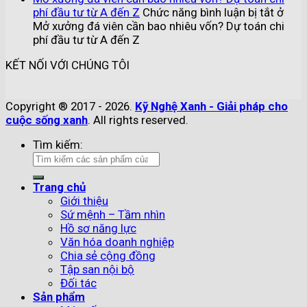
phí đầu tư từ A đến Z
Chức năng bình luận bị tắt
ở
Mở xưởng đá viên cần bao nhiêu vốn? Dự toán chi
phí đầu tư từ A đến Z
KẾT NỐI VỚI CHÚNG TÔI
Copyright ® 2017 - 2026.
Kỹ Nghệ Xanh - Giải pháp cho
cuộc sống xanh
. All rights reserved.
Tìm kiếm:
Trang chủ
Giới thiệu
Sứ mệnh – Tầm nhìn
Hồ sơ năng lực
Văn hóa doanh nghiệp
Chia sẻ cộng đồng
Tập san nội bộ
Đối tác
Sản phẩm