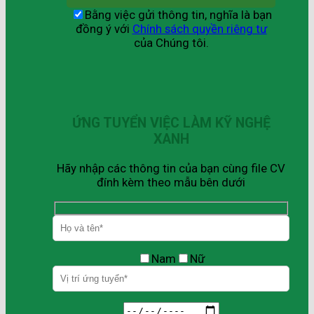
Bằng việc gửi thông tin, nghĩa là bạn
đồng ý với
Chính sách quyền riêng tư
của Chúng tôi.
ỨNG TUYỂN VIỆC LÀM KỸ NGHỆ
XANH
Hãy nhập các thông tin của bạn cùng file CV
đính kèm theo mẫu bên dưới
Nam
Nữ