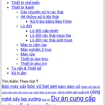
Thiết bị chế biến
Thiết bị Xanh
Dây chuyền xử lý rác thải
Hệ thống xử lý khí thải
Xử lý bụi bằng Bag Filter
Lò đốt
Lò đốt cấp nhiệt
Lò đốt rác thải nguy hại
Lò đốt rác thải sinh hoạt
Máy in cầm tay
Máy nghiền 2 trục
Máy rửa
Thiết bị dạy học
Thiết bị phụ trợ
Tư vấn & Thiết kế
Xử lý ẩm
Tìm Kiếm Theo Gợi Ý
bóc vỏ hạt sen
Bán máy sấy
băm dăm gỗ
băm gỗ giá rẻ
công
công nghệ sản xuất bột
cung cấp máy sấy mùn cưa
cách tách vỏ hạt sen
Dự án cung cấp
nghệ sấy lạp xưởng
dăm gỗ