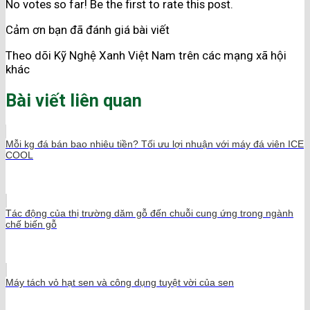
No votes so far! Be the first to rate this post.
Cảm ơn bạn đã đánh giá bài viết
Theo dõi Kỹ Nghệ Xanh Việt Nam trên các mạng xã hội
khác
Bài viết liên quan
Mỗi kg đá bán bao nhiêu tiền? Tối ưu lợi nhuận với máy đá viên ICE
COOL
Tác động của thị trường dăm gỗ đến chuỗi cung ứng trong ngành
chế biến gỗ
Máy tách vỏ hạt sen và công dụng tuyệt vời của sen