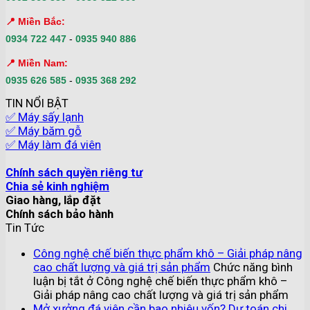
📍 Miền Bắc:
0934 722 447
-
0935 940 886
📍 Miền Nam:
0935 626 585
-
0935 368 292
TIN NỔI BẬT
✅ Máy sấy lạnh
✅ Máy băm gỗ
✅ Máy làm đá viên
Chính sách quyền riêng tư
Chia sẻ kinh nghiệm
Giao hàng, lắp đặt
Chính sách bảo hành
Tin Tức
Công nghệ chế biến thực phẩm khô – Giải pháp nâng
cao chất lượng và giá trị sản phẩm
Chức năng bình
luận bị tắt
ở Công nghệ chế biến thực phẩm khô –
Giải pháp nâng cao chất lượng và giá trị sản phẩm
Mở xưởng đá viên cần bao nhiêu vốn? Dự toán chi