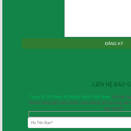
LIÊN HỆ BÁO G
Công ty Cổ Phần Kỹ Nghệ Xanh Việt Nam
rất hân h
khách hàng đến sản phẩm của chúng tôi.Vui lòng để lại
quý khách.