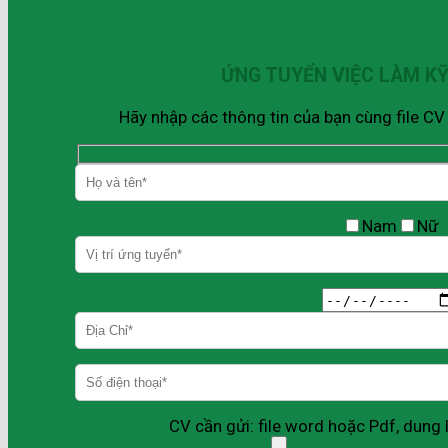
ỨNG TUYỂN VIỆC LÀM K
Hãy nhập các thông tin của bạn cùng file C
Nam
Nữ
CV cần gửi: file word hoặc Pdf, dun