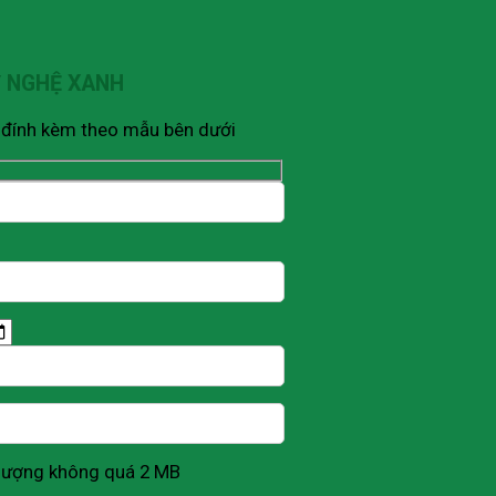
Ỹ NGHỆ XANH
V đính kèm theo mẫu bên dưới
g lượng không quá 2 MB