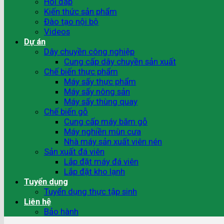
Hỏi đáp
Kiến thức sản phẩm
Đào tạo nội bộ
Videos
Dự án
Dây chuyền công nghiệp
Cung cấp dây chuyền sản xuất
Chế biến thực phẩm
Máy sấy thực phẩm
Máy sấy nông sản
Máy sấy thùng quay
Chế biến gỗ
Cung cấp máy băm gỗ
Máy nghiền mùn cưa
Nhà máy sản xuất viên nén
Sản xuất đá viên
Lắp đặt máy đá viên
Lắp đặt kho lạnh
Tuyển dụng
Tuyển dụng thực tập sinh
Liên hệ
Bảo hành