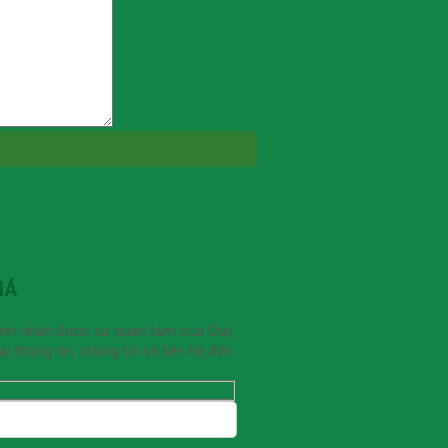
IÁ
ạnh nhận được sự quan tâm của Quý
 thông tin, chúng tôi sẽ liên hệ đến