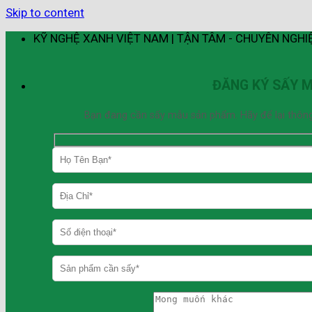
Skip to content
KỸ NGHỆ XANH VIỆT NAM | TẬN TÂM - CHUYÊN NGHI
ĐĂNG KÝ SẤY 
Bạn đang cần sấy mẫu sản phẩm. Hãy để lại thông ti