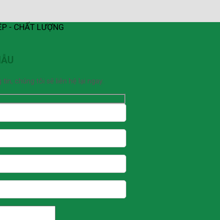
ỆP - CHẤT LƯỢNG
MẪU
n, chúng tôi sẽ liên hệ lại ngay.