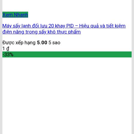
Xem Nhanh
Máy sấy lạnh đối lưu 20 khay PID – Hiệu quả và tiết kiệm
điện năng trong sấy khô thực phẩm
Được xếp hạng
5.00
5 sao
1
₫
-33%