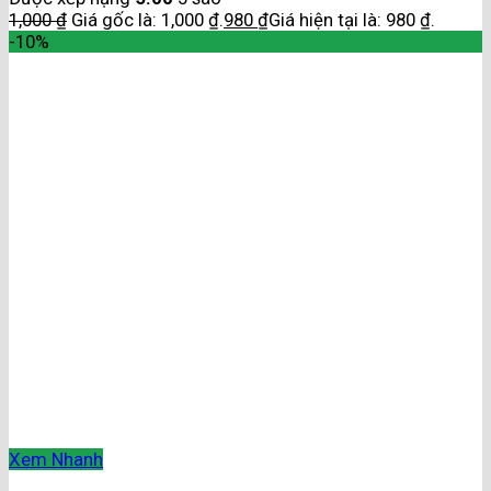
1,000
₫
Giá gốc là: 1,000 ₫.
980
₫
Giá hiện tại là: 980 ₫.
-10%
Xem Nhanh