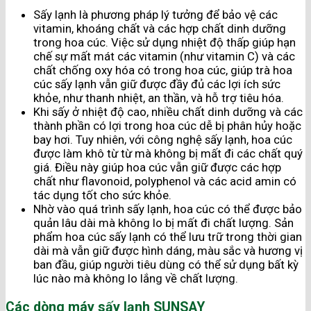
Sấy lạnh là phương pháp lý tưởng để bảo vệ các
vitamin, khoáng chất và các hợp chất dinh dưỡng
trong hoa cúc. Việc sử dụng nhiệt độ thấp giúp hạn
chế sự mất mát các vitamin (như vitamin C) và các
chất chống oxy hóa có trong hoa cúc, giúp trà hoa
cúc sấy lạnh vẫn giữ được đầy đủ các lợi ích sức
khỏe, như thanh nhiệt, an thần, và hỗ trợ tiêu hóa.
Khi sấy ở nhiệt độ cao, nhiều chất dinh dưỡng và các
thành phần có lợi trong hoa cúc dễ bị phân hủy hoặc
bay hơi. Tuy nhiên, với công nghệ sấy lạnh, hoa cúc
được làm khô từ từ mà không bị mất đi các chất quý
giá. Điều này giúp hoa cúc vẫn giữ được các hợp
chất như flavonoid, polyphenol và các acid amin có
tác dụng tốt cho sức khỏe.
Nhờ vào quá trình sấy lạnh, hoa cúc có thể được bảo
quản lâu dài mà không lo bị mất đi chất lượng. Sản
phẩm hoa cúc sấy lạnh có thể lưu trữ trong thời gian
dài mà vẫn giữ được hình dáng, màu sắc và hương vị
ban đầu, giúp người tiêu dùng có thể sử dụng bất kỳ
lúc nào mà không lo lắng về chất lượng.
Các dòng máy sấy lạnh SUNSAY