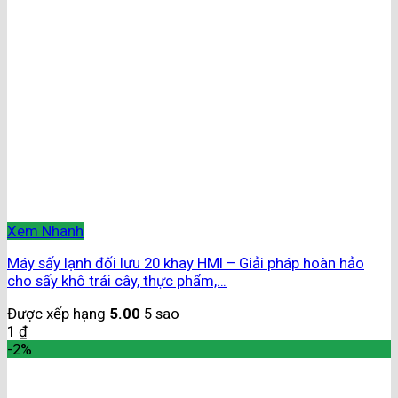
Xem Nhanh
Máy sấy lạnh đối lưu 20 khay HMI – Giải pháp hoàn hảo
cho sấy khô trái cây, thực phẩm,…
Được xếp hạng
5.00
5 sao
1
₫
-2%