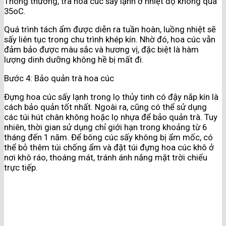
Thông thường, trà hoa cúc sấy lạnh ở nhiệt độ không quá
35oC.
Quá trình tách ẩm được diễn ra tuần hoàn, luồng nhiệt sẽ
sấy liên tục trong chu trình khép kín. Nhờ đó, hoa cúc vẫn
đảm bảo được màu sắc và hương vị, đặc biệt là hàm
lượng dinh dưỡng không hề bị mất đi.
Bước 4: Bảo quản trà hoa cúc
Đựng hoa cúc sấy lạnh trong lọ thủy tinh có đậy nắp kín là
cách bảo quản tốt nhất. Ngoài ra, cũng có thể sử dụng
các túi hút chân không hoặc lọ nhựa để bảo quản trà. Tuy
nhiên, thời gian sử dụng chỉ giới hạn trong khoảng từ 6
tháng đến 1 năm. Để bông cúc sấy không bị ẩm mốc, có
thể bỏ thêm túi chống ẩm và đặt túi đựng hoa cúc khô ở
nơi khô ráo, thoáng mát, tránh ánh nắng mặt trời chiếu
trực tiếp.