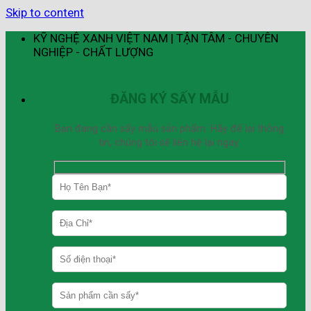
Skip to content
KỸ NGHỆ XANH VIỆT NAM | TẬN TÂM - CHUYÊN
NGHIỆP - CHẤT LƯỢNG
ĐĂNG KÝ SẤY MẪU
Bạn đang cần sấy mẫu sản phẩm. Hãy để lại thông
tin, chúng tôi sẽ liên hệ lại ngay.