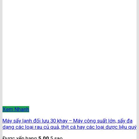
Xem Nhanh
Máy sấy lạnh đối lưu 30 khay – Máy công suất lớn, sấy đa
dạng các loại rau củ quả, thịt cá hay các loại dược liệu quý
Được xếp hạng
5.00
5 sao