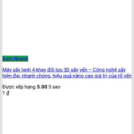
Xem Nhanh
Máy sấy lạnh 4 khay đối lưu 3D sấy yến – Công nghệ sấy
hiện đại, nhanh chóng, hiệu quả nâng cao giá trị của tổ yến
Được xếp hạng
5.00
5 sao
1
₫