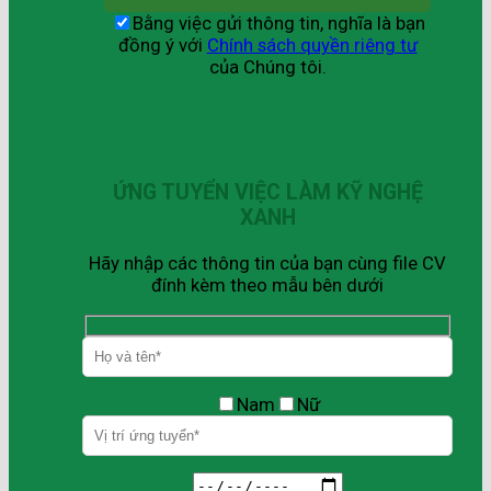
Bằng việc gửi thông tin, nghĩa là bạn
đồng ý với
Chính sách quyền riêng tư
của Chúng tôi.
ỨNG TUYỂN VIỆC LÀM KỸ NGHỆ
XANH
Hãy nhập các thông tin của bạn cùng file CV
đính kèm theo mẫu bên dưới
Nam
Nữ