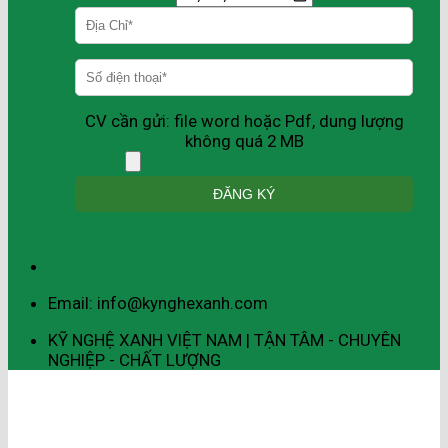
CV cần gửi: file word hoặc Pdf, dung lượng
không quá 2 MB
Email: info@kynghexanh.com
KỸ NGHỆ XANH VIỆT NAM | TẬN TÂM - CHUYÊN
NGHIỆP - CHẤT LƯỢNG