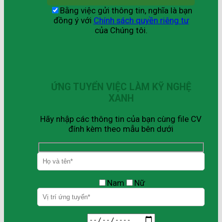
Bằng việc gửi thông tin, nghĩa là bạn
đồng ý với
Chính sách quyền riêng tư
của Chúng tôi.
ỨNG TUYỂN VIỆC LÀM KỸ NGHỆ
XANH
Hãy nhập các thông tin của bạn cùng file CV
đính kèm theo mẫu bên dưới
Nam
Nữ