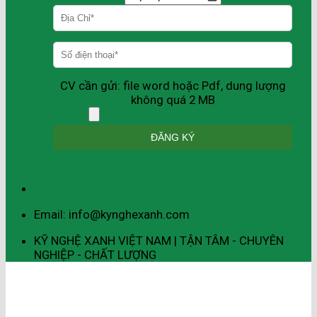
CV cần gửi: file word hoặc Pdf, dung lượng
không quá 2 MB
Email: info@kynghexanh.com
KỸ NGHỆ XANH VIỆT NAM | TẬN TÂM - CHUYÊN
NGHIỆP - CHẤT LƯỢNG