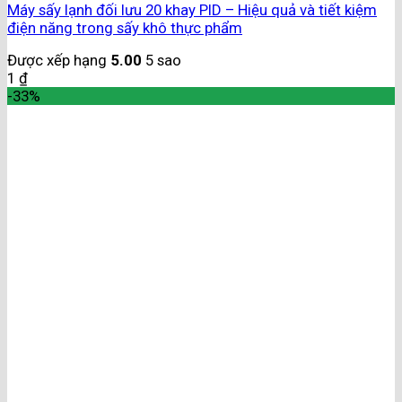
Máy sấy lạnh đối lưu 20 khay PID – Hiệu quả và tiết kiệm
điện năng trong sấy khô thực phẩm
Được xếp hạng
5.00
5 sao
1
₫
-33%