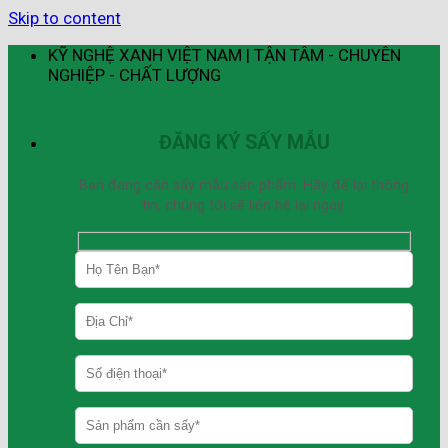
Skip to content
KỸ NGHỆ XANH VIỆT NAM | TẬN TÂM - CHUYÊN
NGHIỆP - CHẤT LƯỢNG
ĐĂNG KÝ SẤY MẪU
Bạn đang cần sấy mẫu sản phẩm. Hãy để lại thông
tin, chúng tôi sẽ liên hệ lại ngay.