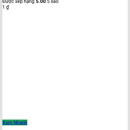
Được xếp hạng
5.00
5 sao
1
₫
Xem Nhanh