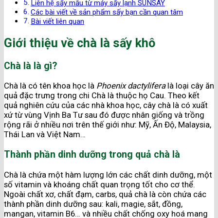
Liên hệ sấy mẫu từ máy sấy lạnh SUNSAY
Các bài viết về sản phẩm sấy bạn cần quan tâm
Bài viết liên quan
Giới thiệu về chà là sấy khô
Chà là là gì?
Chà là có tên khoa học là
Phoenix dactylifera
là loại cây ăn
quả đặc trưng trong chi Chà là thuộc họ Cau. Theo kết
quả nghiên cứu của các nhà khoa học, cây chà là có xuất
xứ từ vùng Vịnh Ba Tư sau đó được nhân giống và trồng
rộng rãi ở nhiều nơi trên thế giới như: Mỹ, Ấn Độ, Malaysia,
Thái Lan và Việt Nam…
Thành phần dinh dưỡng trong quả chà là
Chà là chứa một hàm lượng lớn các chất dinh dưỡng, một
số vitamin và khoáng chất quan trọng tốt cho cơ thể.
Ngoài chất xơ, chất đạm, carbs, quả chà là còn chứa các
thành phần dinh dưỡng sau: kali, magie, sắt, đồng,
mangan, vitamin B6… và nhiều chất chống oxy hoá mang