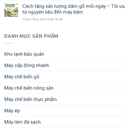
xưởng
Cách tăng sản lượng dăm gỗ mỗi ngày – Tối ưu
đá
từ nguyên liệu đến máy băm
viên
ở
Chức năng bình luận bị tắt
cần
Cách
bao
tăng
nhiêu
sản
DANH MỤC SẢN PHẨM
vốn?
lượng
Dự
dăm
toán
gỗ
chi
Kho lạnh bảo quản
mỗi
phí
ngày
đầu
Máy cấp đông nhanh
–
tư
Tối
từ
Máy chế biến gỗ
ưu
A
từ
đến
nguyên
Máy chế biến nông sản
Z
liệu
đến
Máy chế biến thực phẩm
máy
băm
Máy ép
Máy làm đá sạch