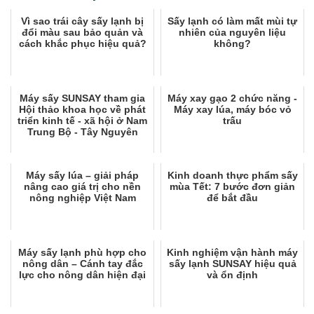
Vì sao trái cây sấy lạnh bị
Sấy lạnh có làm mất mùi tự
đổi màu sau bảo quản và
nhiên của nguyên liệu
cách khắc phục hiệu quả?
không?
Máy sấy SUNSAY tham gia
Máy xay gạo 2 chức năng -
Hội thảo khoa học về phát
Máy xay lúa, máy bóc vỏ
triển kinh tế - xã hội ở Nam
trấu
Trung Bộ - Tây Nguyên
Máy sấy lúa – giải pháp
Kinh doanh thực phẩm sấy
nâng cao giá trị cho nền
mùa Tết: 7 bước đơn giản
nông nghiệp Việt Nam
để bắt đầu
Máy sấy lạnh phù hợp cho
Kinh nghiệm vận hành máy
nông dân – Cánh tay đắc
sấy lạnh SUNSAY hiệu quả
lực cho nông dân hiện đại
và ổn định