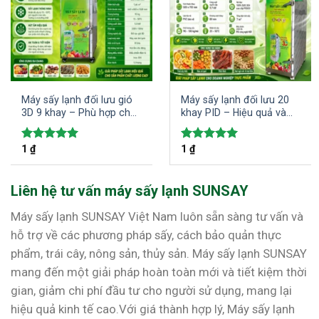
Máy sấy lạnh đối lưu gió
Máy sấy lạnh đối lưu 20
3D 9 khay – Phù hợp cho
khay PID – Hiệu quả và
các hộ kinh doanh gia
tiết kiệm điện năng trong
đình sấy đa dạng các loại
sấy khô thực phẩm
1
₫
1
₫
Được xếp
Được xếp
thực phẩm và nông sản
hạng
5.00
hạng
5.00
5 sao
5 sao
Liên hệ tư vấn máy sấy lạnh SUNSAY
Máy sấy lạnh SUNSAY Việt Nam luôn sẵn sàng tư vấn và
hỗ trợ về các phương pháp sấy, cách bảo quản thực
phẩm, trái cây, nông sản, thủy sản. Máy sấy lạnh SUNSAY
mang đến một giải pháp hoàn toàn mới và tiết kiệm thời
gian, giảm chi phí đầu tư cho người sử dụng, mang lại
hiệu quả kinh tế cao.Với giá thành hợp lý, Máy sấy lạnh