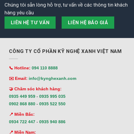
Chúng tôi sẵn lòng hỗ trợ, tư vấn về các thông tin khách
hàng yêu cầu
LIÊN HỆ TƯ VẤN
LIÊN HỆ BÁO GIÁ
CÔNG TY CỔ PHẦN KỸ NGHỆ XANH VIỆT NAM
📞 Hotline:
094 110 8888
✉️ Email:
info@kynghexanh.com
🤝 Chăm sóc khách hàng:
0935 449 959
-
0935 995 035
0902 868 880
-
0935 522 550
📍 Miền Bắc:
0934 722 447
-
0935 940 886
📍 Miền Nam: