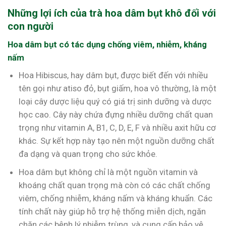
Những lợi ích của trà hoa dâm bụt khô đối với
con người
Hoa dâm bụt có tác dụng chống viêm, nhiễm, kháng
nấm
Hoa Hibiscus, hay dâm bụt, được biết đến với nhiều
tên gọi như atiso đỏ, bụt giấm, hoa vô thường, là một
loại cây dược liệu quý có giá trị sinh dưỡng và dược
học cao. Cây này chứa đựng nhiều dưỡng chất quan
trọng như vitamin A, B1, C, D, E, F và nhiều axit hữu cơ
khác. Sự kết hợp này tạo nên một nguồn dưỡng chất
đa dạng và quan trọng cho sức khỏe.
Hoa dâm bụt không chỉ là một nguồn vitamin và
khoáng chất quan trọng mà còn có các chất chống
viêm, chống nhiễm, kháng nấm và kháng khuẩn. Các
tính chất này giúp hỗ trợ hệ thống miễn dịch, ngăn
chặn các bệnh lý nhiễm trùng, và cung cấp bảo vệ