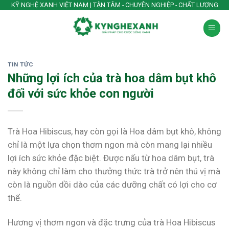
Skip
KỸ NGHỆ XANH VIỆT NAM | TẬN TÂM - CHUYÊN NGHIỆP - CHẤT LƯỢNG
to
content
TIN TỨC
Những lợi ích của trà hoa dâm bụt khô
đối với sức khỏe con người
Trà Hoa Hibiscus, hay còn gọi là Hoa dâm bụt khô, không
chỉ là một lựa chọn thơm ngon mà còn mang lại nhiều
lợi ích sức khỏe đặc biệt. Được nấu từ hoa dâm bụt, trà
này không chỉ làm cho thưởng thức trà trở nên thú vị mà
còn là nguồn dồi dào của các dưỡng chất có lợi cho cơ
thể.
Hương vị thơm ngon và đặc trưng của trà Hoa Hibiscus