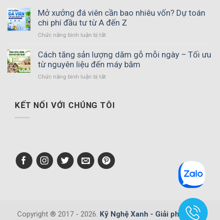
Mở xưởng đá viên cần bao nhiêu vốn? Dự toán
chi phí đầu tư từ A đến Z
ở
Chức năng bình luận bị tắt
Mở
xưởng
Cách tăng sản lượng dăm gỗ mỗi ngày – Tối ưu
đá
từ nguyên liệu đến máy băm
viên
ở
Chức năng bình luận bị tắt
cần
Cách
bao
tăng
nhiêu
sản
KẾT NỐI VỚI CHÚNG TÔI
vốn?
lượng
Dự
dăm
toán
gỗ
chi
mỗi
phí
ngày
đầu
–
tư
Tối
từ
ưu
A
từ
đến
nguyên
Z
liệu
đến
Copyright ® 2017 - 2026.
Kỹ Nghệ Xanh - Giải pháp cho
máy