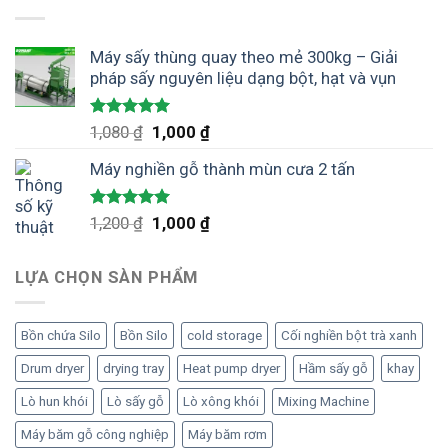
Máy sấy thùng quay theo mẻ 300kg – Giải
pháp sấy nguyên liệu dạng bột, hạt và vụn
Được xếp
Giá
Giá
1,080
₫
1,000
₫
hạng
5.00
gốc
hiện
5 sao
Máy nghiền gỗ thành mùn cưa 2 tấn
là:
tại
1,080 ₫.
là:
1,000 ₫.
Được xếp
Giá
Giá
1,200
₫
1,000
₫
hạng
5.00
gốc
hiện
5 sao
là:
tại
LỰA CHỌN SÀN PHẨM
1,200 ₫.
là:
1,000 ₫.
Bồn chứa Silo
Bồn Silo
cold storage
Cối nghiền bột trà xanh
Drum dryer
drying tray
Heat pump dryer
Hầm sấy gỗ
khay
Lò hun khói
Lò sấy gỗ
Lò xông khói
Mixing Machine
Máy băm gỗ công nghiệp
Máy băm rơm